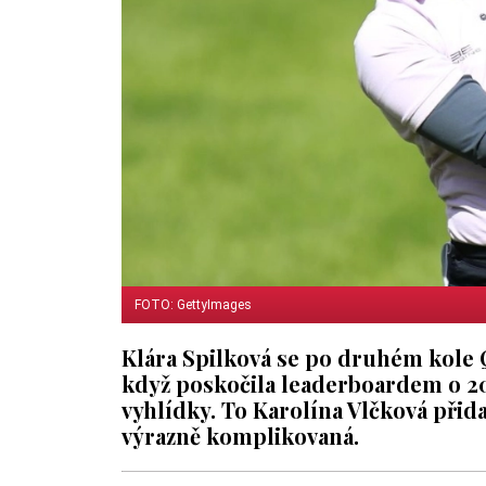
FOTO: GettyImages
Klára Spilková se po druhém kole 
když poskočila leaderboardem o 20 
vyhlídky. To Karolína Vlčková přidal
výrazně komplikovaná.