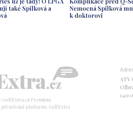
ies už je tady! O LPGA
Komplikace před Q-Se
ují také Spilková a
Nemocná Spilková mu
ová
k doktorovi
Adre
ATV C
Olbr
140 
y GolfExtra.cz Premium
při užívání platformy GolfExtra