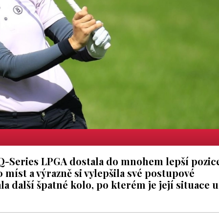
Q-Series LPGA dostala do mnohem lepší pozice
míst a výrazně si vylepšila své postupové
a další špatné kolo, po kterém je její situace u