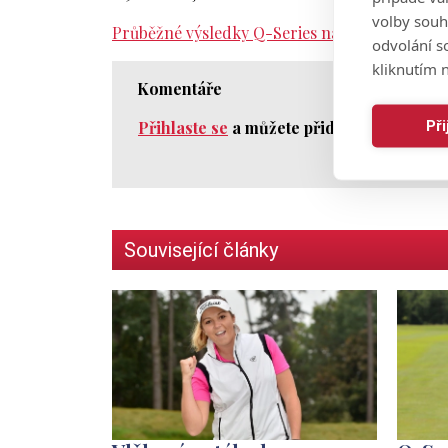
volby souh
Průběžné výsledky Q-Series naleznete zde.
odvolání s
kliknutím n
Komentáře
Př
Přihlaste se
a můžete přidat komentář.
Související články