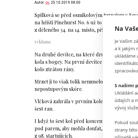
Autor:
pv
, 25.10.2019 08:00
Spilková se před osmikolovým turnajem v Sev
na hřišti Pinehurst No. 6 už to na její hře neb
Na Vaše
z děleného 34. na 14. místo, přičemž kartu na L
Je Vaším z
a k jakým 
Na druhé devítce, na které druhé kolo startoval
ukládáme a
kola s bogey. Na první devítce pak skórovala dv
identifiká
kolo ztrátou rány.
zpracováva
Mrzet ji to však tolik nemuselo, protože i tak
S našimi 
nepostupovým skóre.
Ukládání a
údajích a 
Vlčková zahrála v prvním kole 75 ran (+4) a st
vývoj služ
šest ran.
I když to šest kol před koncem Q-Series není 
Pokud souh
pod parem, aby mohla doufat, že se poprvé v k
strany tét
z 98. startujících.
případě vá