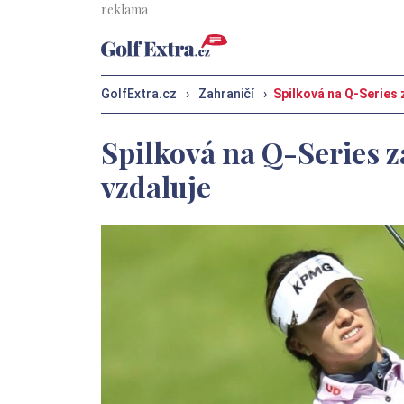
GolfExtra.cz
›
Zahraničí
›
Spilková na Q-Series 
Spilková na Q-Series z
vzdaluje