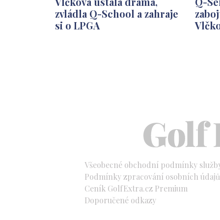
Vlčková ustála drama,
Q-Ser
zvládla Q-School a zahraje
zaboj
si o LPGA
Vlčk
Všeobecné obchodní podmínky služb
Podmínky zpracování osobních údajů 
Ceník GolfExtra.cz Premium
Doporučené odkazy