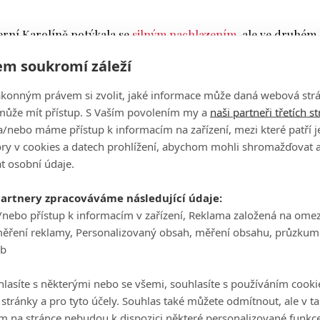
erní Karolíně potýkala se
silným nachlazením
, ale ve druhém
ylo znát. Zahrála 68 ran (-3) a s celkovým skóre -2 se posunula
m soukromí záleží
PGA si zajistí nejlepších 45 hráček.
ákonným právem si zvolit, jaké informace může daná webová strá
může mít přístup. S Vaším povolením my a
naši partneři třetích s
a, začala třemi birdie na 10, 13 a 15. Na 18 končila první polo
/nebo máme přístup k informacím na zařízení, mezi které patří 
akrát po birdie na 2 a 8, než opět uzavřela devítku a tím i cel
tory v cookies a datech prohlížení, abychom mohli shromažďovat 
t osobní údaje.
 předvedla kvalitní rundu, po kterém je pět ran nad prvním
partnery zpracováváme následující údaje:
/nebo přístup k informacím v zařízení, Reklama založená na ome
měření reklamy, Personalizovaný obsah, měření obsahu, průzkum
ejné číslo donesla i ve druhém. Se skóre +8 tak ztrácí na post
eb
neřešitelná situace, bude potřebovat v dalším průběhu hrát k
lasíte s některými nebo se všemi, souhlasíte s používáním cooki
ariéře podívá na LPGA. Po dvou kolech jí patří dělená 81. poz
o stránky a pro tyto účely. Souhlas také můžete odmítnout, ale v 
m na stránce nebudou k dispozici některé personalizované funkce