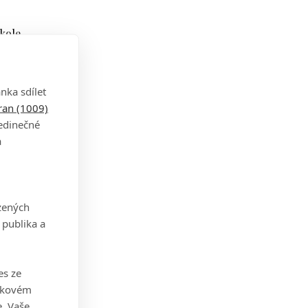
 kole
nka sdílet
tran (1009)
vinu
jedinečné
é
a
zených
 publika a
up už
ola
es ze
ice
takovém
. Vaše