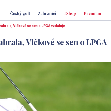
Český golf
Zahraničí
Eshop
Premium
zabrala, Vlčkové se sen o LPGA vzdaluje
abrala, Vlčkové se sen o LPGA