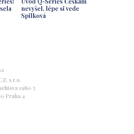
ries!
Úvod Q-Series Češkám
sela
nevyšel, lépe si vede
Spilková
sa
Z, s.r.o.
achtova 1980/5
00 Praha 4