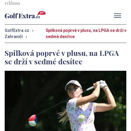
Men
GolfExtra.cz
›
Spilková poprvé v plusu, na LPGA se drží v
Zahraničí
›
sedmé desítce
Spilková poprvé v plusu, na LPGA
se drží v sedmé desítce