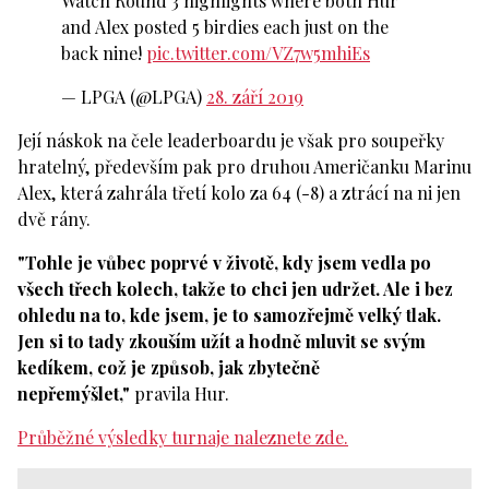
Watch Round 3 highlights where both Hur
and Alex posted 5 birdies each just on the
back nine!
pic.twitter.com/VZ7w5mhiEs
— LPGA (@LPGA)
28. září 2019
Její náskok na čele leaderboardu je však pro soupeřky
hratelný, především pak pro druhou Američanku Marinu
Alex, která zahrála třetí kolo za 64 (-8) a ztrácí na ni jen
dvě rány.
"Tohle je vůbec poprvé v životě, kdy jsem vedla po
všech třech kolech, takže to chci jen udržet. Ale i bez
ohledu na to, kde jsem, je to samozřejmě velký tlak.
Jen si to tady zkouším užít a hodně mluvit se svým
kedíkem, což je způsob, jak zbytečně
nepřemýšlet,"
pravila Hur.
Průběžné výsledky turnaje naleznete zde.