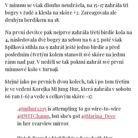
V mínusu se však dlouho neudržela, na 15-17 zahrála tři
bogey v řadě a klesla na skóre +2. Zareagovala ale
druhým berdíkem na 18.
Na první devítce pak nejprve zahrála třetí birdie kola na
4, následovala dvě bogey za sebou na 6 a 7, poté však
Spilková stihla na 9 zahrát ještě jedno birdie a před
posledním čtvrtým kolem stanovit své skóre na jednu
ránu nad par. V neděli se tak pokusí zahrát své první
mínusové kolo v turnaji.
Stejně jako po prvních dvou kolech, tak i po tom třetím
je ve vedení Korejka Mi Jung Hur, která zahrála v sobotu
66 ran (-6) a vede s celkovým skóre -17.
.
@mjhur1205
is attempting to go wire-to-wire
@IWITChamp
, but she's got
@Marina_Deee
in her rearview mirror.