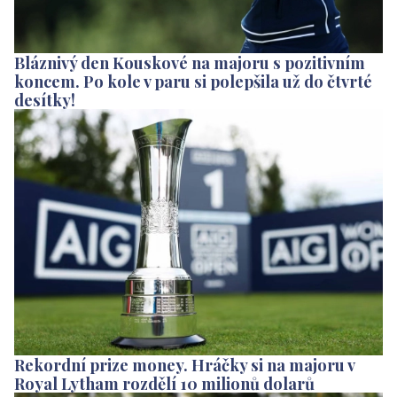
Bláznivý den Kouskové na majoru s pozitivním
koncem. Po kole v paru si polepšila už do čtvrté
desítky!
Rekordní prize money. Hráčky si na majoru v
Royal Lytham rozdělí 10 milionů dolarů