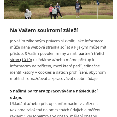
Na Vašem soukromí záleží
Double bogey Kouskové náladu nezkazilo, po
Je Vaším zákonným právem si zvolit, jaké informace
třetím kole se drží ve čtvrté desítce
může daná webová stránka sdílet a k jakým může mít
přístup. S Vaším povolením my a
naši partneři třetích
stran (1010)
ukládáme a/nebo máme přístup k
informacím na zařízení, mezi které patří jedinečné
identifikátory v cookies a datech prohlížení, abychom
mohli shromažďovat a zpracovávat osobní údaje.
Adresa
S našimi partnery zpracováváme následující
ATV CZ, s.r.o.
údaje:
Olbrachtova 1980/5
Všeobecné obchodní
Ukládání a/nebo přístup k informacím v zařízení,
140 00 Praha 4
podmínky služby
Reklama založená na omezených údajích a měření
GolfExtra.cz Premium
reklamy, Personalizovaný obsah, měření obsahu,