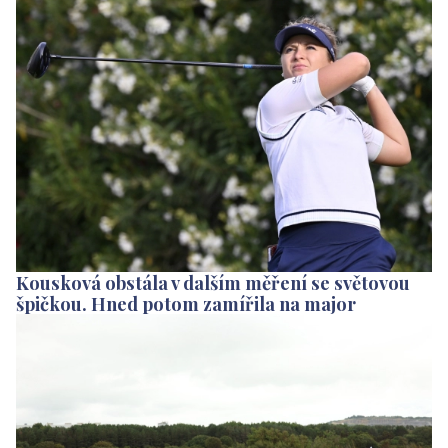
Kousková obstála v dalším měření se světovou
špičkou. Hned potom zamířila na major