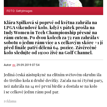
FOTO: GettyImages
Klára Spilková si poprvé od května zahrála na
LPGA víkendové kolo, když v pátek prošla na
Indy Women in Tech Championship přesně na
ránu cutem. Po dvou kolech za 72 ran zahrála v
sobotu o jednu ránu více a s celkovým skóre +1 jí
před finále patří dělená 64. pozice. Závěrečné
kolo sledujte od 19:00 živě na Golf Channel.
Autor:
pv
, 29.09.2019 07:54
Jediná česká zástupkyně na elitním světovém okruhu šla
do třetího kola z druhé devítky. Začala na ní čtyřmi pary,
než zahrála na 14 své první birdie a dostala se na kolo
i se celkově jednu ránu pod par.