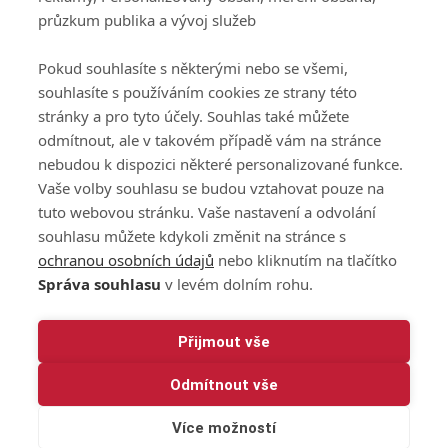
Podmínky zpracování
průzkum publika a vývoj služeb
osobních údajů při
užívání platformy
Pokud souhlasíte s některými nebo se všemi,
GolfExtra
souhlasíte s používáním cookies ze strany této
Ceník GolfExtra.cz
stránky a pro tyto účely. Souhlas také můžete
Premium
odmítnout, ale v takovém případě vám na stránce
Doporučené odkazy
nebudou k dispozici některé personalizované funkce.
Vaše volby souhlasu se budou vztahovat pouze na
tuto webovou stránku. Vaše nastavení a odvolání
souhlasu můžete kdykoli změnit na stránce s
Editor
Obchod
ochranou osobních údajů
nebo kliknutím na tlačítko
Honza Fait
Edita Hanušová
Správa souhlasu
v levém dolním rohu.
+420 723 898 969
+420 724 150 784
fait@golfextra.cz
hanusova@relmost.cz
Marketing
Přijmout vše
Pavel Poulíček
Odmítnout vše
+420 602 170 872
poulicek@relmost.cz
Více možností