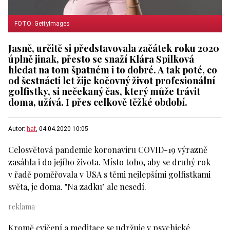
FOTO: GettyImages
Jasně, určitě si představovala začátek roku 2020
úplně jinak, přesto se snaží Klára Spilková
hledat na tom špatném i to dobré. A tak poté, co
od šestnácti let žije kočovný život profesionální
golfistky, si nečekaný čas, který může trávit
doma, užívá. I přes celkově těžké období.
Autor:
haf
, 04.04.2020 10:05
Celosvětová pandemie koronaviru COVID-19 výrazně
zasáhla i do jejího života. Místo toho, aby se druhý rok
v řadě poměřovala v USA s těmi nejlepšími golfistkami
světa, je doma. "Na zadku" ale nesedí.
Kromě cvičení a meditace se udržuje v psychické