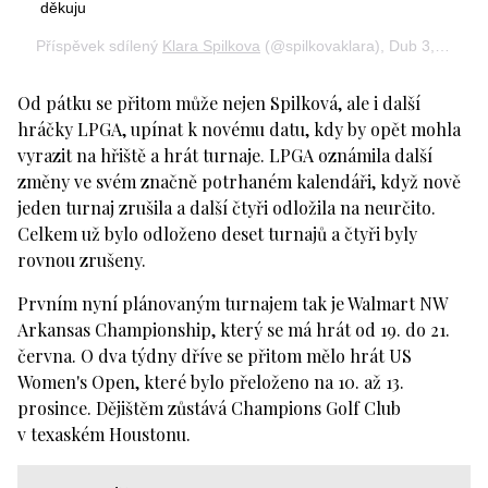
děkuju
Příspěvek sdílený
Klara Spilkova
(@spilkovaklara),
Dub 3, 2020 v 5:50 PDT
Od pátku se přitom může nejen Spilková, ale i další
hráčky LPGA, upínat k novému datu, kdy by opět mohla
vyrazit na hřiště a hrát turnaje. LPGA oznámila další
změny ve svém značně potrhaném kalendáři, když nově
jeden turnaj zrušila a další čtyři odložila na neurčito.
Celkem už bylo odloženo deset turnajů a čtyři byly
rovnou zrušeny.
Prvním nyní plánovaným turnajem tak je Walmart NW
Arkansas Championship, který se má hrát od 19. do 21.
června. O dva týdny dříve se přitom mělo hrát US
Women's Open, které bylo přeloženo na 10. až 13.
prosince. Dějištěm zůstává Champions Golf Club
v texaském Houstonu.