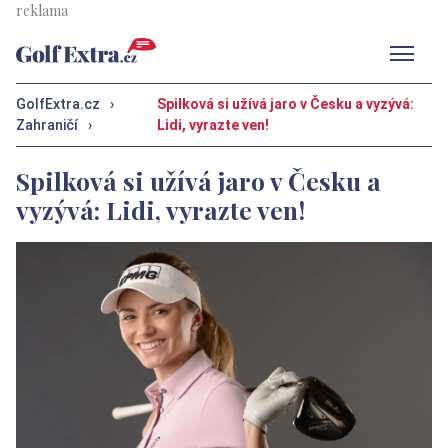
Men
GolfExtra.cz
›
Spilková si užívá jaro v Česku a vyzývá:
Zahraničí
›
Lidi, vyrazte ven!
Spilková si užívá jaro v Česku a
vyzývá: Lidi, vyrazte ven!