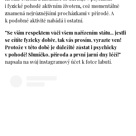
i fyzické pohodě aktivním životem, což momentálně
znamená nejrůznějšími procházkami v přírodě. A
k podobné aktivitě nabádá i ostatní.
"Se vším respektem vůči všem nařízením státu... jestli
se cítíte fyzicky dobře, tak vás prosím, vyrazte ven!
Protože v této době je důležité zůstat i psychicky
v pohodě! Sluníčko, příroda a první jarní dny léčí!"
napsala na svůj instagramový účet k fotce labutí.