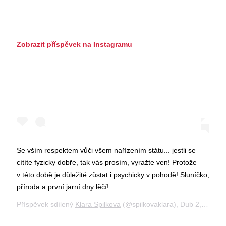
Zobrazit příspěvek na Instagramu
Se vším respektem vůči všem nařízením státu... jestli se
cítíte fyzicky dobře, tak vás prosím, vyražte ven! Protože
v této době je důležité zůstat i psychicky v pohodě! Sluníčko,
příroda a první jarní dny lěčí!
Příspěvek sdílený
Klara Spilkova
(@spilkovaklara),
Dub 2, 2020 v 12:56 PDT