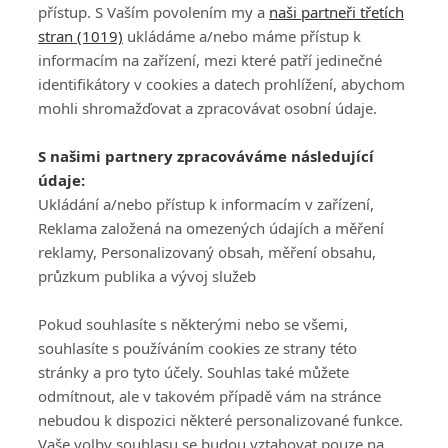
přístup. S Vaším povolením my a
naši partneři třetích
stran (1019)
ukládáme a/nebo máme přístup k
informacím na zařízení, mezi které patří jedinečné
identifikátory v cookies a datech prohlížení, abychom
mohli shromažďovat a zpracovávat osobní údaje.
Adresa
S našimi partnery zpracováváme následující
ATV CZ, s.r.o.
údaje:
Olbrachtova 1980/5
Všeobecné obchodní
Ukládání a/nebo přístup k informacím v zařízení,
140 00 Praha 4
podmínky služby
Reklama založená na omezených údajích a měření
GolfExtra.cz Premium
reklamy, Personalizovaný obsah, měření obsahu,
Podmínky zpracování
průzkum publika a vývoj služeb
osobních údajů při
užívání platformy
Pokud souhlasíte s některými nebo se všemi,
GolfExtra
souhlasíte s používáním cookies ze strany této
Ceník GolfExtra.cz
stránky a pro tyto účely. Souhlas také můžete
Premium
odmítnout, ale v takovém případě vám na stránce
Doporučené odkazy
nebudou k dispozici některé personalizované funkce.
Vaše volby souhlasu se budou vztahovat pouze na