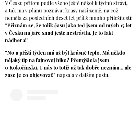
V Česku přitom podle všeho ještě několik týdnů stráví,
a tak má v plánu poznávat krásy naší země, na což
neměla za posledních deset let příliš mnoho příležitostí:
"Přiznám se, že tolik času jako teď jsem od mých 15 let
v Česku na jaře snad ještě nestrávila. Je to fakt
nádhera!"
"No a příští týden má už být krásně teplo. Má někdo
nějaký tip na fajnovej hike? Přemýšlela jsem
o Kokořínsku. U nás to totiž až tak dobře neznám... ale
zase je co objevovat!"
napsala v dalším postu.