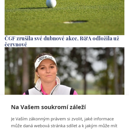
ČGF zrušila své dubnové akce, R&A odložila už
červnové
Na Vašem soukromí záleží
Vlčková bude bez turnajů do půlky června, LPGA
Je Vaším zákonným právem si zvolit, jaké informace
mění Q-School
může daná webová stránka sdílet a k jakým může mít