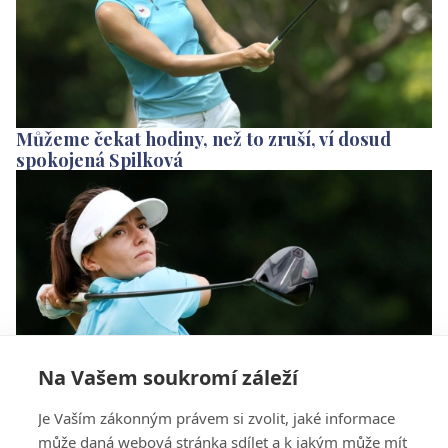
Můžeme čekat hodiny, než to zruší, ví dosud
spokojená Spilková
Na Vašem soukromí záleží
Spilková v paru, Nelly Korda má olympijské
Je Vaším zákonným právem si zvolit, jaké informace
zlato na dosah
může daná webová stránka sdílet a k jakým může mít