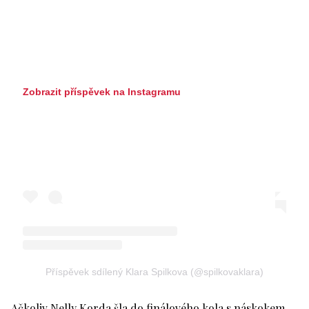
Zobrazit příspěvek na Instagramu
Příspěvek sdílený Klara Spilkova (@spilkovaklara)
Ačkoliv Nelly Korda šla do finálového kola s náskokem