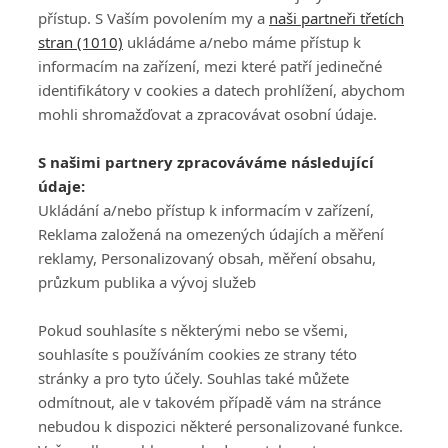
přístup. S Vaším povolením my a
naši partneři třetích
stran (1010)
ukládáme a/nebo máme přístup k
informacím na zařízení, mezi které patří jedinečné
identifikátory v cookies a datech prohlížení, abychom
mohli shromažďovat a zpracovávat osobní údaje.
Adresa
S našimi partnery zpracováváme následující
ATV CZ, s.r.o.
údaje:
Olbrachtova 1980/5
Všeobecné obchodní
Ukládání a/nebo přístup k informacím v zařízení,
140 00 Praha 4
podmínky služby
Reklama založená na omezených údajích a měření
GolfExtra.cz Premium
reklamy, Personalizovaný obsah, měření obsahu,
Podmínky zpracování
průzkum publika a vývoj služeb
osobních údajů při
užívání platformy
Pokud souhlasíte s některými nebo se všemi,
GolfExtra
souhlasíte s používáním cookies ze strany této
Ceník GolfExtra.cz
stránky a pro tyto účely. Souhlas také můžete
Premium
odmítnout, ale v takovém případě vám na stránce
Doporučené odkazy
nebudou k dispozici některé personalizované funkce.