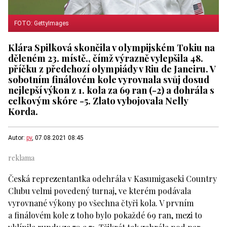
FOTO: GettyImages
Klára Spilková skončila v olympijském Tokiu na
děleném 23. místě., čímž výrazně vylepšila 48.
příčku z předchozí olympiády v Riu de Janeiru. V
sobotním finálovém kole vyrovnala svůj dosud
nejlepší výkon z 1. kola za 69 ran (-2) a dohrála s
celkovým skóre -5. Zlato vybojovala Nelly
Korda.
Autor:
pv
, 07.08.2021 08:45
Česká reprezentantka odehrála v Kasumigaseki Country
Clubu velmi povedený turnaj, ve kterém podávala
vyrovnané výkony po všechna čtyři kola. V prvním
a finálovém kole z toho bylo pokaždé 69 ran, mezi to