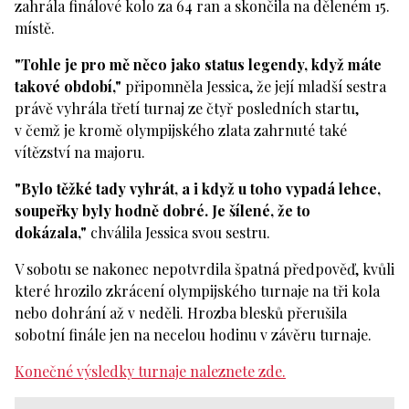
zahrála finálové kolo za 64 ran a skončila na děleném 15.
místě.
"Tohle je pro mě něco jako status legendy, když máte
takové období,"
připomněla Jessica, že její mladší sestra
právě vyhrála třetí turnaj ze čtyř posledních startu,
v čemž je kromě olympijského zlata zahrnuté také
vítězství na majoru.
"Bylo těžké tady vyhrát, a i když u toho vypadá lehce,
soupeřky byly hodně dobré. Je šílené, že to
dokázala,"
chválila Jessica svou sestru.
V sobotu se nakonec nepotvrdila špatná předpověď, kvůli
které hrozilo zkrácení olympijského turnaje na tři kola
nebo dohrání až v neděli. Hrozba blesků přerušila
sobotní finále jen na necelou hodinu v závěru turnaje.
Konečné výsledky turnaje naleznete zde.