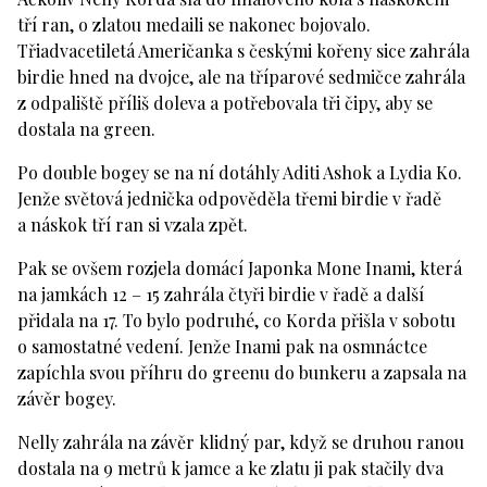
tří ran, o zlatou medaili se nakonec bojovalo.
Třiadvacetiletá Američanka s českými kořeny sice zahrála
birdie hned na dvojce, ale na tříparové sedmičce zahrála
z odpaliště příliš doleva a potřebovala tři čipy, aby se
dostala na green.
Po double bogey se na ní dotáhly Aditi Ashok a Lydia Ko.
Jenže světová jednička odpověděla třemi birdie v řadě
a náskok tří ran si vzala zpět.
Pak se ovšem rozjela domácí Japonka Mone Inami, která
na jamkách 12 – 15 zahrála čtyři birdie v řadě a další
přidala na 17. To bylo podruhé, co Korda přišla v sobotu
o samostatné vedení. Jenže Inami pak na osmnáctce
zapíchla svou příhru do greenu do bunkeru a zapsala na
závěr bogey.
Nelly zahrála na závěr klidný par, když se druhou ranou
dostala na 9 metrů k jamce a ke zlatu ji pak stačily dva