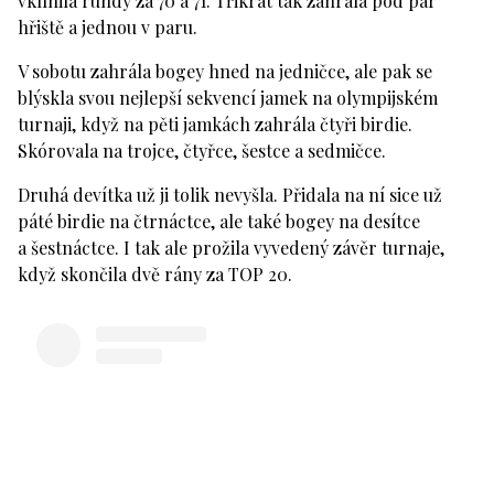
vklínila rundy za 70 a 71. Třikrát tak zahrála pod par
hřiště a jednou v paru.
V sobotu zahrála bogey hned na jedničce, ale pak se
blýskla svou nejlepší sekvencí jamek na olympijském
turnaji, když na pěti jamkách zahrála čtyři birdie.
Skórovala na trojce, čtyřce, šestce a sedmičce.
Druhá devítka už ji tolik nevyšla. Přidala na ní sice už
páté birdie na čtrnáctce, ale také bogey na desítce
a šestnáctce. I tak ale prožila vyvedený závěr turnaje,
když skončila dvě rány za TOP 20.