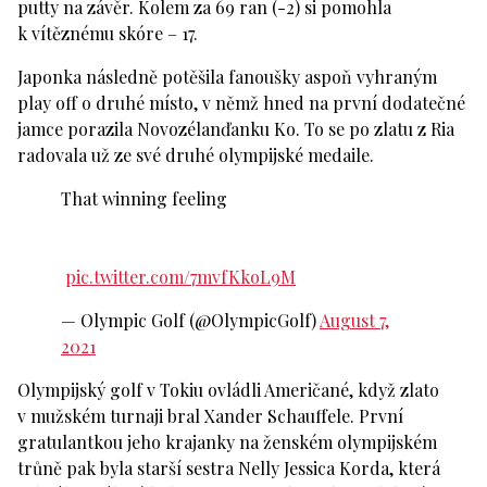
putty na závěr. Kolem za 69 ran (-2) si pomohla
k vítěznému skóre – 17.
Japonka následně potěšila fanoušky aspoň vyhraným
play off o druhé místo, v němž hned na první dodatečné
jamce porazila Novozélanďanku Ko. To se po zlatu z Ria
radovala už ze své druhé olympijské medaile.
That winning feeling
pic.twitter.com/7mvfKkoL9M
— Olympic Golf (@OlympicGolf)
August 7,
2021
Olympijský golf v Tokiu ovládli Američané, když zlato
v mužském turnaji bral Xander Schauffele. První
gratulantkou jeho krajanky na ženském olympijském
trůně pak byla starší sestra Nelly Jessica Korda, která