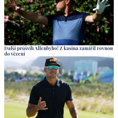
Další průšvih Allenbyho! Z kasina zamířil rovnou
do vězení