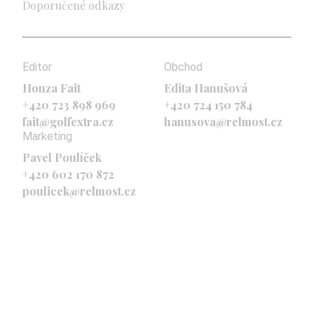
Doporučené odkazy
Editor
Obchod
Honza Fait
Edita Hanušová
+420 723 898 969
+420 724 150 784
fait@golfextra.cz
hanusova@relmost.cz
Marketing
Pavel Poulíček
+420 602 170 872
poulicek@relmost.cz