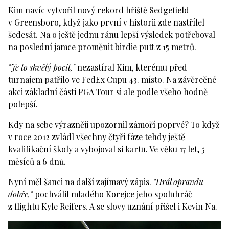
Kim navíc vytvořil nový rekord hřiště Sedgefield
v Greensboro, když jako první v historii zde nastřílel
šedesát. Na o ještě jednu ránu lepší výsledek potřeboval
na poslední jamce proměnit birdie putt z 15 metrů.
"Je to skvělý pocit,"
nezastíral Kim, kterému před
turnajem patřilo ve FedEx Cupu 43. místo. Na závěrečné
akci základní části PGA Tour si ale podle všeho hodně
polepší.
Kdy na sebe výrazněji upozornil zámoří poprvé? To když
v roce 2012 zvládl všechny čtyři fáze tehdy ještě
kvalifikační školy a vybojoval si kartu. Ve věku 17 let, 5
měsíců a 6 dnů.
Nyní měl šanci na další zajímavý zápis.
"Hrál opravdu
dobře,"
pochválil mladého Korejce jeho spoluhráč
z flightu Kyle Reifers. A se slovy uznání přišel i Kevin Na.