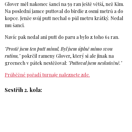
Glover měl nakonec šanci na 59 ran ještě větší, než Kim.
Na poslední jamce puttoval do birdie z osmi metrů a do
kopce. Jenže svůj putt nechal o půl metru krátký. Nedal
mu šanci.
Navíc pak nedal ani putt do paru a bylo z toho 61 ran.
"Prostě jsem ten putt minul, Byl jsem úplně mimo svou
rutinu,"
pokrčil rameny Glover, který si ale jinak na
greenech v pátek nestěžoval:
"Puttoval jsem neskutečně."
Průběžné pořadí turnaje naleznete zde.
Sestřih 2. kola: