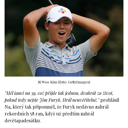
Si Woo Kim (foto: GettyImages)
"Měl šanci na 59, což přijde tak jednou, dvakrát za život,
pokud tedy nejste Jim Furyk. Hrál neuvěřitelně,"
prohlásil
Na, který tak připomněl, že Furyk nedávno zahrál
rekordních 58 ran, když už předtím zahrál
devětapadesátku.