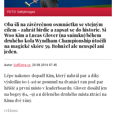
FOTO: GettyImages
Oba šli na závěrečnou osmnáctku se stejným
cílem - zahrát birdie a zapsat se do historie. Si
Woo Kim a Lucas Glover (na snímku) během
druhého kola Wyndham Championship útočili
na magické skóre 59. Bohužel ale neuspěl ani
jeden.
Autor:
GolfExtra.cz
, 20.08.2016 07:45
Lépe nakonec dopadl Kim, který zahrál par a díky
výsledku 60 (-10) se posunul na dvanáct ran pod par
hřiště a první místo v leaderboardu. Glover dosáhl jen
na bogey (61, -9) a z děleného druhého místa ztrácí na
Kima dvě rány.