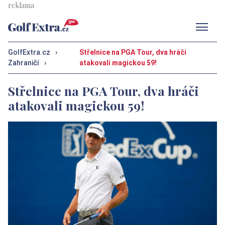
Men
GolfExtra.cz
›
Střelnice na PGA Tour, dva hráči
Zahraničí
›
atakovali magickou 59!
Střelnice na PGA Tour, dva hráči
atakovali magickou 59!