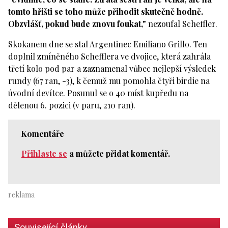
tomto hřišti se toho může přihodit skutečně hodně.
Obzvlášť, pokud bude znovu foukat,"
nezoufal Scheffler.
Skokanem dne se stal Argentinec Emiliano Grillo. Ten
doplnil zmíněného Schefflera ve dvojice, která zahrála
třetí kolo pod par a zaznamenal vůbec nejlepší výsledek
rundy (67 ran, -3), k čemuž mu pomohla čtyři birdie na
úvodní devítce. Posunul se o 40 míst kupředu na
dělenou 6. pozici (v paru, 210 ran).
Komentáře
Přihlaste se
a můžete přidat komentář.
Související články