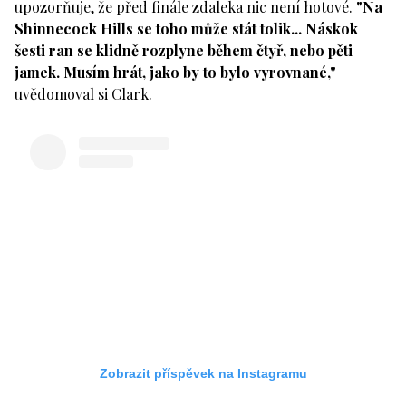
upozorňuje, že před finále zdaleka nic není hotové.
"Na
Shinnecock Hills se toho může stát tolik... Náskok
šesti ran se klidně rozplyne během čtyř, nebo pěti
jamek. Musím hrát, jako by to bylo vyrovnané,"
uvědomoval si Clark.
Zobrazit příspěvek na Instagramu