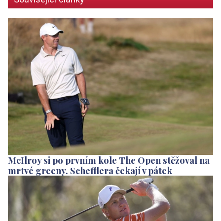
McIlroy si po prvním kole The Open stěžoval na
mrtvé greeny. Schefflera čekají v pátek