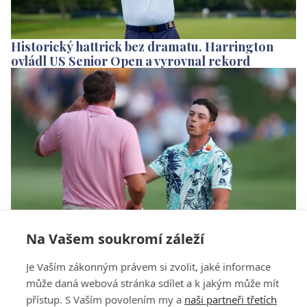
Historický hattrick bez dramatu. Harrington
ovládl US Senior Open a vyrovnal rekord
Na Vašem soukromí záleží
VIDEO: Scheffler minul putt z metru a prohrál v
Je Vaším zákonným právem si zvolit, jaké informace
play-off Travelers Championship
může daná webová stránka sdílet a k jakým může mít
přístup. S Vaším povolením my a
naši partneři třetích