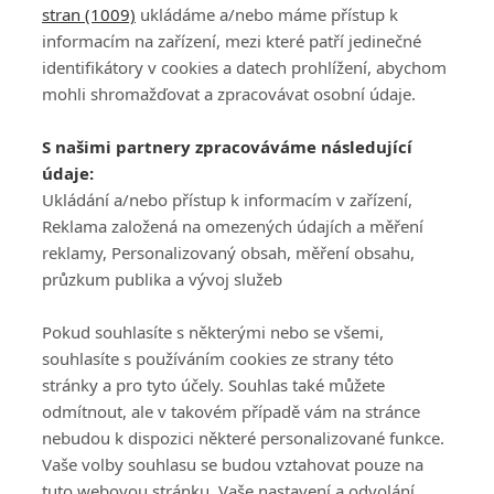
stran (1009)
ukládáme a/nebo máme přístup k
informacím na zařízení, mezi které patří jedinečné
identifikátory v cookies a datech prohlížení, abychom
mohli shromažďovat a zpracovávat osobní údaje.
Adresa
S našimi partnery zpracováváme následující
ATV CZ, s.r.o.
údaje:
Olbrachtova 1980/5
Všeobecné obchodní
Ukládání a/nebo přístup k informacím v zařízení,
140 00 Praha 4
podmínky služby
Reklama založená na omezených údajích a měření
GolfExtra.cz Premium
reklamy, Personalizovaný obsah, měření obsahu,
Podmínky zpracování
průzkum publika a vývoj služeb
osobních údajů při
užívání platformy
Pokud souhlasíte s některými nebo se všemi,
GolfExtra
souhlasíte s používáním cookies ze strany této
Ceník GolfExtra.cz
stránky a pro tyto účely. Souhlas také můžete
Premium
odmítnout, ale v takovém případě vám na stránce
Doporučené odkazy
nebudou k dispozici některé personalizované funkce.
Vaše volby souhlasu se budou vztahovat pouze na
tuto webovou stránku. Vaše nastavení a odvolání