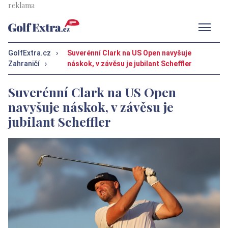
Men
GolfExtra.cz
›
Suverénní Clark na US Open navyšuje
Zahraničí
›
náskok, v závěsu je jubilant Scheffler
Suverénní Clark na US Open
navyšuje náskok, v závěsu je
jubilant Scheffler