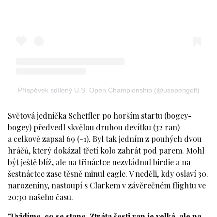
Příspěvek sdílený U.S. Open Championship (@usopengolf)
Světová jednička Scheffler po horším startu (bogey-
bogey) předvedl skvělou druhou devítku (32 ran)
a celkově zapsal 69 (-1). Byl tak jedním z pouhých dvou
hráčů, který dokázal třetí kolo zahrát pod parem. Mohl
být ještě blíž, ale na třináctce nezvládnul birdie a na
šestnáctce zase těsně minul eagle. V neděli, kdy oslaví 30.
narozeniny, nastoupí s Clarkem v závěrečném flightu ve
20:30 našeho času.
"Uvidíme, co se stane. Ztráta šesti ran je velká, ale na