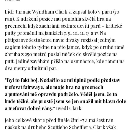
Lídr turnaje Wyndham Clark si zapsal kolo v paru (70
ran). K udržení pozice mu pomohla skvělá hra na
greenech, když zachránil sedm z devíti parů – kritické
putty proměnil na jamkách 7, 9, 10, 11, 13 a 17. Na
pětiparové šestnáctce navíc diváky rozjásal jediným
eaglem tohoto týdne na této jamce, když po druhé ráně
zhruba z 250 metrů poslal míček do skvělé pozice na
putt. Jediné zaváhání přišlo na osmnáctce, kde ránou na
dva metry odmítnul par.
"Byl to fakt boj. Nedařilo se mi úplně podle představ
trefovat fairwaye, ale moje hra na greenech
a puttování mě opravdu podrželo. Věděl jsem, že to
bude těžké, ale prostě jsem se jen snažil mít hlavu dole
a trefovat dobré rány,"
uvedl Clark.
Jeho celkové skóre před finále činí -7 a má šest ran
náskok na druhého Scottieho Schefflera. Clark však