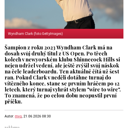
Wyndham Clark (foto:GettyImages)
Šampion z roku 2023 Wyndham Clark má na
dosah svůj druhý titul z US Open. Po třech
kolech v newyorském klubu Shinnecock Hills si
nejen udržel vedení, ale ještě zvýšil svůj náskok
na čele leaderboardu. Ten aktuálně čítá už šest
ran. Pokud Clark v neděli dotáhne turnaj do
vítězného konce, stane se prvním hráčem po 12
letech, který turnaj vyhrát stylem "wire to wire".
To znamená, že po celou dobu neopustil první
příčku.
Autor:
mvo
, 21.06.2026 08:30