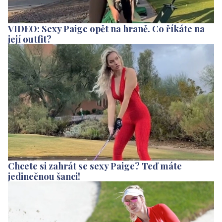
VIDEO: Sexy Paige opět na hraně. Co říkáte na
její outfit?
Chcete si zahrát se sexy Paige? Teď máte
jedinečnou šanci!