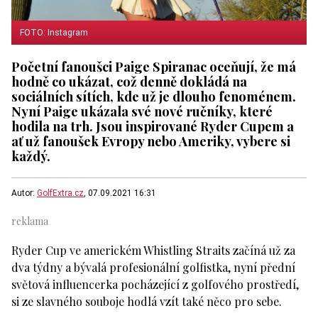
FOTO: Instagram
Početní fanoušci Paige Spiranac oceňují, že má
hodně co ukázat, což denně dokládá na
sociálních sítích, kde už je dlouho fenoménem.
Nyní Paige ukázala své nové ručníky, které
hodila na trh. Jsou inspirované Ryder Cupem a
ať už fanoušek Evropy nebo Ameriky, vybere si
každý.
Autor:
GolfExtra.cz
, 07.09.2021 16:31
Ryder Cup ve americkém Whistling Straits začíná už za
dva týdny a bývalá profesionální golfistka, nyní přední
světová influencerka pocházející z golfového prostředí,
si ze slavného souboje hodlá vzít také něco pro sebe.