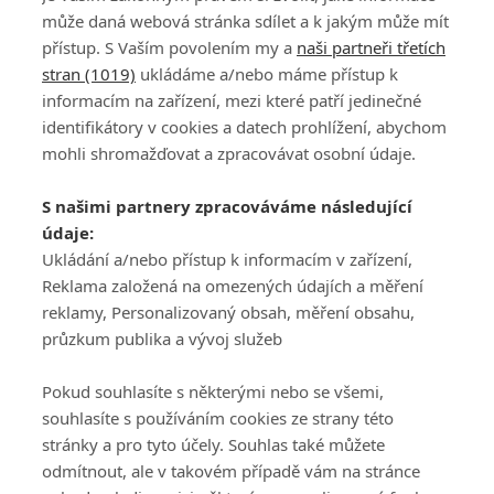
fanouška ze sexismu
může daná webová stránka sdílet a k jakým může mít
přístup. S Vaším povolením my a
naši partneři třetích
stran (1019)
ukládáme a/nebo máme přístup k
informacím na zařízení, mezi které patří jedinečné
identifikátory v cookies a datech prohlížení, abychom
mohli shromažďovat a zpracovávat osobní údaje.
Adresa
S našimi partnery zpracováváme následující
ATV CZ, s.r.o.
údaje:
Olbrachtova 1980/5
Všeobecné obchodní
Ukládání a/nebo přístup k informacím v zařízení,
140 00 Praha 4
podmínky služby
Reklama založená na omezených údajích a měření
GolfExtra.cz Premium
reklamy, Personalizovaný obsah, měření obsahu,
Podmínky zpracování
průzkum publika a vývoj služeb
osobních údajů při
užívání platformy
Pokud souhlasíte s některými nebo se všemi,
GolfExtra
souhlasíte s používáním cookies ze strany této
Ceník GolfExtra.cz
stránky a pro tyto účely. Souhlas také můžete
Premium
odmítnout, ale v takovém případě vám na stránce
Doporučené odkazy