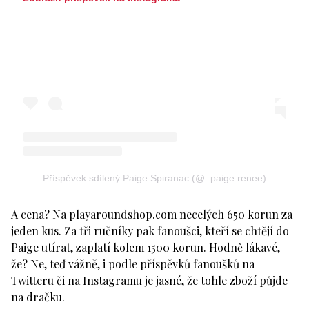
Příspěvek sdílený Paige Spiranac (@_paige.renee)
A cena? Na playaroundshop.com necelých 650 korun za
jeden kus. Za tři ručníky pak fanoušci, kteří se chtějí do
Paige utírat, zaplatí kolem 1500 korun. Hodně lákavé,
že? Ne, teď vážně, i podle příspěvků fanoušků na
Twitteru či na Instagramu je jasné, že tohle zboží půjde
na dračku.