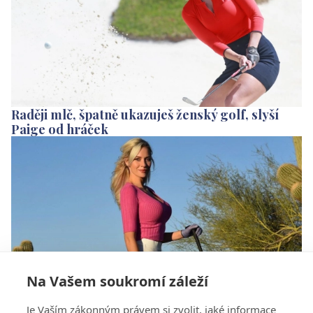
Raději mlč, špatně ukazuješ ženský golf, slyší
Paige od hráček
Na Vašem soukromí záleží
Bryson je snadný terč, řekla Paige. Pak obvinila
Je Vaším zákonným právem si zvolit, jaké informace