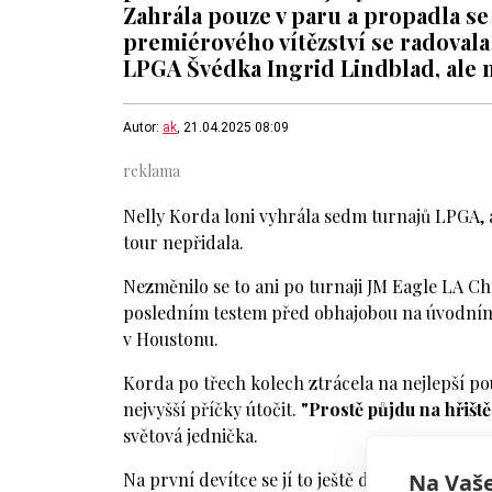
Zahrála pouze v paru a propadla se
premiérového vítězství se radovala
LPGA Švédka Ingrid Lindblad, ale n
Autor:
ak
, 21.04.2025 08:09
Nelly Korda loni vyhrála sedm turnajů LPGA, a
tour nepřidala.
Nezměnilo se to ani po turnaji JM Eagle LA C
posledním testem před obhajobou na úvodním 
v Houstonu.
Korda po třech kolech ztrácela na nejlepší pou
nejvyšší příčky útočit.
"Prostě půjdu na hřiště,
světová jednička.
Na Vaše
Na první devítce se jí to ještě dařilo. Zahrála 