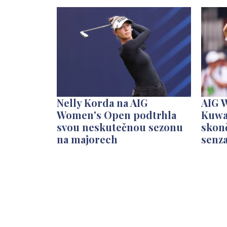
Nelly Korda na AIG
AIG 
Women's Open podtrhla
Kuwa
svou neskutečnou sezonu
skonč
na majorech
senz