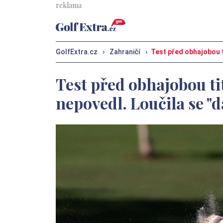
GolfExtra.cz
›
Zahraničí
›
Test před obhajobou t
Test před obhajobou ti
nepovedl. Loučila se "