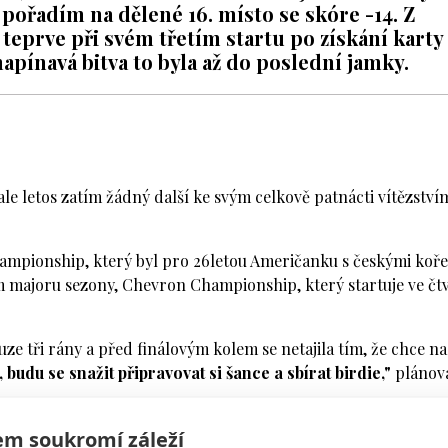
 pořadím na dělené 16. místo se skóre -14. Z
 teprve při svém třetím startu po získání karty
apínavá bitva to byla až do poslední jamky.
le letos zatím žádný další ke svým celkově patnácti vítězství
hampionship, který byl pro 26letou Američanku s českými koř
majoru sezony, Chevron Championship, který startuje ve čt
ze tři rány a před finálovým kolem se netajila tím, že chce na
 budu se snažit připravovat si šance a sbírat birdie,"
plánov
m soukromí záleží
dvě birdie a stále se držela na dostřel nejlepším. Jenže na druh