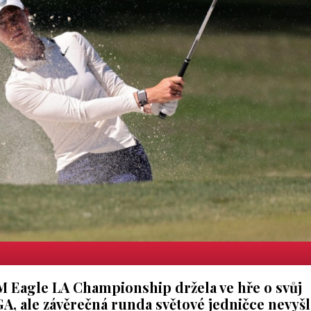
 JM Eagle LA Championship držela ve hře o svůj
GA, ale závěrečná runda světové jedničce nevyšl