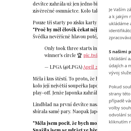
devítce zahrála už jen jedno birdie, ale bohuž
Je Vaším z
závěrečné osmnáctce. Kolo tak dohrála pouze 
a k jakým 
Pouze tři starty po zisku karty na LPGA stačil
ukládáme a
"Proč by měl člověk čekat nějak dlouho? Mně 
identifiká
Švédka nevěřícně hlavou poté, co získala vítěz
zpracováva
Only took three starts in her rookie sea
S našimi 
winner's circle 🏆
pic.twitter.com/fnZ9
Ukládání a
údajích a 
— LPGA (@LPGA)
April 21, 2025
vývoj služ
Měla i kus štěstí. To proto, že hrála v předpo
kolo její největší soupeřka Japonka Akie Iwai.
Pokud souh
play-off. Jenže Japonka zahrála na závěrečné 
strany tét
případě vá
Lindblad na první devítce nasázela pět birdie, 
volby souh
sbírala samé pary. Naopak Japonka se na druh
odvolání s
kliknutím n
"Měla jsem pocit, že bych mohla zahrát ještě
Snažila jsem se udržet ve hře a neukázat žá