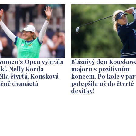
Women's Open vyhrála
Bláznivý den Kouskov
ki. Nelly Korda
majoru s pozitivním
ila čtvrtá, Kousková
koncem. Po kole v par
ačně dvanáctá
polepšila už do čtvrté
desítky!