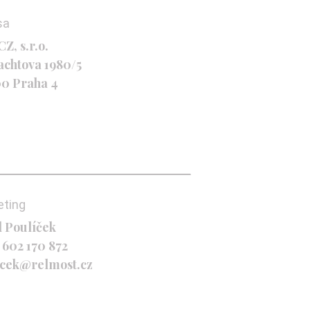
sa
Z, s.r.o.
achtova 1980/5
00 Praha 4
eting
l Poulíček
 602 170 872
icek@relmost.cz