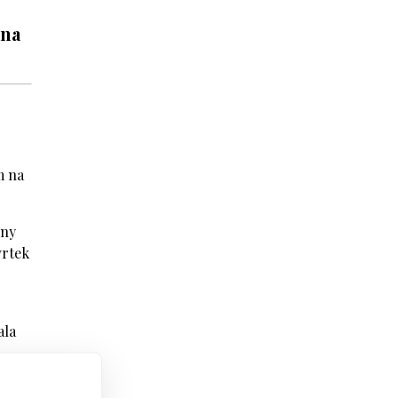
 na
m na
eny
vrtek
ala
é