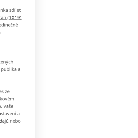
na
nka sdílet
ísto.
tran (1019)
ii.
jedinečné
a
zených
 publika a
končí
zilo
es ze
a.
takovém
. Vaše
ak
stavení a
dajů
nebo
out.