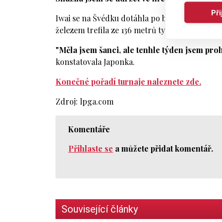
Př
Iwai se na Švédku dotáhla po birdie na šestná
železem trefila ze 136 metrů tyč a od ní se mí
"Měla jsem šanci, ale tenhle týden jsem proh
konstatovala Japonka.
Konečné pořadí turnaje naleznete zde.
Zdroj: lpga.com
Komentáře
Přihlaste se
a můžete přidat komentář.
Související články