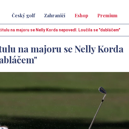
Český golf
Zahraničí
Eshop
Premium
itulu na majoru se Nelly Korda nepovedl. Loučila se "dabláčem"
tulu na majoru se Nelly Korda
dabláčem"