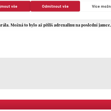
ijmout vše
Odmítnout vše
Více možn
ctce. Aspoň o play-off pak přišla na osmnáctce, když devítkou
ček odrazil mimo green.
rála. Možná to bylo až příliš adrenalinu na poslední jamce,