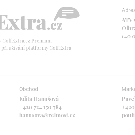
Adre
ATV C
Olbr
140 
y GolfExtra.cz Premium
při užívání platformy GolfExtra
Obchod
Mark
Edita Hanušová
Pave
+420 724 150 784
+420
hanusova@relmost.cz
poul