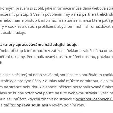
el také bogey a především se s turnajem loučila double bogey 
ákonným právem si zvolit, jaké informace může daná webová strá
v paru a pořadím se propadla se skóre -14 až na dělené 16. m
může mít přístup. S Vaším povolením my a
naši partneři třetích s
y Ingrid Lingblad k zisku prvního triumfu v nejlepší ženské sér
/nebo máme přístup k informacím na zařízení, mezi které patří 
se povedlo vyhrát po pár startech. Je to bláznivé,"
kroutila
tory v cookies a datech prohlížení, abychom mohli shromažďovat 
nou trofej.
t osobní údaje.
son for
@EpsonTour
alum Ingrid Lindblad to find the
partnery zpracováváme následující údaje:
9qROjk
/nebo přístup k informacím v zařízení, Reklama založená na ome
měření reklamy, Personalizovaný obsah, měření obsahu, průzkum
eb
sledním flightu a po dohrání musela se skóre -21 čekat, jak do
 Ta po sedmnácti jamkách držela stejné skóre, a tak reálně hro
lasíte s některými nebo se všemi, souhlasíte s používáním cooki
jamce bogey a premiérové vítězství Švédce tak trochu daroval
o stránky a pro tyto účely. Souhlas také můžete odmítnout, ale v 
m na stránce nebudou k dispozici některé personalizované funkce
ale také dvě bogey. Na druhé přidala už jen jediné birdie a jin
lasu se budou vztahovat pouze na tuto webovou stránku. Vaše na
é devítce dotáhla, ale pak přišla osudná osmnáctka.
ouhlasu můžete kdykoli změnit na stránce s
ochranou osobních ú
a tlačítko
Správa souhlasu
v levém dolním rohu.
 pár birdie na druhé devítce, ale nic mi tam nechtělo spadn
dné emoce, ale to je někdy hodně těžké,"
přiznala Lindblad.