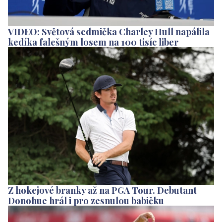
VIDEO: Světová sedmička Charley Hull napálila
kedíka falešným losem na 100 tisíc liber
Z hokejové branky až na PGA Tour. Debutant
Donohue hrál i pro zesnulou babičku