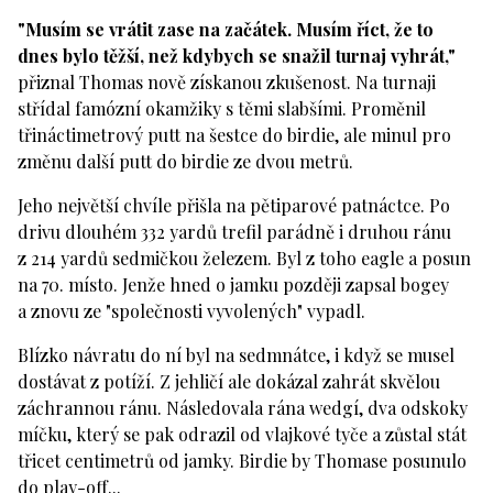
"Musím se vrátit zase na začátek. Musím říct, že to
dnes bylo těžší, než kdybych se snažil turnaj vyhrát,"
přiznal Thomas nově získanou zkušenost. Na turnaji
střídal famózní okamžiky s těmi slabšími. Proměnil
třináctimetrový putt na šestce do birdie, ale minul pro
změnu další putt do birdie ze dvou metrů.
Jeho největší chvíle přišla na pětiparové patnáctce. Po
drivu dlouhém 332 yardů trefil parádně i druhou ránu
z 214 yardů sedmičkou železem. Byl z toho eagle a posun
na 70. místo. Jenže hned o jamku později zapsal bogey
a znovu ze "společnosti vyvolených" vypadl.
Blízko návratu do ní byl na sedmnátce, i když se musel
dostávat z potíží. Z jehličí ale dokázal zahrát skvělou
záchrannou ránu. Následovala rána wedgí, dva odskoky
míčku, který se pak odrazil od vlajkové tyče a zůstal stát
třicet centimetrů od jamky. Birdie by Thomase posunulo
do play-off...