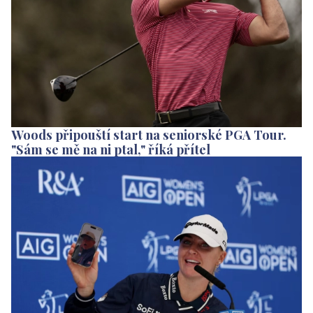
Woods připouští start na seniorské PGA Tour.
"Sám se mě na ni ptal," říká přítel