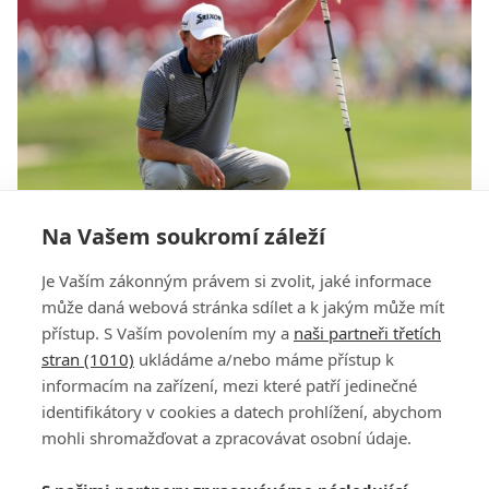
Na Vašem soukromí záleží
Sundal si boty a z greenu odešel bos. Jak Lucas
Je Vaším zákonným právem si zvolit, jaké informace
Glover své jednání vysvětlil?
může daná webová stránka sdílet a k jakým může mít
přístup. S Vaším povolením my a
naši partneři třetích
stran (1010)
ukládáme a/nebo máme přístup k
informacím na zařízení, mezi které patří jedinečné
identifikátory v cookies a datech prohlížení, abychom
mohli shromažďovat a zpracovávat osobní údaje.
Adresa