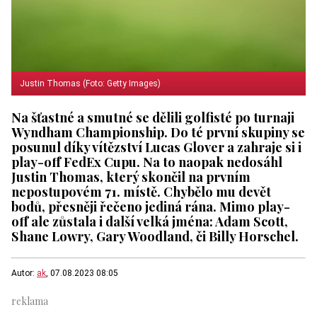
Justin Thomas (Foto: Getty Images)
Na šťastné a smutné se dělili golfisté po turnaji
Wyndham Championship. Do té první skupiny se
posunul díky vítězství Lucas Glover a zahraje si i
play-off FedEx Cupu. Na to naopak nedosáhl
Justin Thomas, který skončil na prvním
nepostupovém 71. místě. Chybělo mu devět
bodů, přesněji řečeno jediná rána. Mimo play-
off ale zůstala i další velká jména: Adam Scott,
Shane Lowry, Gary Woodland, či Billy Horschel.
Autor:
ak
, 07.08.2023 08:05