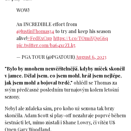
WOW!
An INCREDIBLE effort from
@JustinThomas34
to try and keep his season
alive!
#FedExCup
https://t.co/TOm1YQoG6q
pic.twitter.com/ba64xcZLk5
— PGA TOUR (@PGATOUR)
August 6, 2023
"Bylo by mnohem neuvěřitelnější, kdyby míček skončil
v jamce. Dělal jsem, co jsem mohl, hrál jsem nejlépe,
jak jsem mohl a bojoval tvrdě,"
ohlédl se Thomas za
svým předčasně posledním turnajovým kolem letošní
sezony.
Nebyl ale zdaleka sám, pro koho už sezona tak brzy
skončila. Adam Scott si play-off nezahraje poprvé během
šestnácti let, mimo zůstali i Shane Lowry, či vítěz US
Open Gary Woodland.