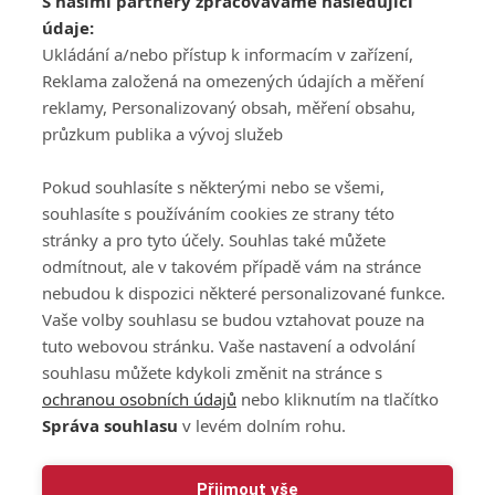
S našimi partnery zpracováváme následující
ATV CZ, s.r.o.
údaje:
Olbrachtova 1980/5
Všeobecné obchodní
Ukládání a/nebo přístup k informacím v zařízení,
140 00 Praha 4
podmínky služby
Reklama založená na omezených údajích a měření
GolfExtra.cz Premium
reklamy, Personalizovaný obsah, měření obsahu,
Podmínky zpracování
průzkum publika a vývoj služeb
osobních údajů při
užívání platformy
Pokud souhlasíte s některými nebo se všemi,
GolfExtra
souhlasíte s používáním cookies ze strany této
Ceník GolfExtra.cz
stránky a pro tyto účely. Souhlas také můžete
Premium
odmítnout, ale v takovém případě vám na stránce
Doporučené odkazy
nebudou k dispozici některé personalizované funkce.
Vaše volby souhlasu se budou vztahovat pouze na
tuto webovou stránku. Vaše nastavení a odvolání
souhlasu můžete kdykoli změnit na stránce s
Editor
Obchod
ochranou osobních údajů
nebo kliknutím na tlačítko
Honza Fait
Edita Hanušová
Správa souhlasu
v levém dolním rohu.
+420 723 898 969
+420 724 150 784
fait@golfextra.cz
hanusova@relmost.cz
Marketing
Přijmout vše