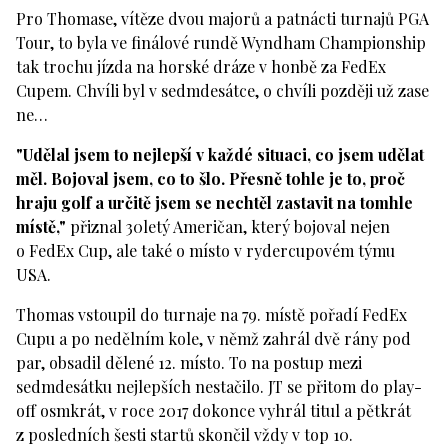
Pro Thomase, vítěze dvou majorů a patnácti turnajů PGA
Tour, to byla ve finálové rundě Wyndham Championship
tak trochu jízda na horské dráze v honbě za FedEx
Cupem. Chvíli byl v sedmdesátce, o chvíli později už zase
ne…
"Udělal jsem to nejlepší v každé situaci, co jsem udělat
měl. Bojoval jsem, co to šlo. Přesně tohle je to, proč
hraju golf a určitě jsem se nechtěl zastavit na tomhle
místě,"
přiznal 30letý Američan, který bojoval nejen
o FedEx Cup, ale také o místo v rydercupovém týmu
USA.
Thomas vstoupil do turnaje na 79. místě pořadí FedEx
Cupu a po nedělním kole, v němž zahrál dvě rány pod
par, obsadil dělené 12. místo. To na postup mezi
sedmdesátku nejlepších nestačilo. JT se přitom do play-
off osmkrát, v roce 2017 dokonce vyhrál titul a pětkrát
z posledních šesti startů skončil vždy v top 10.