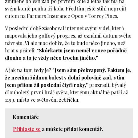
zmíněné bolesti zad po prvním kole a letos tak má na
svém kontě pouhá tři kola. Předtím ještě stihl neprojít
cutem na Farmers Insurance Open v Torrey Pines.
V poslední době zásoboval internet svými videi, která
mapovala jeho golfový progres, až oznámil datum svého
návratu. Ví ale moc dobře, že to bude něco jiného, než
hrát s přáteli:
"Skórkartu jsem neměl v ruce pořádně
dlouho a to je vždy něco trochu jiného."
A jak na tom tedy je?
"Jsem sám překvapený. Faktem je,
že necítím žádnou bolest v dolní polovině zad, s tím
jsem přitom žil poslední čtyři roky,"
prozradil bývalý
dlouholetý první hráč světa, kterému aktuálně patří až
1199. místo ve světovém žebříčku.
Komentáře
Přihlaste se
a můžete přidat komentář.