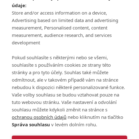
údaje:
ATV CZ, s.r.o.
Store and/or access information on a device,
Olbrachtova 1980/5
Všeobecné obchodní
Advertising based on limited data and advertising
140 00 Praha 4
podmínky služby
measurement, Personalised content, content
GolfExtra.cz Premium
measurement, audience research, and services
Podmínky zpracování
development
osobních údajů při
užívání platformy
Pokud souhlasíte s některými nebo se všemi,
GolfExtra
souhlasíte s používáním cookies ze strany této
Ceník GolfExtra.cz
stránky a pro tyto účely. Souhlas také můžete
Premium
odmítnout, ale v takovém případě vám na stránce
Doporučené odkazy
nebudou k dispozici některé personalizované funkce.
Vaše volby souhlasu se budou vztahovat pouze na
tuto webovou stránku. Vaše nastavení a odvolání
souhlasu můžete kdykoli změnit na stránce s
Editor
Obchod
ochranou osobních údajů
nebo kliknutím na tlačítko
Honza Fait
Edita Hanušová
Správa souhlasu
v levém dolním rohu.
+420 723 898 969
+420 724 150 784
fait@golfextra.cz
hanusova@relmost.cz