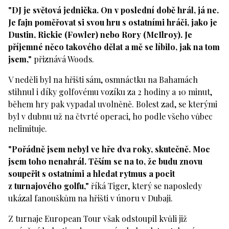
"DJ je světová jednička. On v poslední době hrál, já ne.
Je fajn poměřovat si svou hru s ostatními hráči, jako je
Dustin, Rickie (Fowler) nebo Rory (McIlroy). Je
příjemné něco takového dělat a mě se líbilo, jak na tom
jsem,"
přiznává Woods.
V neděli byl na hřišti sám, osmnáctku na Bahamách
stihnul i díky golfovému vozíku za 2 hodiny a 10 minut,
během hry pak vypadal uvolněně. Bolest zad, se kterými
byl v dubnu už na čtvrté operaci, ho podle všeho vůbec
nelimituje.
"Pořádně jsem nebyl ve hře dva roky, skutečně. Moc
jsem toho nenahrál. Těším se na to, že budu znovu
soupeřit s ostatními a hledat rytmus a pocit
z turnajového golfu,"
říká Tiger, který se naposledy
ukázal fanouškům na hřišti v únoru v Dubaji.
Z turnaje European Tour však odstoupil kvůli již