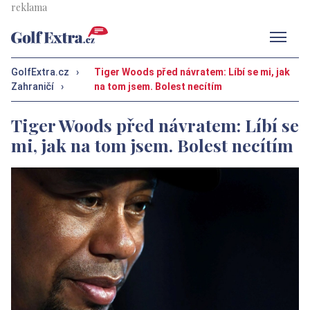
Men
GolfExtra.cz
›
Tiger Woods před návratem: Líbí se mi, jak
Zahraničí
›
na tom jsem. Bolest necítím
Tiger Woods před návratem: Líbí se
mi, jak na tom jsem. Bolest necítím