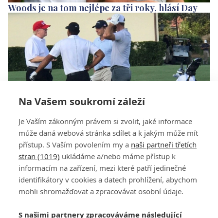
Woods je na tom nejlépe za tři roky, hlásí Day
Na Vašem soukromí záleží
Je Vaším zákonným právem si zvolit, jaké informace
Woodsova příprava na návrat. Runda s
může daná webová stránka sdílet a k jakým může mít
Trumpem a DJem
přístup. S Vaším povolením my a
naši partneři třetích
stran (1019)
ukládáme a/nebo máme přístup k
informacím na zařízení, mezi které patří jedinečné
identifikátory v cookies a datech prohlížení, abychom
mohli shromažďovat a zpracovávat osobní údaje.
Adresa
S našimi partnery zpracováváme následující