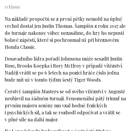
Na základě propočtů se z první pětky nemohl na úplný
vrchol dostat jen Justin Thomas. Šampión z roku 2017 ale
do turnaje nakonec vůbec nezasáhne, do hry ho nepustí
bolavé zápěstí, které si pochroumal už při březnovém
Honda Classic.
Dosavadního lídra pořadí Johnsona může sesadit Justin
Rose, Brooks Koepka i Rory McIlroy v případě vítězství.
Naději vrátit se po 6 letech na pozici hráče číslo jedna
bude mít už v tomto týdnu šestý Tiger Woods.
Čerstvý šampión Masters se od svého vítězství v Augustě
neobjevil na žádném turnaji. Fenomenální pátý triumf na
prvním majoru sezóny mu vzal hodně fyzických
i psychických sil, a tak se rozhodl odpočívat a vrátit se
v plné síle na další major.