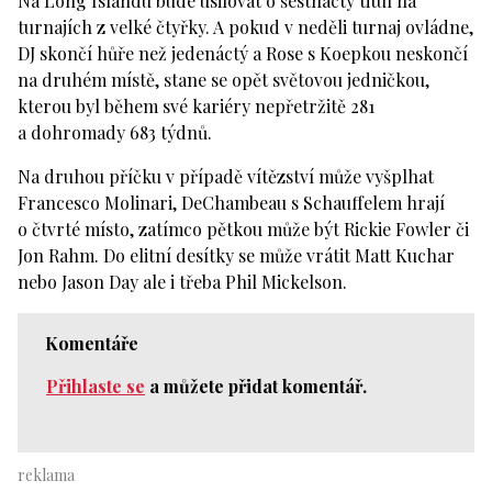
Na Long Islandu bude usilovat o šestnáctý titul na
turnajích z velké čtyřky. A pokud v neděli turnaj ovládne,
DJ skončí hůře než jedenáctý a Rose s Koepkou neskončí
na druhém místě, stane se opět světovou jedničkou,
kterou byl během své kariéry nepřetržitě 281
a dohromady 683 týdnů.
Na druhou příčku v případě vítězství může vyšplhat
Francesco Molinari, DeChambeau s Schauffelem hrají
o čtvrté místo, zatímco pětkou může být Rickie Fowler či
Jon Rahm. Do elitní desítky se může vrátit Matt Kuchar
nebo Jason Day ale i třeba Phil Mickelson.
Komentáře
Přihlaste se
a můžete přidat komentář.