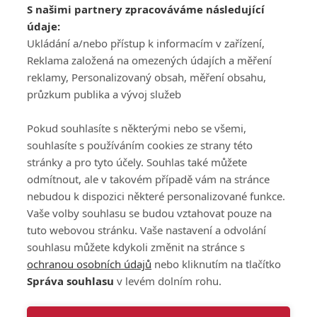
S našimi partnery zpracováváme následující
ATV CZ, s.r.o.
údaje:
Olbrachtova 1980/5
Všeobecné obchodní
Ukládání a/nebo přístup k informacím v zařízení,
140 00 Praha 4
podmínky služby
Reklama založená na omezených údajích a měření
GolfExtra.cz Premium
reklamy, Personalizovaný obsah, měření obsahu,
Podmínky zpracování
průzkum publika a vývoj služeb
osobních údajů při
užívání platformy
Pokud souhlasíte s některými nebo se všemi,
GolfExtra
souhlasíte s používáním cookies ze strany této
Ceník GolfExtra.cz
stránky a pro tyto účely. Souhlas také můžete
Premium
odmítnout, ale v takovém případě vám na stránce
Doporučené odkazy
nebudou k dispozici některé personalizované funkce.
Vaše volby souhlasu se budou vztahovat pouze na
tuto webovou stránku. Vaše nastavení a odvolání
souhlasu můžete kdykoli změnit na stránce s
Editor
Obchod
ochranou osobních údajů
nebo kliknutím na tlačítko
Honza Fait
Edita Hanušová
Správa souhlasu
v levém dolním rohu.
+420 723 898 969
+420 724 150 784
fait@golfextra.cz
hanusova@relmost.cz