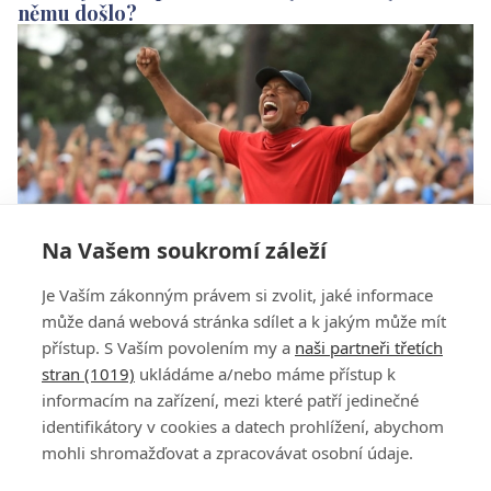
němu došlo?
Na Vašem soukromí záleží
Efekt Tiger Woods. Jako když lidé přistáli na
Je Vaším zákonným právem si zvolit, jaké informace
měsíci, zní z PGA
může daná webová stránka sdílet a k jakým může mít
přístup. S Vaším povolením my a
naši partneři třetích
stran (1019)
ukládáme a/nebo máme přístup k
informacím na zařízení, mezi které patří jedinečné
identifikátory v cookies a datech prohlížení, abychom
mohli shromažďovat a zpracovávat osobní údaje.
Adresa