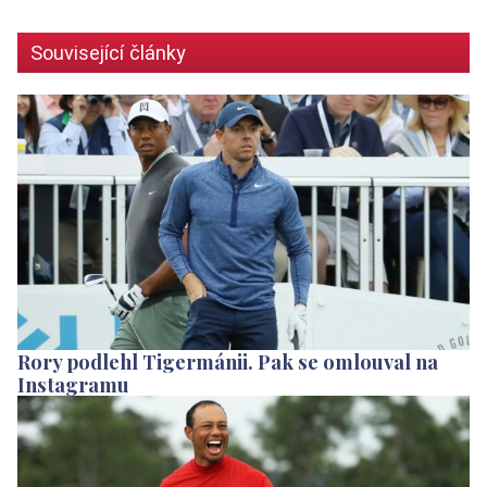
Související články
Rory podlehl Tigermánii. Pak se omlouval na
Instagramu