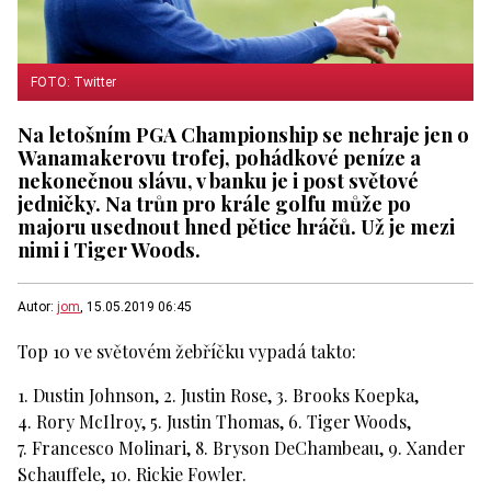
FOTO: Twitter
Na letošním PGA Championship se nehraje jen o
Wanamakerovu trofej, pohádkové peníze a
nekonečnou slávu, v banku je i post světové
jedničky. Na trůn pro krále golfu může po
majoru usednout hned pětice hráčů. Už je mezi
nimi i Tiger Woods.
Autor:
jom
, 15.05.2019 06:45
Top 10 ve světovém žebříčku vypadá takto:
1. Dustin Johnson, 2. Justin Rose, 3. Brooks Koepka,
4. Rory McIlroy, 5. Justin Thomas, 6. Tiger Woods,
7. Francesco Molinari, 8. Bryson DeChambeau, 9. Xander
Schauffele, 10. Rickie Fowler.