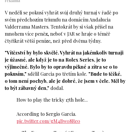
V neděli se pokusí vyhrát svůj druhý turnaj v řadě po
svém předchozím triumfu na domácím Andalucia
Valderrama Masters. Tentokrát by si však přišel na
mnohem více peněz, neboť v JAR se hraje o téměř
čtyřikrát větší peníze, než před dvěma týdny.
"Vítězství by bylo skvělé. Vyhrát na jakémkoliv turnaji
je úžasné, ale když je to na Rolex Series, je to
výjimečné. Bylo by to opravdu pěkné a zítra se o to
pokusím,"
sdělil Garcia po třetím kole.
"Bude to těžké,
o tom není pochyb, ale je dobré, že jsem v čele. Měl by
to být zábavný den,"
dodal.
How to play the tricky 17th hole...
According to Sergio Garcia.
pic.twitter.com/gM4Bw08Re0