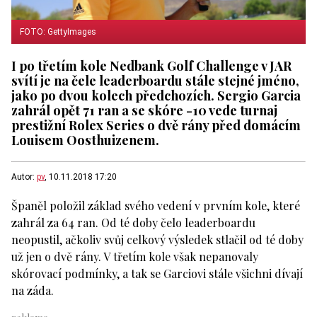
FOTO: GettyImages
I po třetím kole Nedbank Golf Challenge v JAR
svítí je na čele leaderboardu stále stejné jméno,
jako po dvou kolech předchozích. Sergio Garcia
zahrál opět 71 ran a se skóre -10 vede turnaj
prestižní Rolex Series o dvě rány před domácím
Louisem Oosthuizenem.
Autor:
pv
, 10.11.2018 17:20
Španěl položil základ svého vedení v prvním kole, které
zahrál za 64 ran. Od té doby čelo leaderboardu
neopustil, ačkoliv svůj celkový výsledek stlačil od té doby
už jen o dvě rány. V třetím kole však nepanovaly
skórovací podmínky, a tak se Garciovi stále všichni dívají
na záda.