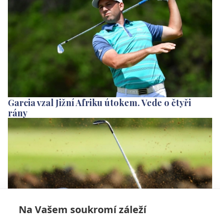
Garcia vzal Jižní Afriku útokem. Vede o čtyři
rány
Na Vašem soukromí záleží