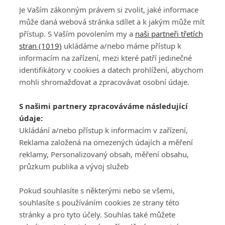
Je Vaším zákonným právem si zvolit, jaké informace
Garcia v JAR stále vede, ale už jen o jedinou ránu
může daná webová stránka sdílet a k jakým může mít
přístup. S Vaším povolením my a
naši partneři třetích
stran (1019)
ukládáme a/nebo máme přístup k
informacím na zařízení, mezi které patří jedinečné
identifikátory v cookies a datech prohlížení, abychom
mohli shromažďovat a zpracovávat osobní údaje.
Adresa
S našimi partnery zpracováváme následující
ATV CZ, s.r.o.
údaje:
Olbrachtova 1980/5
Všeobecné obchodní
Ukládání a/nebo přístup k informacím v zařízení,
140 00 Praha 4
podmínky služby
Reklama založená na omezených údajích a měření
GolfExtra.cz Premium
reklamy, Personalizovaný obsah, měření obsahu,
Podmínky zpracování
průzkum publika a vývoj služeb
osobních údajů při
užívání platformy
Pokud souhlasíte s některými nebo se všemi,
GolfExtra
souhlasíte s používáním cookies ze strany této
Ceník GolfExtra.cz
stránky a pro tyto účely. Souhlas také můžete
Premium