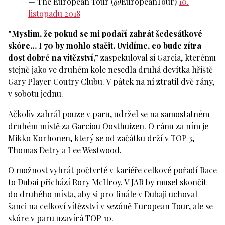
— The European Tour (@EuropeanTour)
10.
listopadu 2018
"Myslím, že pokud se mi podaří zahrát šedesátkové
skóre… I 70 by mohlo stačit. Uvidíme, co bude zítra
dost dobré na vítězství,"
zaspekuloval si Garcia, kterému
stejně jako ve druhém kole nesedla druhá devítka hřiště
Gary Player Coutry Clubu. V pátek na ní ztratil dvě rány,
v sobotu jednu.
Ačkoliv zahrál pouze v paru, udržel se na samostatném
druhém místě za Garciou Oosthuizen. O ránu za ním je
Mikko Korhonen, který se od začátku drží v TOP 3,
Thomas Detry a Lee Westwood.
O možnost vyhrát počtvrté v kariéře celkové pořadí Race
to Dubai přichází Rory McIlroy. V JAR by musel skončit
do druhého místa, aby si pro finále v Dubaji uchoval
šanci na celkoví vítězství v sezóně European Tour, ale se
skóre v paru uzavírá TOP 10.