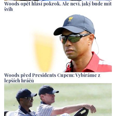
Woods opět hlásí pokrok. Ale neví, jaký bude mít
švih
Woods před Presidents Cupem: Vybíráme z
lepších hráčů