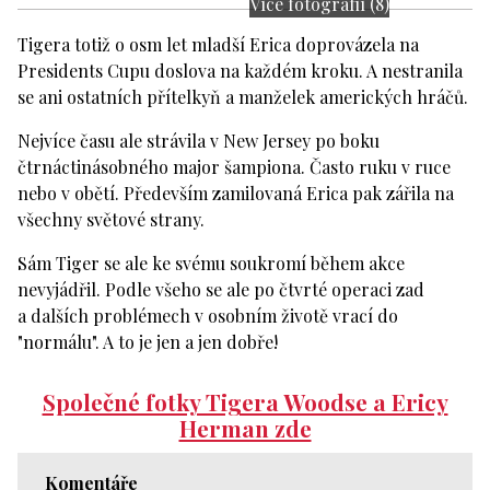
Více fotografií (8)
Tigera totiž o osm let mladší Erica doprovázela na
Presidents Cupu doslova na každém kroku. A nestranila
se ani ostatních přítelkyň a manželek amerických hráčů.
Nejvíce času ale strávila v New Jersey po boku
čtrnáctinásobného major šampiona. Často ruku v ruce
nebo v obětí. Především zamilovaná Erica pak zářila na
všechny světové strany.
Sám Tiger se ale ke svému soukromí během akce
nevyjádřil. Podle všeho se ale po čtvrté operaci zad
a dalších problémech v osobním životě vrací do
"normálu". A to je jen a jen dobře!
Společné fotky Tigera Woodse a Ericy
Herman zde
Komentáře