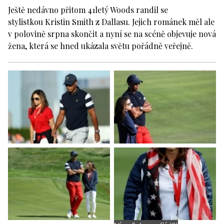
Ještě nedávno přitom 41letý Woods randil se
stylistkou Kristin Smith z Dallasu. Jejich románek měl ale
v polovině srpna skončit a nyní se na scéně objevuje nová
žena, která se hned ukázala světu pořádně veřejně.