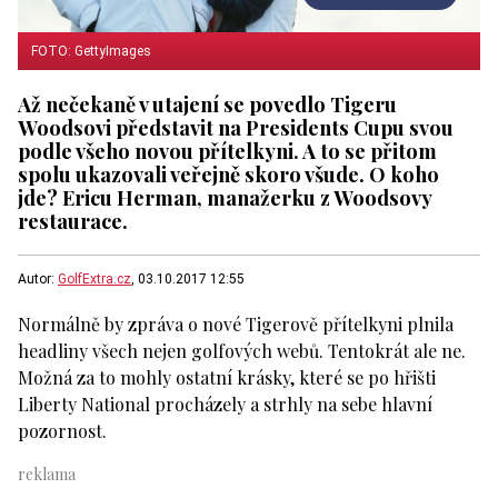
FOTO: GettyImages
Až nečekaně v utajení se povedlo Tigeru
Woodsovi představit na Presidents Cupu svou
podle všeho novou přítelkyni. A to se přitom
spolu ukazovali veřejně skoro všude. O koho
jde? Ericu Herman, manažerku z Woodsovy
restaurace.
Autor:
GolfExtra.cz
, 03.10.2017 12:55
Normálně by zpráva o nové Tigerově přítelkyni plnila
headliny všech nejen golfových webů. Tentokrát ale ne.
Možná za to mohly ostatní krásky, které se po hřišti
Liberty National procházely a strhly na sebe hlavní
pozornost.