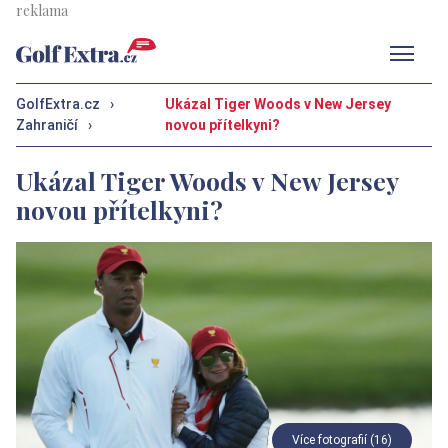
Men
GolfExtra.cz
›
Ukázal Tiger Woods v New Jersey
Zahraničí
›
novou přítelkyni?
Ukázal Tiger Woods v New Jersey
novou přítelkyni?
Více fotografií (16)