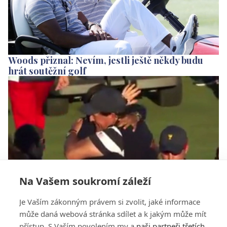
Woods přiznal: Nevím, jestli ještě někdy budu
hrát soutěžní golf
Na Vašem soukromí záleží
VIDEO: Woods chlapsky objal vítězného
Je Vaším zákonným právem si zvolit, jaké informace
Mickelsona
může daná webová stránka sdílet a k jakým může mít
přístup. S Vaším povolením my a
naši partneři třetích