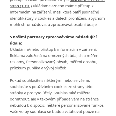
stran (1010)
ukládáme a/nebo máme přístup k
informacím na zařízení, mezi které patří jedinečné
identifikátory v cookies a datech prohlížení, abychom
mohli shromažďovat a zpracovávat osobní údaje.
Adresa
S našimi partnery zpracováváme následující
ATV CZ, s.r.o.
údaje:
Olbrachtova 1980/5
Všeobecné obchodní
Ukládání a/nebo přístup k informacím v zařízení,
140 00 Praha 4
podmínky služby
Reklama založená na omezených údajích a měření
GolfExtra.cz Premium
reklamy, Personalizovaný obsah, měření obsahu,
Podmínky zpracování
průzkum publika a vývoj služeb
osobních údajů při
užívání platformy
Pokud souhlasíte s některými nebo se všemi,
GolfExtra
souhlasíte s používáním cookies ze strany této
Ceník GolfExtra.cz
stránky a pro tyto účely. Souhlas také můžete
Premium
odmítnout, ale v takovém případě vám na stránce
Doporučené odkazy
nebudou k dispozici některé personalizované funkce.
Vaše volby souhlasu se budou vztahovat pouze na