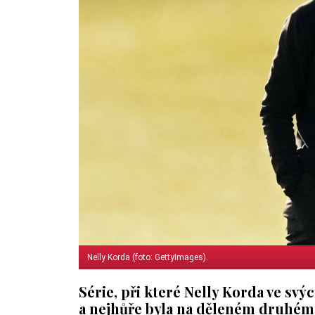
Nelly Korda (foto: GettyImages).
Série, při které Nelly Korda ve svýc
a nejhůře byla na děleném druhém 