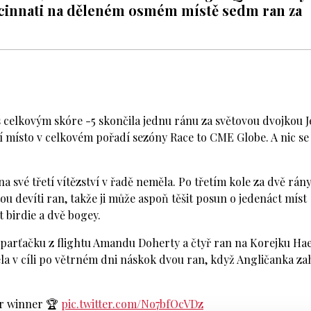
ncinnati na děleném osmém místě sedm ran za
 s celkovým skóre -5 skončila jednu ránu za světovou dvojkou 
ní místo v celkovém pořadí sezóny Race to CME Globe. A nic se
na své třetí vítězství v řadě neměla. Po třetím kole za dvě rán
átou devíti ran, takže ji může aspoň těšit posun o jedenáct míst
 birdie a dvě bogey.
u parťačku z flightu Amandu Doherty a čtyř ran na Korejku Ha
 v cíli po větrném dni náskok dvou ran, když Angličanka za
ur winner 🏆
pic.twitter.com/No7bfOcVDz