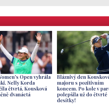
Women's Open vyhrála
Bláznivý den Kouskov
ki. Nelly Korda
majoru s pozitivním
ila čtvrtá, Kousková
koncem. Po kole v par
ačně dvanáctá
polepšila už do čtvrté
desítky!