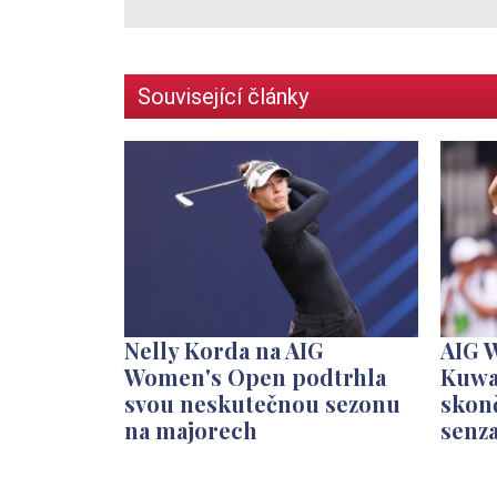
Související články
Nelly Korda na AIG
AIG 
Women's Open podtrhla
Kuwa
svou neskutečnou sezonu
skonč
na majorech
senz