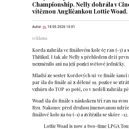
Championship. Nelly dohrála v Ci
vítěznou Angličankou Lottie Woad.
Autor:
pv
, 18.05.2026 10:01
Korda zahrála ve finálovém kole 67 ran (-3) a
Thitikul. I tak ale Nelly s přehledem drží prv
nezměnilo ani na její pozici světové jedničky.
Mladší ze sester Kordových už ve finále šanci 
par šla do finále až z dělené 19. pozice se ztr
vzhůru do TOP 10 poté, co v neděli zahrála pět
Woad šla do finále s náskokem tří ran na svo
Ryu. Nakonec před druhou jmenovanou udržela
finálové kolo za 69 (-1) a zvítězila se skóre -12.
Lottie Woad is now a two-time LPGA To