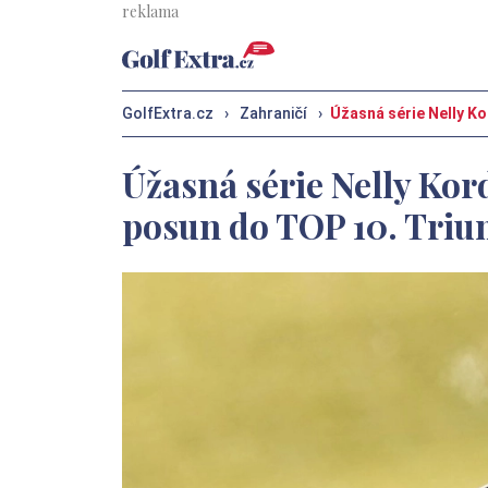
GolfExtra.cz
›
Zahraničí
›
Úžasná série Nelly K
Úžasná série Nelly Kor
posun do TOP 10. Triu