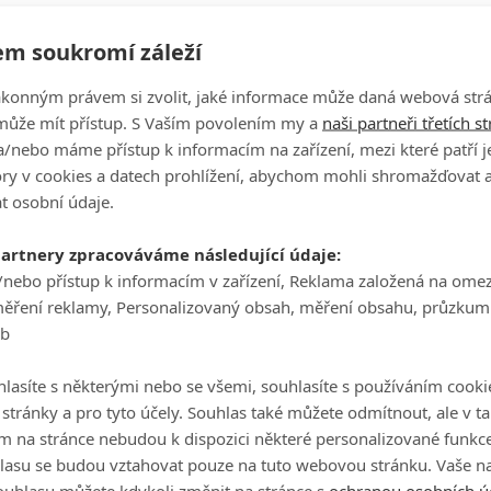
m soukromí záleží
ě solidní,"
zhodnotila Woad.
"Trefovala jsem fairwaye i gre
ákonným právem si zvolit, jaké informace může daná webová strá
ále se točil, to byl jednoznačně klíč k udržení vedení.
může mít přístup. S Vaším povolením my a
naši partneři třetích s
ých greenů bylo obrovsky složité."
/nebo máme přístup k informacím na zařízení, mezi které patří 
 první devítce zapsala pouhých 30 ran (-5). Zlom ale přišel na
tory v cookies a datech prohlížení, abychom mohli shromažďovat 
když vyrobila double bogey. Kolo za 67 ran jí nakonec stačilo j
t osobní údaje.
m nadšená. Ale ta chyba na druhé devítce mě stála šanci,"
partnery zpracováváme následující údaje:
/nebo přístup k informacím v zařízení, Reklama založená na ome
 čtyřparové šestce zapsala double bogey, další ránu ztratila
měření reklamy, Personalizovaný obsah, měření obsahu, průzkum
University, která není profesionálkou ani rok, ale ukázala men
eb
lasíte s některými nebo se všemi, souhlasíte s používáním cooki
 jamku. Šestimetrový putt do birdie na sedmnáctce znamenal
o stránky a pro tyto účely. Souhlas také můžete odmítnout, ale v 
m na stránce nebudou k dispozici některé personalizované funkce
. Mělo to docela velký break i rychlost, takže jsem si pořá
lasu se budou vztahovat pouze na tuto webovou stránku. Vaše na
klíčový moment neděle. Zbytek kola už kontrolovala.
"Vlast
ouhlasu můžete kdykoli změnit na stránce s
ochranou osobních ú