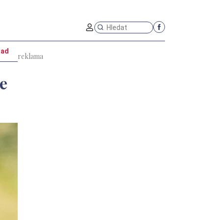
oad
e