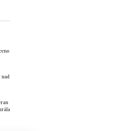
Jeeno
y nad
eran
hrála