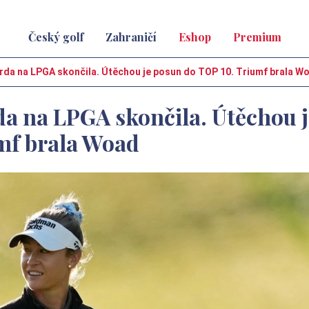
Český golf
Zahraničí
Eshop
Premium
orda na LPGA skončila. Útěchou je posun do TOP 10. Triumf brala W
da na LPGA skončila. Útěchou j
mf brala Woad