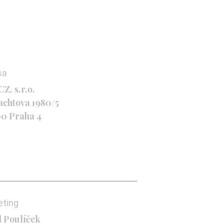
sa
Z, s.r.o.
achtova 1980/5
00 Praha 4
eting
l Poulíček