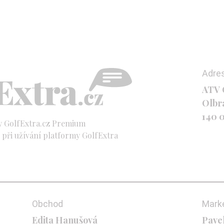
Adre
ATV C
Olbr
140 
y GolfExtra.cz Premium
při užívání platformy GolfExtra
Obchod
Mark
Edita Hanušová
Pave