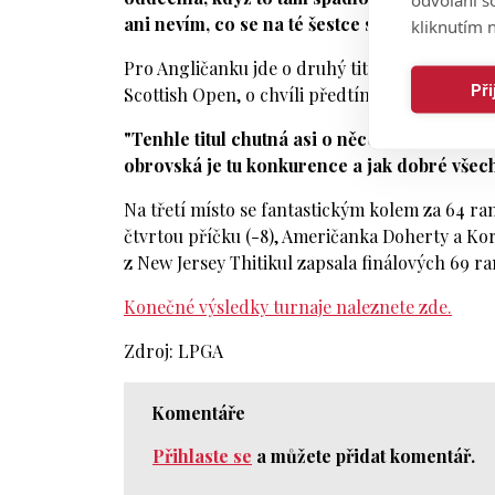
ani nevím, co se na té šestce stalo. Semlelo 
kliknutím n
Pro Angličanku jde o druhý titul na okruhu L
Př
Scottish Open, o chvíli předtím jako amatérka
"Tenhle titul chutná asi o něco více sladce. 
obrovská je tu konkurence a jak dobré všechn
Na třetí místo se fantastickým kolem za 64 r
čtvrtou příčku (-8), Američanka Doherty a Kore
z New Jersey Thitikul zapsala finálových 69 ran
Konečné výsledky turnaje naleznete zde.
Zdroj: LPGA
Komentáře
Přihlaste se
a můžete přidat komentář.