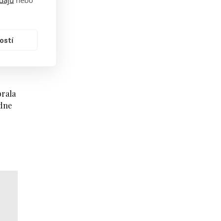
esu."
a
ostí
brala
ýdne