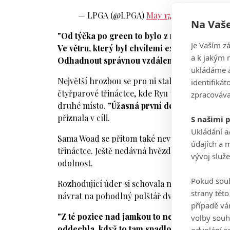
— LPGA (@LPGA)
May 17, 2026
Na Vaše
"Od týčka po green to bylo z mé strany hodn
Je Vaším z
Ve větru, který byl chvílemi extrémní a neust
a k jakým 
Odhadnout správnou vzdálenost do těch mal
ukládáme a
Největší hrozbou se pro ni stala Ryu, která na
identifiká
čtyřparové třináctce, kde Ryu tvrdě narazila, 
zpracováva
druhé místo.
"Úžasná první devítka, byla jse
přiznala v cíli.
S našimi 
Ukládání a
Sama Woad se přitom také nevyhnula krizím. Na
údajích a 
třináctce. Ještě nedávná hvězda Florida State 
vývoj služ
odolnost.
Pokud souh
Rozhodující úder si schovala na předposlední
strany tét
návrat na pohodlný polštář dvou ran.
případě vá
"Z té pozice nad jamkou to nebyl snadný putt
volby souh
oddechla, když to tam spadlo,"
popsala Woad 
odvolání s