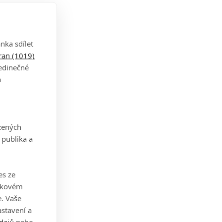
eny.
nka sdílet
tran (1019)
jedinečné
a
en na
zených
 na
 publika a
tální
es ze
takovém
. Vaše
dně
stavení a
ně
dajů
nebo