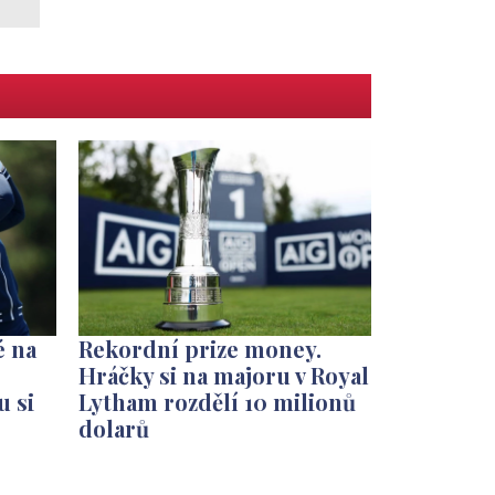
é na
Rekordní prize money.
Hráčky si na majoru v Royal
u si
Lytham rozdělí 10 milionů
dolarů