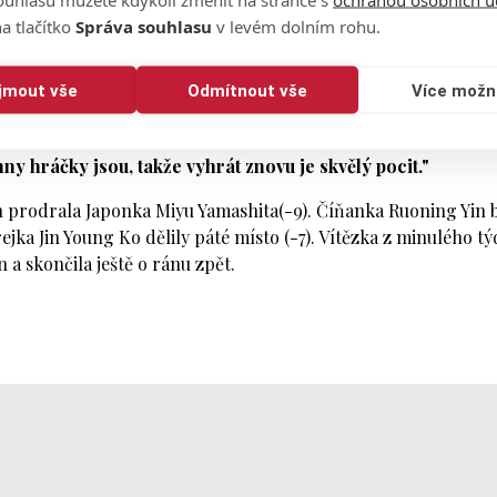
se to hrozně rychle. Zbytek kola už byl ale v podstatě bez str
a tlačítko
Správa souhlasu
v levém dolním rohu.
PGA. Ten první získala loni při svém profesionálním debutu n
ijmout vše
Odmítnout vše
Více možn
 stihla ovládnout Irish Open na Ladies European Tour.
Vůbec jsem to nečekala,"
dodala s trofejí v ruce.
"Už vím, jak
y hráčky jsou, takže vyhrát znovu je skvělý pocit."
an prodrala Japonka Miyu Yamashita(-9). Číňanka Ruoning Yin 
jka Jin Young Ko dělily páté místo (-7). Vítězka z minulého t
 a skončila ještě o ránu zpět.