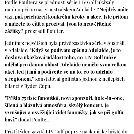
Podle Poultera se přednosti série LIV Golf ukázaly
naplno při turnaji v australském Adelaide.
"Nejdřív máte
vizi, pak přicházejí konkrétní kroky a akce. Jste přitom
a můžete to cítit a prožívat. Jsou to neuvěřitelné
zážitky,"
prozradil Poulter.
Jedním z největších byla právě zastávka série v Austrálii
v Adelaide.
"Když se podíváte zpět na Adelaide, je to
doslova ukázková událost toho, co LIV Golf může
udělat pro danou oblast. Adelaide nemělo svou velkou
akci, teď ji má a podívejte se na to, co to udělalo
s regionem,"
konstatoval golfista s jednou z nejlepších
bilancí v Ryder Cupu.
"Přišlo 75 tisíc fanoušků, noví sponzoři, hole-in-one,
šílená a bláznivá atmosféra, skvělý koncert. Je
vzrušující a osvěžující vidět fanoušky, jak se při golfu
baví,"
dodal Poulter.
Příští týden zavítá LIV Golf poprvé na ikonické hřiště do