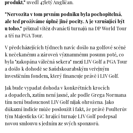
produkt,"
uvedl 47letý Angličan.
"Nervozita v tom prvním podniku byla pochopitelná,
ale teď prožíváme úplně jiné pocity. A je vzrušující být
u toho,"
přiznal vítěz dvanácti turnajů na DP World Tour
a tří na PGA Tour.
V předcházejících týdnech navíc došlo na golfové scéně
k nečekanému a zároveň významnému posunu poté, co
byla "zakopána válečná sekera" mezi LIV Golf a PGA Tour
a došlo k dohodě se Saúdskoarabským veřejným
investičním fondem, který financuje právě i LIV Golf.
Jak bude vypadat dohoda v konkrétních krocích
a dopadech, zatím není jasné, ale podle Grega Normana
tím není budoucnost LIV Golf nijak ohrožena. Jako
důkazní indicie může posloužit i fakt, že právě Poulterův
tým Majesticks GC hrající turnaje LIV Golf podepsal
novou smlouvu s jedním ze svých sponzorů.