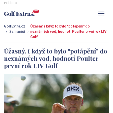
Men
GolfExtra.cz
Úžasný, i když to bylo "potápění" do
›
Zahraničí
›
neznámých vod, hodnotí Poulter první rok LIV
Golf
Úžasný, i když to bylo "potápění" do
neznámých vod, hodnotí Poulter
první rok LIV Golf