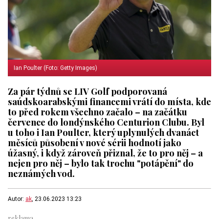
Ian Poulter (Foto: Getty Images)
Za pár týdnů se LIV Golf podporovaná
saúdskoarabskými financemi vrátí do místa, kde
to před rokem všechno začalo – na začátku
července do londýnského Centurion Clubu. Byl
u toho i Ian Poulter, který uplynulých dvanáct
měsíců působení v nové sérii hodnotí jako
úžasný, i když zároveň přiznal, že to pro něj – a
nejen pro něj – bylo tak trochu "potápění" do
neznámých vod.
Autor:
ak
, 23.06.2023 13:23