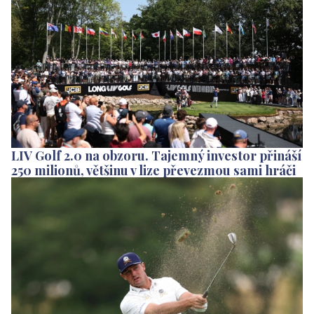
LIV Golf 2.0 na obzoru. Tajemný investor přináší
250 milionů, většinu v lize převezmou sami hráči