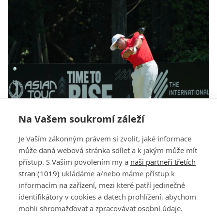
Na Vašem soukromí záleží
Asian Tour hází LIV Golf přes palubu. Vrací se ke
Je Vaším zákonným právem si zvolit, jaké informace
spolupráci s DP World Tour a PGA Tour
může daná webová stránka sdílet a k jakým může mít
přístup. S Vaším povolením my a
naši partneři třetích
stran (1019)
ukládáme a/nebo máme přístup k
informacím na zařízení, mezi které patří jedinečné
identifikátory v cookies a datech prohlížení, abychom
mohli shromažďovat a zpracovávat osobní údaje.