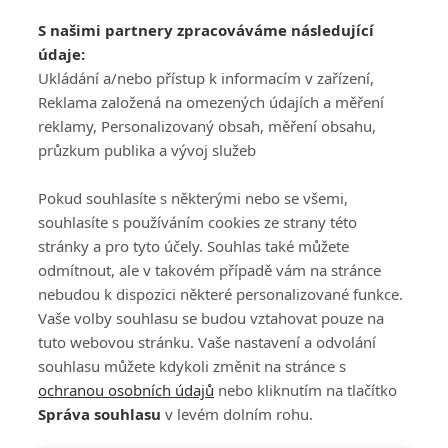
Adresa
S našimi partnery zpracováváme následující
ATV CZ, s.r.o.
údaje:
Olbrachtova 1980/5
Všeobecné obchodní
Ukládání a/nebo přístup k informacím v zařízení,
140 00 Praha 4
podmínky služby
Reklama založená na omezených údajích a měření
GolfExtra.cz Premium
reklamy, Personalizovaný obsah, měření obsahu,
Podmínky zpracování
průzkum publika a vývoj služeb
osobních údajů při
užívání platformy
Pokud souhlasíte s některými nebo se všemi,
GolfExtra
souhlasíte s používáním cookies ze strany této
Ceník GolfExtra.cz
stránky a pro tyto účely. Souhlas také můžete
Premium
odmítnout, ale v takovém případě vám na stránce
Doporučené odkazy
nebudou k dispozici některé personalizované funkce.
Vaše volby souhlasu se budou vztahovat pouze na
tuto webovou stránku. Vaše nastavení a odvolání
souhlasu můžete kdykoli změnit na stránce s
Editor
Obchod
ochranou osobních údajů
nebo kliknutím na tlačítko
Honza Fait
Edita Hanušová
Správa souhlasu
v levém dolním rohu.
+420 723 898 969
+420 724 150 784
fait@golfextra.cz
hanusova@relmost.cz