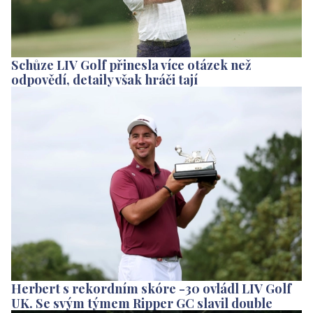
Schůze LIV Golf přinesla více otázek než
odpovědí, detaily však hráči tají
Herbert s rekordním skóre -30 ovládl LIV Golf
UK. Se svým týmem Ripper GC slavil double