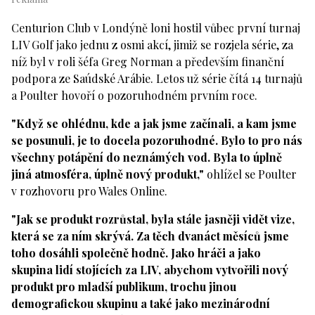
Centurion Club v Londýně loni hostil vůbec první turnaj
LIV Golf jako jednu z osmi akcí, jimiž se rozjela série, za
níž byl v roli šéfa Greg Norman a především finanční
podpora ze Saúdské Arábie. Letos už série čítá 14 turnajů
a Poulter hovoří o pozoruhodném prvním roce.
"Když se ohlédnu, kde a jak jsme začínali, a kam jsme
se posunuli, je to docela pozoruhodné. Bylo to pro nás
všechny potápění do neznámých vod. Byla to úplně
jiná atmosféra, úplně nový produkt,"
ohlížel se Poulter
v rozhovoru pro Wales Online.
"Jak se produkt rozrůstal, byla stále jasněji vidět vize,
která se za ním skrývá. Za těch dvanáct měsíců jsme
toho dosáhli společně hodně. Jako hráči a jako
skupina lidí stojících za LIV, abychom vytvořili nový
produkt pro mladší publikum, trochu jinou
demografickou skupinu a také jako mezinárodní