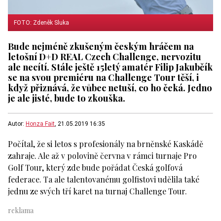
FOTO: Zdeněk Sluka
Bude nejméně zkušeným českým hráčem na
letošní D+D REAL Czech Challenge, nervozitu
ale necítí. Stále ještě 15letý amatér Filip Jakubčík
se na svou premiéru na Challenge Tour těší, i
když přiznává, že vůbec netuší, co ho čeká. Jedno
je ale jisté, bude to zkouška.
Autor:
Honza Fait
, 21.05.2019 16:35
Počítal, že si letos s profesionály na brněnské Kaskádě
zahraje. Ale až v polovině června v rámci turnaje Pro
Golf Tour, který zde bude pořádat Česká golfová
federace. Ta ale talentovanému golfistovi udělila také
jednu ze svých tří karet na turnaj Challenge Tour.