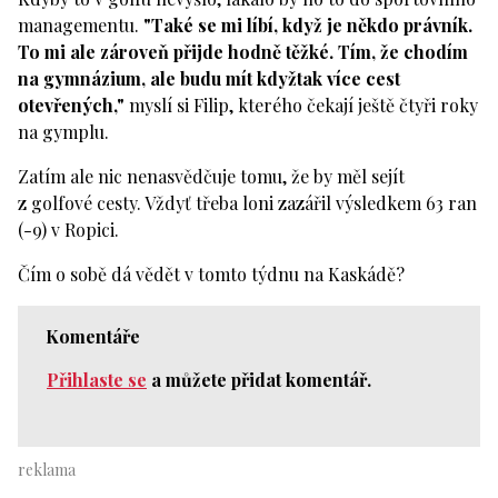
managementu.
"Také se mi líbí, když je někdo právník.
To mi ale zároveň přijde hodně těžké. Tím, že chodím
na gymnázium, ale budu mít kdyžtak více cest
otevřených,"
myslí si Filip, kterého čekají ještě čtyři roky
na gymplu.
Zatím ale nic nenasvědčuje tomu, že by měl sejít
z golfové cesty. Vždyť třeba loni zazářil výsledkem 63 ran
(-9) v Ropici.
Čím o sobě dá vědět v tomto týdnu na Kaskádě?
Komentáře
Přihlaste se
a můžete přidat komentář.