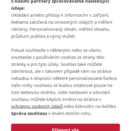
S našimi partnery zpracováváme následující
ATV CZ, s.r.o.
údaje:
Olbrachtova 1980/5
Všeobecné obchodní
Ukládání a/nebo přístup k informacím v zařízení,
140 00 Praha 4
podmínky služby
Reklama založená na omezených údajích a měření
GolfExtra.cz Premium
reklamy, Personalizovaný obsah, měření obsahu,
Podmínky zpracování
průzkum publika a vývoj služeb
osobních údajů při
užívání platformy
Pokud souhlasíte s některými nebo se všemi,
GolfExtra
souhlasíte s používáním cookies ze strany této
Ceník GolfExtra.cz
stránky a pro tyto účely. Souhlas také můžete
Premium
odmítnout, ale v takovém případě vám na stránce
Doporučené odkazy
nebudou k dispozici některé personalizované funkce.
Vaše volby souhlasu se budou vztahovat pouze na
tuto webovou stránku. Vaše nastavení a odvolání
souhlasu můžete kdykoli změnit na stránce s
Editor
Obchod
ochranou osobních údajů
nebo kliknutím na tlačítko
Honza Fait
Edita Hanušová
Správa souhlasu
v levém dolním rohu.
+420 723 898 969
+420 724 150 784
fait@golfextra.cz
hanusova@relmost.cz
Marketing
Přijmout vše