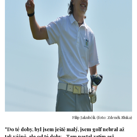
Filip Jakubčík (foto: Zdeněk Sluka)
"Do té doby, byl jsem ještě malý, jsem golf nebral až
tak vážně, ale od té doby… Tam nastal zatím asi