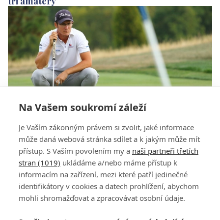
tři amatéry
Na Vašem soukromí záleží
Na Kaskádě si zahrají i Pospíšil a nejlepší
Je Vaším zákonným právem si zvolit, jaké informace
slovenský amatér
může daná webová stránka sdílet a k jakým může mít
přístup. S Vaším povolením my a
naši partneři třetích
stran (1019)
ukládáme a/nebo máme přístup k
informacím na zařízení, mezi které patří jedinečné
identifikátory v cookies a datech prohlížení, abychom
mohli shromažďovat a zpracovávat osobní údaje.
Adresa