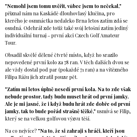
"Nemohl jsem tomu uvěřit, vůbec jsem to nečekal,"
přiznal nám na Kaskádě dlouhovlasý klučina, pro
kterého je osmnáctka nedaleko Brna letos zatím zdá se
osudná. Odehrál zde totiž také svůj letošní zatím jediný
individuální turnaj
první akci Czech Golf Amateur
–
Tour.
Obsadil skvělé dělené čtvrté místo, když ho srazilo
nepovedené první kolo za 78 ran. V těch dalších dvou se
ale vždy dostal pod par (pokaždé 71 ran) a na vítězného
Filipa Rážu jich ztratil pouze pět.
"Zatím mi letos úplně nesedí první kola. Na to zde však
nebude prostor, tady budu muset hrát od první jamky.
Ale je mi jasné, že i když budu hrát zde dobře od první
jamky, tak to bude pořád strašně těžké,"
usmívá se Filip,
který se na velkou golfovou výzvu těší.
Na co nejvíce?
"Na to, že si zahraji s hráči, kteří jsou