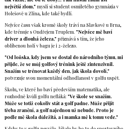
největší zlom,"
myslí si student osmiletého gymnázia v
Holešově u Zlína, kde také bydlí.
Nejvíce času však kromě školy tráví na Slavkově u Brna,
kde trénuje s Ondřejem Truplem.
"Nejvíce mě baví
driver a dlouhá železa,"
přiznává s tím, že jeho
oblíbenou holí v bagu je i 2-železo.
"Od loňska, kdy jsem se dostal do národního týmu, mi
přijde, že se můj golfový trénink ještě zintenzivnil.
Snažím se trénovat každý den, jak škola dovolí,"
potvrzuje svou momentální odhodlanost v golfu uspět.
Školu, ve které ho baví především matematika, ale
rozhodně kvůli golfu nefláká:
"Ve škole se snažím.
Může se totiž cokoliv stát a golf padne. Může přijít
třeba zranění, a golf najednou už nebude. Proto je
podle mě škola důležitá, a i mamka mě k tomu vede."
Kdyby to v golfu nevyšlo, lákalo by ho to do sportovního