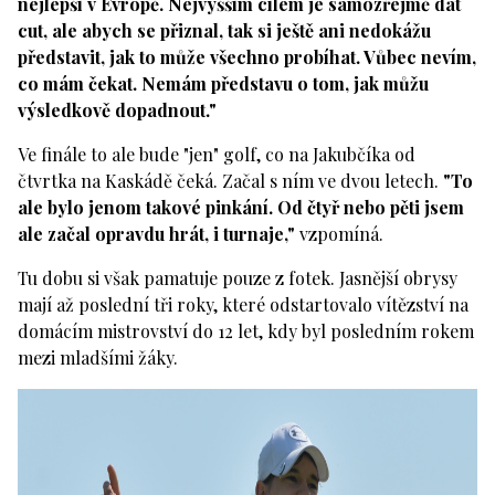
nejlepší v Evropě. Nejvyšším cílem je samozřejmě dát
cut, ale abych se přiznal, tak si ještě ani nedokážu
představit, jak to může všechno probíhat. Vůbec nevím,
co mám čekat. Nemám představu o tom, jak můžu
výsledkově dopadnout."
Ve finále to ale bude "jen" golf, co na Jakubčíka od
čtvrtka na Kaskádě čeká. Začal s ním ve dvou letech.
"To
ale bylo jenom takové pinkání. Od čtyř nebo pěti jsem
ale začal opravdu hrát, i turnaje,"
vzpomíná.
Tu dobu si však pamatuje pouze z fotek. Jasnější obrysy
mají až poslední tři roky, které odstartovalo vítězství na
domácím mistrovství do 12 let, kdy byl posledním rokem
mezi mladšími žáky.