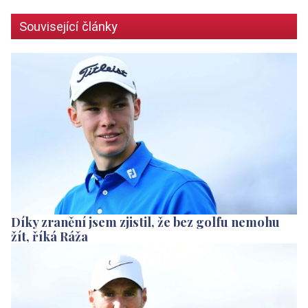
Související články
Díky zranění jsem zjistil, že bez golfu nemohu
žít, říká Ráža