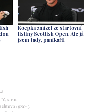
tish
Koepka zmizel ze startovní
edou
listiny Scottish Open. Ale já
v
jsem tady, panikařil
sa
Z, s.r.o.
achtova 1980/5