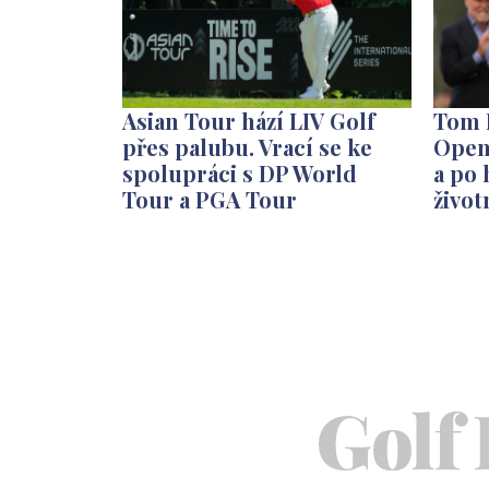
Asian Tour hází LIV Golf
Tom K
přes palubu. Vrací se ke
Open
spolupráci s DP World
a po 
Tour a PGA Tour
život