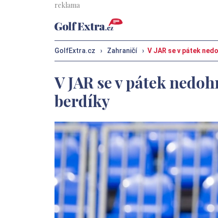
GolfExtra.cz
›
Zahraničí
›
V JAR se v pátek nedo
V JAR se v pátek nedoh
berdíky