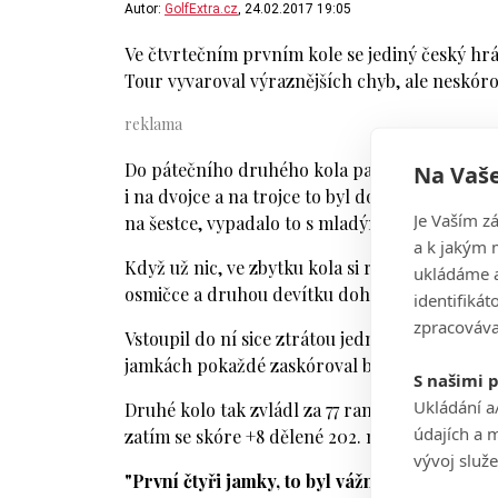
Autor:
GolfExtra.cz
, 24.02.2017 19:05
Ve čtvrtečním prvním kole se jediný český h
Tour vyvaroval výraznějších chyb, ale neskórova
Do pátečního druhého kola pak vstoupil hodně 
Na Vaše
i na dvojce a na trojce to byl dokonce tripláč.
Je Vaším z
na šestce, vypadalo to s mladým českým profe
a k jakým 
Když už nic, ve zbytku kola si renomé a sebevě
ukládáme a
osmičce a druhou devítku dohrál dokonce pod
identifiká
zpracováva
Vstoupil do ní sice ztrátou jedné rány na desí
jamkách pokaždé zaskóroval berdíkem. Nejprv
S našimi 
Ukládání a
Druhé kolo tak zvládl za 77 ran (+5), což s oh
údajích a 
zatím se skóre +8 dělené 202. místo, někteří 
vývoj služ
"První čtyři jamky, to byl vážně záhul. Pak j