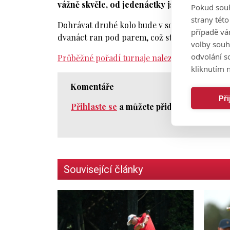
vážně skvěle, od jedenáctky jsem trefoval p
Pokud souh
strany tét
Dohrávat druhé kolo bude v sobotu i lídr Angl
případě vá
dvanáct ran pod parem, což stačí na vedení 
volby souh
odvolání s
Průběžné pořadí turnaje naleznete zde.
kliknutím n
Komentáře
Př
Přihlaste se
a můžete přidat komentář.
Související články