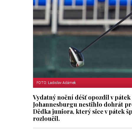
FOTO: Ladislav Adámek
Vydatný noční déšť opozdil v pátek 
Johannesburgu nestihlo dohrát pro
Dědka juniora, který sice v pátek šp
rozloučil.