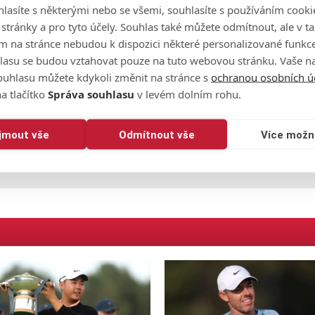
ouze fairwaye a greeny,"
vzkázal přímo z Afriky Dědek.
lasíte s některými nebo se všemi, souhlasíte s používáním cooki
o stránky a pro tyto účely. Souhlas také můžete odmítnout, ale v 
ičan Paul Waring. Ten má odehráno jen 12 jamek, i tak už je al
m na stránce nebudou k dispozici některé personalizované funkce
o ránu před domácím duem Darren Fichardt, Dean Burmester.
lasu se budou vztahovat pouze na tuto webovou stránku. Vaše na
ouhlasu můžete kdykoli změnit na stránce s
ochranou osobních ú
a tlačítko
Správa souhlasu
v levém dolním rohu.
ijmout vše
Odmítnout vše
Více možn