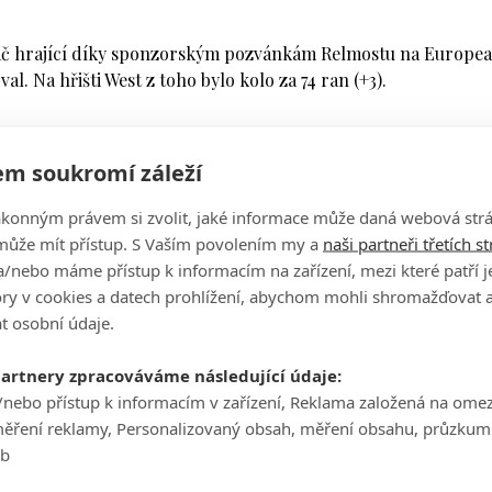
ráč hrající díky sponzorským pozvánkám Relmostu na Europe
l. Na hřišti West z toho bylo kolo za 74 ran (+3).
špatně. Na hřišti East zahrál bogey na jedničce, stejně dopa
m soukromí záleží
 Když pak zahrál na čtyřce další bogey a své čtvrté páteční při
ákonným právem si zvolit, jaké informace může daná webová strá
sionálem špatně.
může mít přístup. S Vaším povolením my a
naši partneři třetích s
domí vylepšil. Své první birdie v kole i na celém turnaji zahrá
/nebo máme přístup k informacím na zařízení, mezi které patří 
 par.
tory v cookies a datech prohlížení, abychom mohli shromažďovat 
t osobní údaje.
tce, poté však zapsal šest parů v řadě a na závěrečných dvou
e na čtyřparové sedmnáctce a poté i na pětiparové osmnáctc
partnery zpracováváme následující údaje:
/nebo přístup k informacím v zařízení, Reklama založená na ome
ledem na hrůzostrašný start není až tak špatné. Celkově z toho 
měření reklamy, Personalizovaný obsah, měření obsahu, průzkum
hráči z 210členného startovního pole ale budou dohrávat v sob
eb
sem se z toho ale sebral a už to šlo. Druhou devítku jsem zah