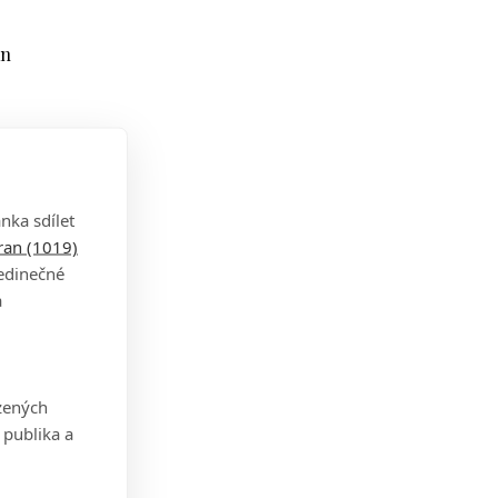
an
dl
dal
nka sdílet
tran (1019)
l na
jedinečné
a
e.
zených
je
 publika a
otu.
rál