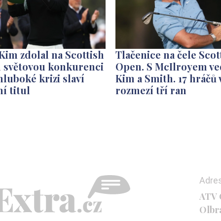
im zdolal na Scottish
Tlačenice na čele Scot
 světovou konkurenci
Open. S McIlroyem v
hluboké krizi slaví
Kim a Smith. 17 hráčů 
ní titul
rozmezí tří ran
Adre
ATV C
Olbr