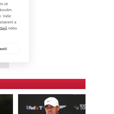
es ze
takovém
e
. Vaše
stavení a
dajů
nebo
ostí