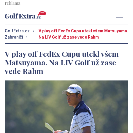
Men
GolfExtra.cz
›
V play off FedEx Cupu utekl všem Matsuyama.
Zahraničí
›
Na LIV Golf už zase vede Rahm
V play off FedEx Cupu utekl všem
Matsuyama. Na LIV Golf už zase
vede Rahm