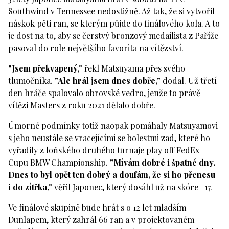
Southwind v Tennessee nedostižně. Až tak, že si vytvořil
náskok pěti ran, se kterým půjde do finálového kola. A to
je dost na to, aby se čerstvý bronzový medailista z Paříže
pasoval do role největšího favorita na vítězství.
"Jsem překvapený,"
řekl Matsuyama přes svého
tlumočníka.
"Ale hrál jsem dnes dobře,"
dodal. Už třetí
den hráče spalovalo obrovské vedro, jenže to právě
vítězi Masters z roku 2021 dělalo dobře.
Úmorné podmínky totiž naopak pomáhaly Matsuyamovi
s jeho neustále se vracejícími se bolestmi zad, které ho
vyřadily z loňského druhého turnaje play off FedEx
Cupu BMW Championship.
"Mívám dobré i špatné dny.
Dnes to byl opět ten dobrý a doufám, že si ho přenesu
i do zítřka,"
věřil Japonec, který dosáhl už na skóre -17.
Ve finálové skupině bude hrát s o 12 let mladším
Dunlapem, který zahrál 66 ran a v projektovaném