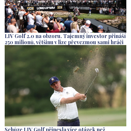
LIV Golf 2.0 na obzoru. Tajemný investor přináší
250 milionů, většinu v lize převezmou sami hráči
Schůze LIV Golf přinesla více otázek než