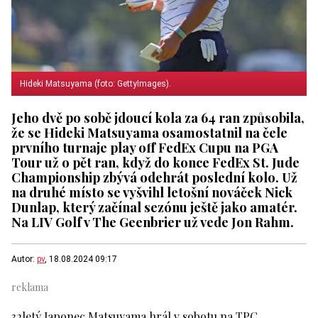
Hideki Matsuyama (foto: GettyImages).
Jeho dvě po sobě jdoucí kola za 64 ran způsobila,
že se Hideki Matsuyama osamostatnil na čele
prvního turnaje play off FedEx Cupu na PGA
Tour už o pět ran, když do konce FedEx St. Jude
Championship zbývá odehrát poslední kolo. Už
na druhé místo se vyšvihl letošní nováček Nick
Dunlap, který začínal sezónu ještě jako amatér.
Na LIV Golf v The Geenbrier už vede Jon Rahm.
Autor:
pv
, 18.08.2024 09:17
32letý Japonec Matsuyama hrál v sobotu na TPC