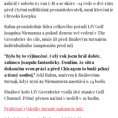
zahrál v sobotu 62 ran (-8) a se skóre -14 vede o dvě rány
před čtyřmi nejbližšími pronásledovateli, mezi kterými je
i Brooks Koepka.
Rahm pronásleduje lídra celkového pořadí LIV Golf
Joaquina Niemanna a pokud donese své vedení v The
Greenbrier do cíle, může jít před finálovým turnajem
individuálního šampionátu před něj.
"Bylo by to výjimečné. Celý rok jsem hrál dobře,
zatímco Joaquin fantasticky. Doufám, že zítra
dokončím svou práci a před Chicagem to budě pěkný
a těsný souboj,"
řekl Rahm, směrem k finálovému
turnaji, když nyní za Niemannem zaostává o 24 bodů.
Finálové kolo LIV Greenbrier vysílá živě stanice Golf
Channel. Přímý přenos začíná v neděli v 19 hodin.
Průběžné výsledky turnaje naleznete zde.