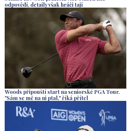
odpovědí, detaily však hráči tají
Woods připouští start na seniorské PGA Tour.
"Sám se mě na ni ptal," říká přítel