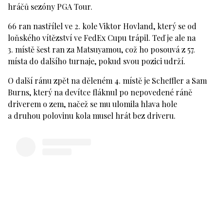
hráčů sezóny PGA Tour.
66 ran nastřílel ve 2. kole Viktor Hovland, který se od
loňského vítězství ve FedEx Cupu trápil. Teď je ale na
3. místě šest ran za Matsuyamou, což ho posouvá z 57.
místa do dalšího turnaje, pokud svou pozici udrží.
O další ránu zpět na děleném 4. místě je Scheffler a Sam
Burns, který na devítce fláknul po nepovedené ráně
driverem o zem, načež se mu ulomila hlava hole
a druhou polovinu kola musel hrát bez driveru.