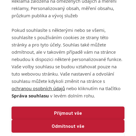
Reklama založená na omezených údajích a měření
GolfExtra.cz Premium
reklamy, Personalizovaný obsah, měření obsahu,
Podmínky zpracování
průzkum publika a vývoj služeb
osobních údajů při
užívání platformy
Pokud souhlasíte s některými nebo se všemi,
GolfExtra
souhlasíte s používáním cookies ze strany této
Ceník GolfExtra.cz
stránky a pro tyto účely. Souhlas také můžete
Premium
odmítnout, ale v takovém případě vám na stránce
Doporučené odkazy
nebudou k dispozici některé personalizované funkce.
Vaše volby souhlasu se budou vztahovat pouze na
tuto webovou stránku. Vaše nastavení a odvolání
souhlasu můžete kdykoli změnit na stránce s
Editor
Obchod
ochranou osobních údajů
nebo kliknutím na tlačítko
Honza Fait
Edita Hanušová
Správa souhlasu
v levém dolním rohu.
+420 723 898 969
+420 724 150 784
fait@golfextra.cz
hanusova@relmost.cz
Marketing
Přijmout vše
Pavel Poulíček
Odmítnout vše
+420 602 170 872
poulicek@relmost.cz