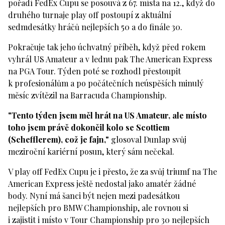
pořadí FedEx Cupu se posouvá z 67. místa na 12., když do
druhého turnaje play off postoupí z aktuální
sedmdesátky hráčů nejlepších 50 a do finále 30.
Pokračuje tak jeho úchvatný příběh, když před rokem
vyhrál US Amateur a v lednu pak The American Express
na PGA Tour. Týden poté se rozhodl přestoupit
k profesionálům a po počátečních neúspěších minulý
měsíc zvítězil na Barracuda Championship.
"Tento týden jsem měl hrát na US Amateur, ale místo
toho jsem právě dokončil kolo se Scottiem
(Schefflerem), což je fajn,"
glosoval Dunlap svůj
meziroční kariérní posun, který sám nečekal.
V play off FedEx Cupu je i přesto, že za svůj triumf na The
American Express ještě nedostal jako amatér žádné
body. Nyní má šanci být nejen mezi padesátkou
nejlepších pro BMW Championship, ale rovnou si
i zajistit i místo v Tour Championship pro 30 nejlepších