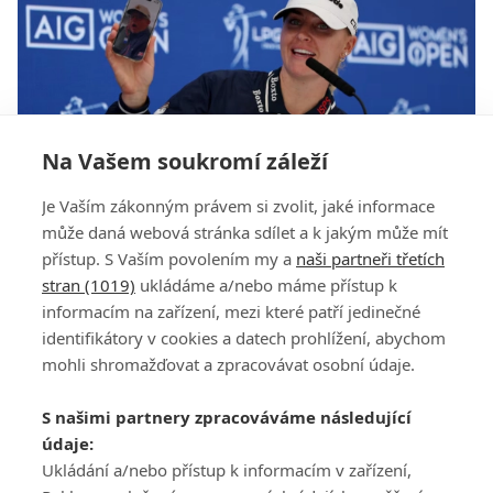
Na Vašem soukromí záleží
VIDEO: Světová sedmička Charley Hull napálila
Je Vaším zákonným právem si zvolit, jaké informace
kedíka falešným losem na 100 tisíc liber
může daná webová stránka sdílet a k jakým může mít
přístup. S Vaším povolením my a
naši partneři třetích
stran (1019)
ukládáme a/nebo máme přístup k
informacím na zařízení, mezi které patří jedinečné
identifikátory v cookies a datech prohlížení, abychom
mohli shromažďovat a zpracovávat osobní údaje.
Adresa
S našimi partnery zpracováváme následující
ATV CZ, s.r.o.
údaje:
Olbrachtova 1980/5
Všeobecné obchodní
Ukládání a/nebo přístup k informacím v zařízení,
140 00 Praha 4
podmínky služby