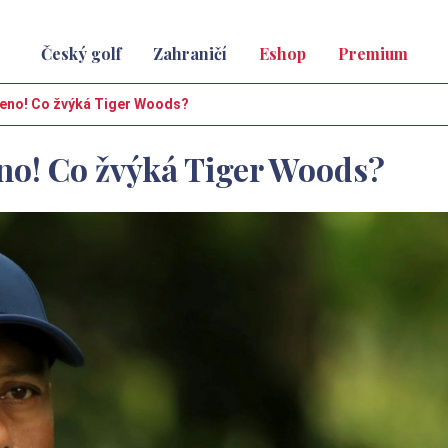
Český golf
Zahraničí
Eshop
Premium
leno! Co žvýká Tiger Woods?
eno! Co žvýká Tiger Woods?