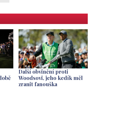
Další obvinění proti
 době
Woodsovi, jeho kedík měl
zranit fanouška