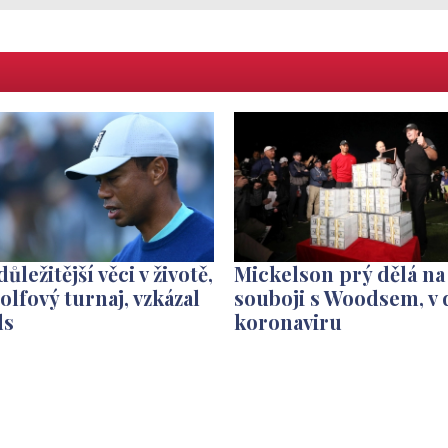
důležitější věci v životě,
Mickelson prý dělá na
olfový turnaj, vzkázal
souboji s Woodsem, v
ds
koronaviru