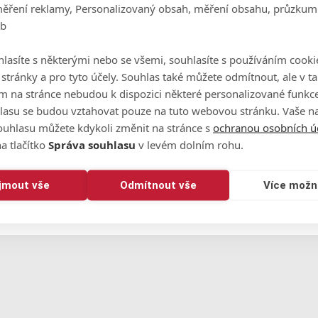
měření reklamy, Personalizovaný obsah, měření obsahu, průzkum
eb
lasíte s některými nebo se všemi, souhlasíte s používáním cooki
o stránky a pro tyto účely. Souhlas také můžete odmítnout, ale v 
m na stránce nebudou k dispozici některé personalizované funkce
lasu se budou vztahovat pouze na tuto webovou stránku. Vaše na
ouhlasu můžete kdykoli změnit na stránce s
ochranou osobních ú
a tlačítko
Správa souhlasu
v levém dolním rohu.
ijmout vše
Odmítnout vše
Více možn