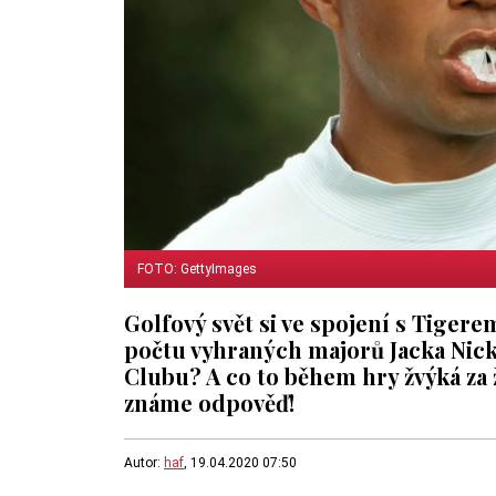
FOTO: GettyImages
Golfový svět si ve spojení s Tiger
počtu vyhraných majorů Jacka Nickl
Clubu? A co to během hry žvýká za
známe odpověď!
Autor:
haf
, 19.04.2020 07:50