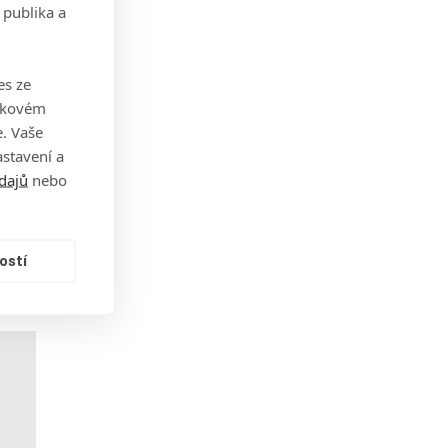
 publika a
es ze
takovém
. Vaše
stavení a
dajů
nebo
ostí