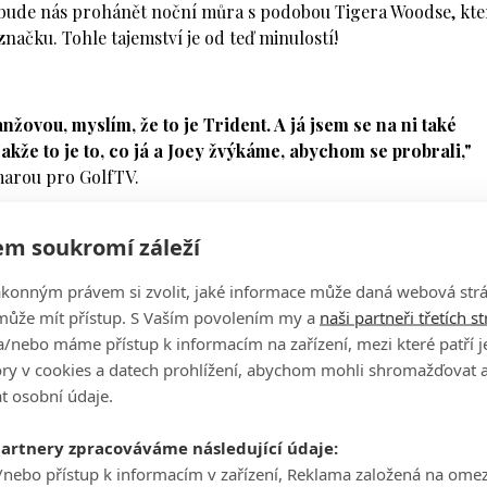
bude nás prohánět noční můra s podobou Tigera Woodse, kte
značku. Tohle tajemství je od teď minulostí!
žovou, myslím, že to je Trident. A já jsem se na ni také
 Takže to je to, co já a Joey žvýkáme, abychom se probrali,"
arou pro GolfTV.
at vás o všech klíčových událostech kariéry Tigera Woodse. A
m soukromí záleží
e se, co dalšího v nejbližších týdnech vyplave na povrch.
ně stejně, jako Tiger. Stačí sehnat jediné! Trident Tropical Twi
ákonným právem si zvolit, jaké informace může daná webová strá
může mít přístup. S Vaším povolením my a
naši partneři třetích s
/nebo máme přístup k informacím na zařízení, mezi které patří 
tory v cookies a datech prohlížení, abychom mohli shromažďovat 
t osobní údaje.
partnery zpracováváme následující údaje:
/nebo přístup k informacím v zařízení, Reklama založená na ome