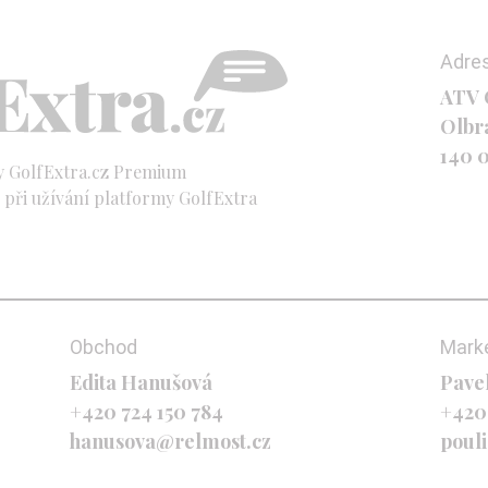
Adre
ATV C
Olbr
140 
y GolfExtra.cz Premium
při užívání platformy GolfExtra
Obchod
Mark
Edita Hanušová
Pave
+420 724 150 784
+420
hanusova@relmost.cz
poul