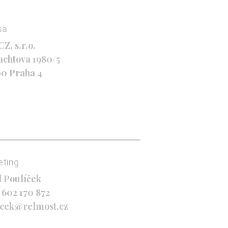
sa
Z, s.r.o.
achtova 1980/5
00 Praha 4
eting
l Poulíček
 602 170 872
icek@relmost.cz