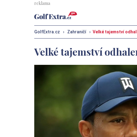
GolfExtra.cz
›
Zahraničí
›
Velké tajemství odha
Velké tajemství odhal