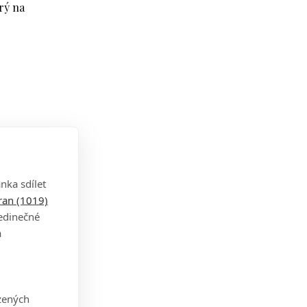
rý na
st.
nka sdílet
tran (1019)
jedinečné
a
zených