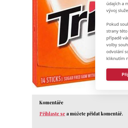
údajích a 
vývoj služ
Pokud souh
strany tét
případě vá
volby souh
odvolání s
kliknutím n
Př
Komentáře
Přihlaste se
a můžete přidat komentář.