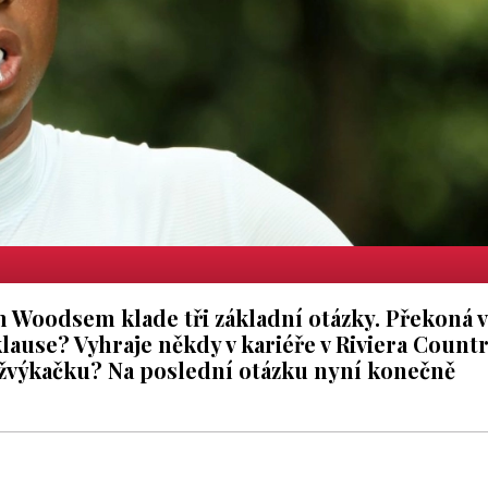
em Woodsem klade tři základní otázky. Překoná v
ause? Vyhraje někdy v kariéře v Riviera Count
 žvýkačku? Na poslední otázku nyní konečně