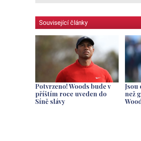
Související články
Potvrzeno! Woods bude v
Jsou 
příštím roce uveden do
než g
Síně slávy
Woo