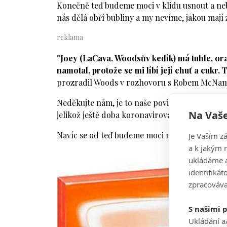
Konečně teď budeme moci v klidu usnout a ne
nás dělá obří bubliny a my nevíme, jakou mají 
"Joey (LaCava, Woodsův kedík) má tuhle, oran
namotal, protože se mi líbí její chuť a cukr.
prozradil Woods v rozhovoru s Robem McNam
Neděkujte nám, je to naše povinnost, informov
Na Vaše
jelikož ještě doba koronavirová nekončí, těším
Navíc se od teď budeme moci na hřišti cítit úpl
Je Vaším z
a k jakým 
ukládáme a
identifiká
zpracováva
S našimi 
Ukládání a