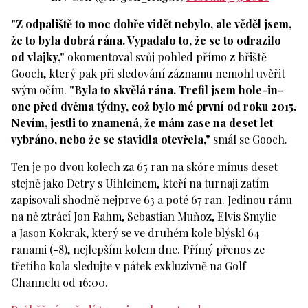
"Z odpaliště to moc dobře vidět nebylo, ale věděl jsem,
že to byla dobrá rána. Vypadalo to, že se to odrazilo
od vlajky,"
okomentoval svůj pohled přímo z hřiště
Gooch, který pak při sledování záznamu nemohl uvěřit
svým očím.
"Byla to skvělá rána. Trefil jsem hole-in-
one před dvěma týdny, což bylo mé první od roku 2015.
Nevím, jestli to znamená, že mám zase na deset let
vybráno, nebo že se stavidla otevřela,"
smál se Gooch.
Ten je po dvou kolech za 65 ran na skóre mínus deset
stejně jako Detry s Uihleinem, kteří na turnaji zatím
zapisovali shodně nejprve 63 a poté 67 ran. Jedinou ránu
na ně ztrácí Jon Rahm, Sebastian Muňoz, Elvis Smylie
a Jason Kokrak, který se ve druhém kole blýskl 64
ranami (-8), nejlepším kolem dne. Přímý přenos ze
třetího kola sledujte v pátek exkluzivně na Golf
Channelu od 16:00.