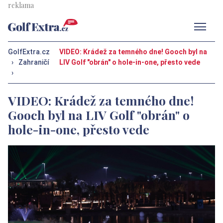
Men
GolfExtra.cz
VIDEO: Krádež za temného dne! Gooch byl na
›
Zahraničí
LIV Golf "obrán" o hole-in-one, přesto vede
›
VIDEO: Krádež za temného dne!
Gooch byl na LIV Golf "obrán" o
hole-in-one, přesto vede