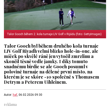
Talor Gooch během 2. kola turnaje LIV Golf v Rijádu (foto: GettyImages)
Talor Gooch byl během druhého kola turnaje
LIV Golf Riyadh velmi blízko hole-in-one, ale
míček po skvělé ráně jen vytočil zmrzlinu a
skončil těsně vedle jamky. I díky tomuto
snadnému birdie se ale Gooch posunul v
polovině turnaje na dělené první místo, na
kterém je se skóre -10 společně s Thomasem
Detrym a Peterem Uihleinem.
Autor:
haf
, 06.02.2026 09:30