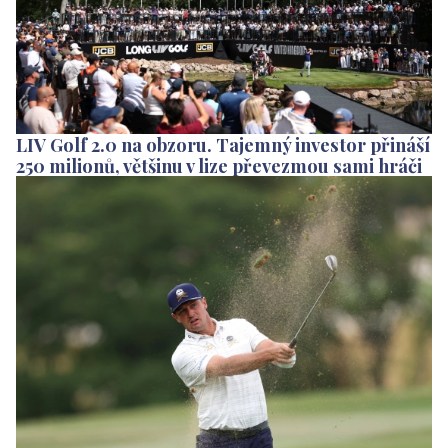
LIV Golf 2.0 na obzoru. Tajemný investor přináší
250 milionů, většinu v lize převezmou sami hráči