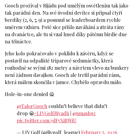
Gooch prožíval v Rijádu pod umělým osvětlením tak jako
tak parádní den. Na své úvodní devítce si připsal čtyři
berdíky (2, 6, 7, 9) a posunul se leaderboardem rychle
směrem vzhůru. Poté sice přišlo zaváhání a ztráta rány
na dvanáctce, ale tu si vzal hned díky pátému birdie dne
na třináctce.
Jeho kolo pokračovalo v poklidu k závěru, když se
postavil na odpaliště tříparové sedmnáctky, která
rozhodně se svými 182 metry a návrtem vlevo za bunkery
není žádnou davajkou. Gooch ale trefil parádní ránu,
která málem skončila v jamce. Chybělo opravdu málo.
Hole-in-one denied 🙅‍
@TalorGooch
couldn’t believe that didn’t
drop 😬
#LIVGolfRiyadh
|
@smashgc
pic.twitter.com/9lFyXiBWiU
— LIV Golf (@livgolf_league)
February 5, 2026