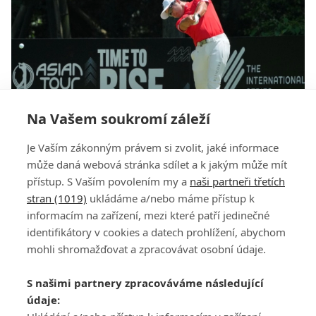
Na Vašem soukromí záleží
Asian Tour hází LIV Golf přes palubu. Vrací se ke
Je Vaším zákonným právem si zvolit, jaké informace
spolupráci s DP World Tour a PGA Tour
může daná webová stránka sdílet a k jakým může mít
přístup. S Vaším povolením my a
naši partneři třetích
stran (1019)
ukládáme a/nebo máme přístup k
informacím na zařízení, mezi které patří jedinečné
identifikátory v cookies a datech prohlížení, abychom
mohli shromažďovat a zpracovávat osobní údaje.
Adresa
S našimi partnery zpracováváme následující
ATV CZ, s.r.o.
údaje:
Olbrachtova 1980/5
Všeobecné obchodní