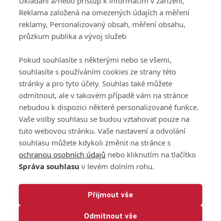
Ukládání a/nebo přístup k informacím v zařízení,
140 00 Praha 4
podmínky služby
Reklama založená na omezených údajích a měření
GolfExtra.cz Premium
reklamy, Personalizovaný obsah, měření obsahu,
Podmínky zpracování
průzkum publika a vývoj služeb
osobních údajů při
užívání platformy
Pokud souhlasíte s některými nebo se všemi,
GolfExtra
souhlasíte s používáním cookies ze strany této
Ceník GolfExtra.cz
stránky a pro tyto účely. Souhlas také můžete
Premium
odmítnout, ale v takovém případě vám na stránce
Doporučené odkazy
nebudou k dispozici některé personalizované funkce.
Vaše volby souhlasu se budou vztahovat pouze na
tuto webovou stránku. Vaše nastavení a odvolání
souhlasu můžete kdykoli změnit na stránce s
Editor
Obchod
ochranou osobních údajů
nebo kliknutím na tlačítko
Honza Fait
Edita Hanušová
Správa souhlasu
v levém dolním rohu.
+420 723 898 969
+420 724 150 784
fait@golfextra.cz
hanusova@relmost.cz
Marketing
Přijmout vše
Pavel Poulíček
Odmítnout vše
+420 602 170 872