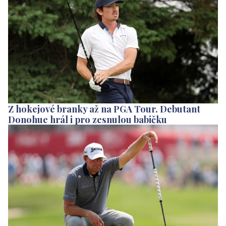
Z hokejové branky až na PGA Tour. Debutant
Donohue hrál i pro zesnulou babičku