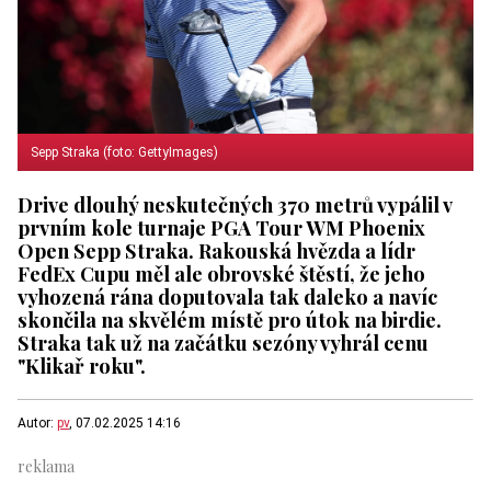
Sepp Straka (foto: GettyImages)
Drive dlouhý neskutečných 370 metrů vypálil v
prvním kole turnaje PGA Tour WM Phoenix
Open Sepp Straka. Rakouská hvězda a lídr
FedEx Cupu měl ale obrovské štěstí, že jeho
vyhozená rána doputovala tak daleko a navíc
skončila na skvělém místě pro útok na birdie.
Straka tak už na začátku sezóny vyhrál cenu
"Klikař roku".
Autor:
pv
, 07.02.2025 14:16