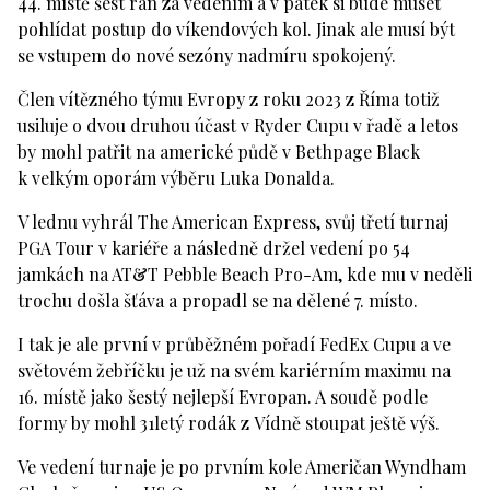
44. místě šest ran za vedením a v pátek si bude muset
pohlídat postup do víkendových kol. Jinak ale musí být
se vstupem do nové sezóny nadmíru spokojený.
Člen vítězného týmu Evropy z roku 2023 z Říma totiž
usiluje o dvou druhou účast v Ryder Cupu v řadě a letos
by mohl patřit na americké půdě v Bethpage Black
k velkým oporám výběru Luka Donalda.
V lednu vyhrál The American Express, svůj třetí turnaj
PGA Tour v kariéře a následně držel vedení po 54
jamkách na AT&T Pebble Beach Pro-Am, kde mu v neděli
trochu došla šťáva a propadl se na dělené 7. místo.
I tak je ale první v průběžném pořadí FedEx Cupu a ve
světovém žebříčku je už na svém kariérním maximu na
16. místě jako šestý nejlepší Evropan. A soudě podle
formy by mohl 31letý rodák z Vídně stoupat ještě výš.
Ve vedení turnaje je po prvním kole Američan Wyndham