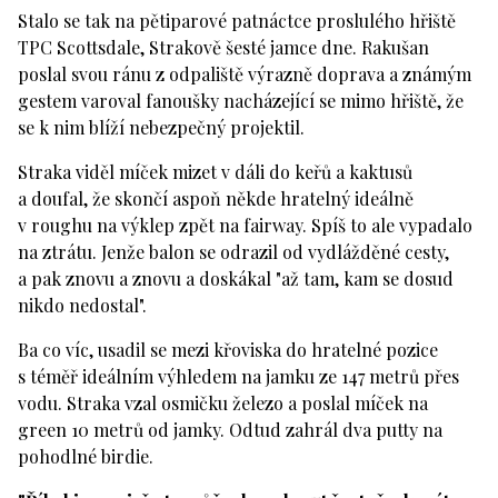
Stalo se tak na pětiparové patnáctce proslulého hřiště
TPC Scottsdale, Strakově šesté jamce dne. Rakušan
poslal svou ránu z odpaliště výrazně doprava a známým
gestem varoval fanoušky nacházející se mimo hřiště, že
se k nim blíží nebezpečný projektil.
Straka viděl míček mizet v dáli do keřů a kaktusů
a doufal, že skončí aspoň někde hratelný ideálně
v roughu na výklep zpět na fairway. Spíš to ale vypadalo
na ztrátu. Jenže balon se odrazil od vydlážděné cesty,
a pak znovu a znovu a doskákal "až tam, kam se dosud
nikdo nedostal".
Ba co víc, usadil se mezi křoviska do hratelné pozice
s téměř ideálním výhledem na jamku ze 147 metrů přes
vodu. Straka vzal osmičku železo a poslal míček na
green 10 metrů od jamky. Odtud zahrál dva putty na
pohodlné birdie.