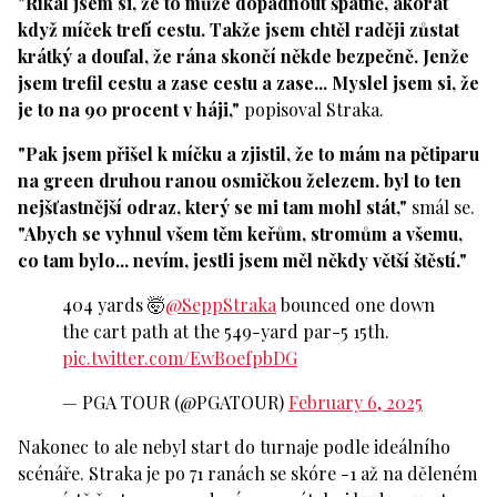
"Říkal jsem si, že to může dopadnout špatně, akorát
když míček trefí cestu. Takže jsem chtěl raději zůstat
krátký a doufal, že rána skončí někde bezpečně. Jenže
jsem trefil cestu a zase cestu a zase... Myslel jsem si, že
je to na 90 procent v háji,"
popisoval Straka.
"Pak jsem přišel k míčku a zjistil, že to mám na pětiparu
na green druhou ranou osmičkou železem. byl to ten
nejšťastnější odraz, který se mi tam mohl stát,"
smál se.
"Abych se vyhnul všem těm keřům, stromům a všemu,
co tam bylo... nevím, jestli jsem měl někdy větší štěstí."
404 yards 🤯
@SeppStraka
bounced one down
the cart path at the 549-yard par-5 15th.
pic.twitter.com/EwB0efpbDG
— PGA TOUR (@PGATOUR)
February 6, 2025
Nakonec to ale nebyl start do turnaje podle ideálního
scénáře. Straka je po 71 ranách se skóre -1 až na děleném