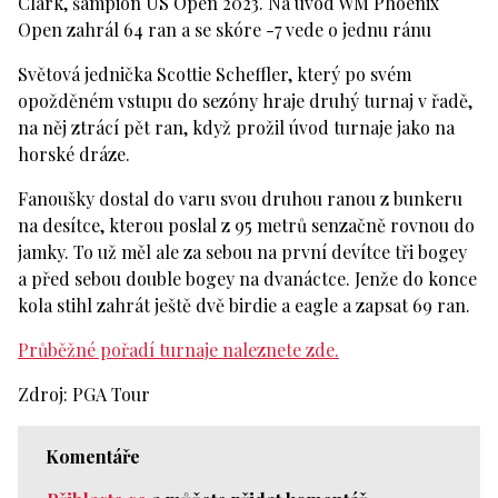
Clark, šampion US Open 2023. Na úvod WM Phoenix
Open zahrál 64 ran a se skóre -7 vede o jednu ránu
Světová jednička Scottie Scheffler, který po svém
opožděném vstupu do sezóny hraje druhý turnaj v řadě,
na něj ztrácí pět ran, když prožil úvod turnaje jako na
horské dráze.
Fanoušky dostal do varu svou druhou ranou z bunkeru
na desítce, kterou poslal z 95 metrů senzačně rovnou do
jamky. To už měl ale za sebou na první devítce tři bogey
a před sebou double bogey na dvanáctce. Jenže do konce
kola stihl zahrát ještě dvě birdie a eagle a zapsat 69 ran.
Průběžné pořadí turnaje naleznete zde.
Zdroj: PGA Tour
Komentáře