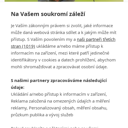
Na Vašem soukromí záleží
Sundal si boty a z greenu odešel bos. Jak Lucas
Je Vaším zákonným právem si zvolit, jaké informace
Glover své jednání vysvětlil?
může daná webová stránka sdílet a k jakým může mít
přístup. S Vaším povolením my a
naši partneři třetích
stran (1019)
ukládáme a/nebo máme přístup k
informacím na zařízení, mezi které patří jedinečné
identifikátory v cookies a datech prohlížení, abychom
mohli shromažďovat a zpracovávat osobní údaje.
Adresa
S našimi partnery zpracováváme následující
ATV CZ, s.r.o.
údaje:
Olbrachtova 1980/5
Všeobecné obchodní
Ukládání a/nebo přístup k informacím v zařízení,
140 00 Praha 4
podmínky služby
Reklama založená na omezených údajích a měření
GolfExtra.cz Premium
reklamy, Personalizovaný obsah, měření obsahu,
Podmínky zpracování
průzkum publika a vývoj služeb
osobních údajů při
užívání platformy