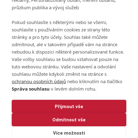
reklamy, Personalizovaný obsah, měření obsahu,
Podmínky zpracování
průzkum publika a vývoj služeb
osobních údajů při
užívání platformy
Pokud souhlasíte s některými nebo se všemi,
GolfExtra
souhlasíte s používáním cookies ze strany této
Ceník GolfExtra.cz
stránky a pro tyto účely. Souhlas také můžete
Premium
odmítnout, ale v takovém případě vám na stránce
Doporučené odkazy
nebudou k dispozici některé personalizované funkce.
Vaše volby souhlasu se budou vztahovat pouze na
tuto webovou stránku. Vaše nastavení a odvolání
souhlasu můžete kdykoli změnit na stránce s
Editor
Obchod
ochranou osobních údajů
nebo kliknutím na tlačítko
Honza Fait
Edita Hanušová
Správa souhlasu
v levém dolním rohu.
+420 723 898 969
+420 724 150 784
fait@golfextra.cz
hanusova@relmost.cz
Marketing
Přijmout vše
Pavel Poulíček
Odmítnout vše
+420 602 170 872
poulicek@relmost.cz
Více možností