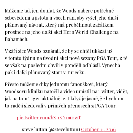
Můžeme tak jen doufat, že Woods nabere potřebné
sebevědomí a jistotu u všech ran, aby vyšel jeho další
plánovaný návrat, který má proběhnout začátkem
prosince na jeho další akci Hero World Challenge na
Bahamách.
V září sice Woods oznámil, že by se chtěl ukázat už
v tomto týdnu na úvodní akci nové sezony PGA Tour, z té
se však na poslední chvíli v pondělí odhlásil. Vynechá
pak i další plánovaný start v Turecku.
Přesto můžeme díky jednomu fanouškovi, který
Woodsovu kliniku natočil a videa umístil na Twitter, vidět,
jak na tom Tiger aktuálně je. I když je jasné, že bychom
to raději sledovali v přímých přenosech z PGA Tour.
pic.twitter.com/bXpKNmu1wT
— steve lutton (@stevelutton)
October 11, 2016