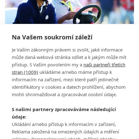
Na Vašem soukromí záleží
Tiger měl pocit, že jeho hra není dobrá, tvrdí
Je Vaším zákonným právem si zvolit, jaké informace
Woodsův přítel
může daná webová stránka sdílet a k jakým může mít
přístup. S Vaším povolením my a
naši partneři třetích
stran (1009)
ukládáme a/nebo máme přístup k
informacím na zařízení, mezi které patří jedinečné
identifikátory v cookies a datech prohlížení, abychom
mohli shromažďovat a zpracovávat osobní údaje.
Adresa
S našimi partnery zpracováváme následující
ATV CZ, s.r.o.
údaje:
Olbrachtova 1980/5
Všeobecné obchodní
Ukládání a/nebo přístup k informacím v zařízení,
140 00 Praha 4
podmínky služby
Reklama založená na omezených údajích a měření
GolfExtra.cz Premium