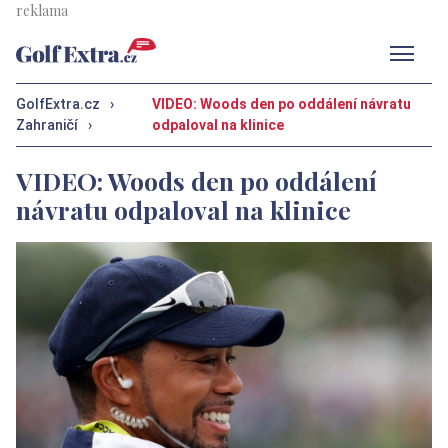
Men
GolfExtra.cz
›
VIDEO: Woods den po oddálení návratu
Zahraničí
›
odpaloval na klinice
VIDEO: Woods den po oddálení
návratu odpaloval na klinice