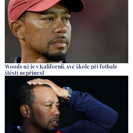
Woods už je v Kalifornii, své škole při fotbale
štěstí nepřinesl