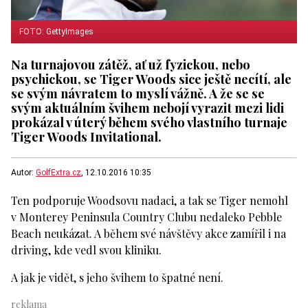
FOTO: GettyImages
Na turnajovou zátěž, ať už fyzickou, nebo
psychickou, se Tiger Woods sice ještě necítí, ale
se svým návratem to myslí vážně. A že se se
svým aktuálním švihem nebojí vyrazit mezi lidi
prokázal v úterý během svého vlastního turnaje
Tiger Woods Invitational.
Autor:
GolfExtra.cz
, 12.10.2016 10:35
Ten podporuje Woodsovu nadaci, a tak se Tiger nemohl
v Monterey Peninsula Country Clubu nedaleko Pebble
Beach neukázat. A během své návštěvy akce zamířil i na
driving, kde vedl svou kliniku.
A jak je vidět, s jeho švihem to špatné není.