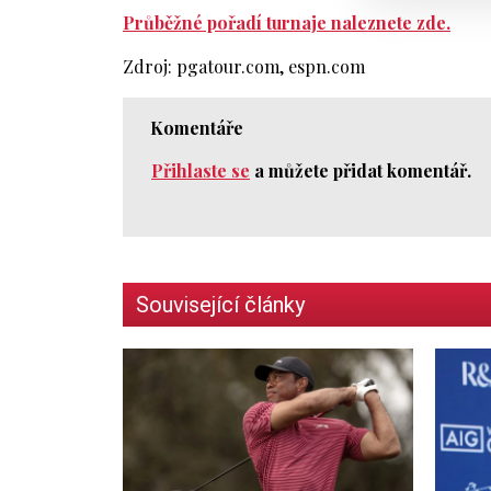
Průběžné pořadí turnaje naleznete zde.
Zdroj: pgatour.com, espn.com
Komentáře
Přihlaste se
a můžete přidat komentář.
Související články