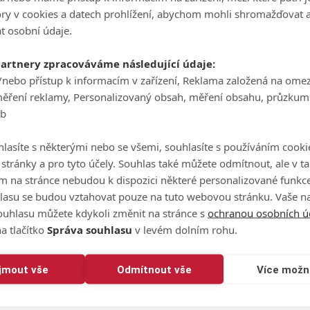
ů na PGA Tour, úplně se tak necítí. I vzhledem k tomu, co už m
tory v cookies a datech prohlížení, abychom mohli shromažďovat 
t osobní údaje.
ě jsem cestoval. Odehrál jsem hodně golfu na mnoha místec
partnery zpracováváme následující údaje:
 dostat až sem. Jestli bych si přál, abych tu byl dřív? Ano. 
/nebo přístup k informacím v zařízení, Reklama založená na ome
em své cesty prožil? To ne,"
vyznal se 36letý Američan.
měření reklamy, Personalizovaný obsah, měření obsahu, průzkum
eb
ějaká nováčkovská tréma znát ani trochu. Kolo zahájil ne jed
l sice i dvě bogey, ale také další čtyři birdie a jeden eagle. Se
lasíte s některými nebo se všemi, souhlasíte s používáním cooki
o stránky a pro tyto účely. Souhlas také můžete odmítnout, ale v 
at do první stovky světového žebříčku. Zatím byl nejvýš na 12
m na stránce nebudou k dispozici některé personalizované funkce
lasu se budou vztahovat pouze na tuto webovou stránku. Vaše na
ouhlasu můžete kdykoli změnit na stránce s
ochranou osobních ú
vých turnajových vítězství řadí i start na KLM Open v roce 20
a tlačítko
Správa souhlasu
v levém dolním rohu.
Watsona.
ur a hráli jsme spolu v neděli ve flightu. Bylo to to nejlepš
ijmout vše
Odmítnout vše
Více možn
adil Peterson. Teď jako nováček, kterým se úplně necítí a ani
 Tour.