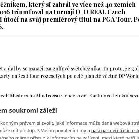
ěžníkem, který si zahrál ve více než 40 zemích
2016 triumfoval na turnaji D+D REAL Czech
 útočí na svůj premiérový titul na PGA Tour. P
6.
t a dal by se označit za golfové světoběžníka. To proto, že golf
karty na šesti tour rozesetých po celé planetě včetně DP Worl
 Czech Masters na Albatrossu v roce 2016. Kartu pro letošní sez
ur, a tak si mohl vychutnávat svůj první start sezony na Havaj
m soukromí záleží
turnajem vyrazil na severní pobřeží ostrova Oahu, užíval si slu
ákonným právem si zvolit, jaké informace může daná webová strá
ávil jsem tam dvě hodiny, procházel se naboso v písku a byl
může mít přístup. S Vaším povolením my a
naši partneři třetích s
Peterson.
/nebo máme přístup k informacím na zařízení, mezi které patří 