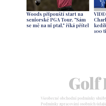
Woods připouští start na
VIDE
seniorské PGA Tour. "Sám
Charl
se mě na ni ptal," říká přítel
kedí
100 t
Všeobecné obchodní podmínky služb
Podmínky zpracování osobních údajů 