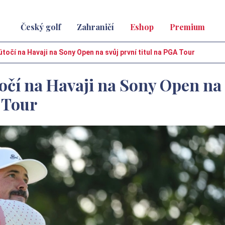
Český golf
Zahraničí
Eshop
Premium
točí na Havaji na Sony Open na svůj první titul na PGA Tour
očí na Havaji na Sony Open na
A Tour