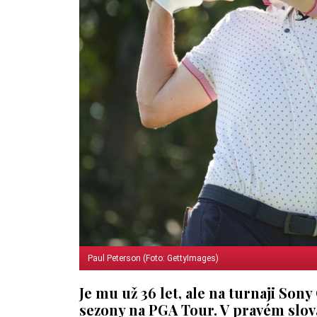
Paul Peterson (Foto: GettyImages)
Je mu už 36 let, ale na turnaji Son
sezony na PGA Tour. V pravém slov