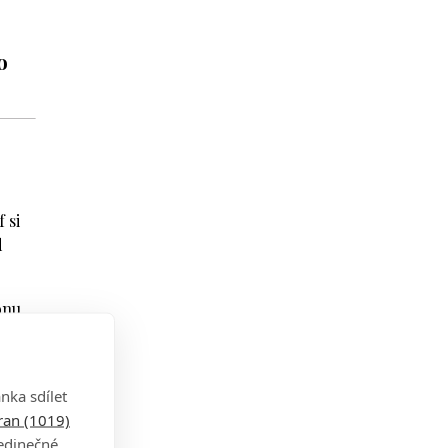
o
 si
d
onu
i.
nce,
nka sdílet
 jsem
tran (1019)
jedinečné