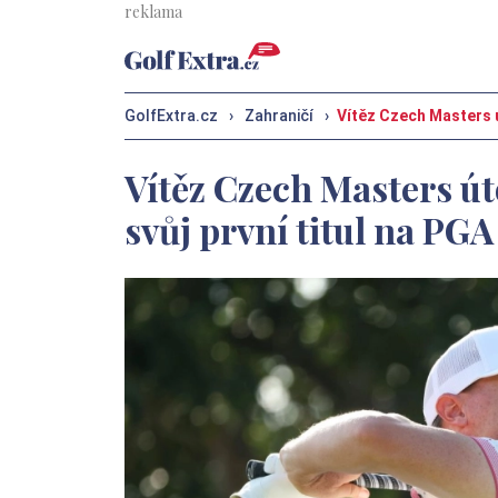
GolfExtra.cz
›
Zahraničí
›
Vítěz Czech Masters ú
Vítěz Czech Masters út
svůj první titul na PG