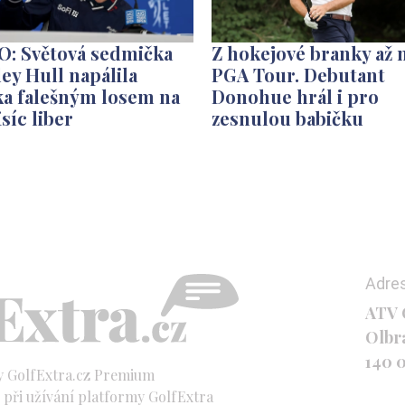
O: Světová sedmička
Z hokejové branky až 
ey Hull napálila
PGA Tour. Debutant
ka falešným losem na
Donohue hrál i pro
isíc liber
zesnulou babičku
Adre
ATV C
Olbr
140 
y GolfExtra.cz Premium
při užívání platformy GolfExtra