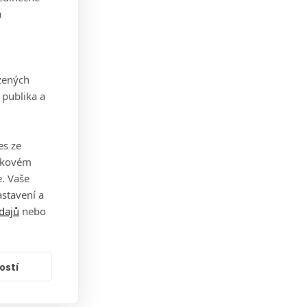
á za
a
h
Ale
zených
 publika a
ničce
es ze
takovém
0.
. Vaše
stavení a
dajů
nebo
15,
í, co
ostí
 tak