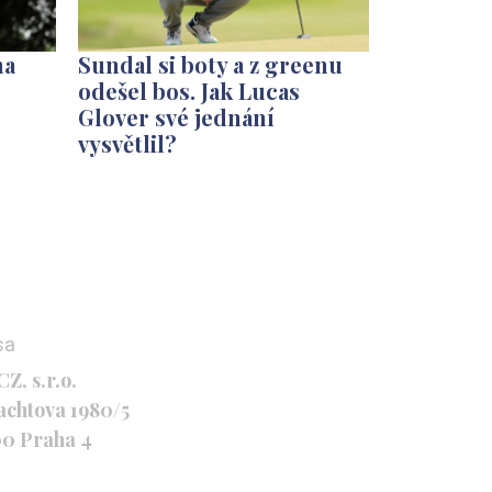
na
Sundal si boty a z greenu
odešel bos. Jak Lucas
Glover své jednání
vysvětlil?
sa
Z, s.r.o.
achtova 1980/5
00 Praha 4