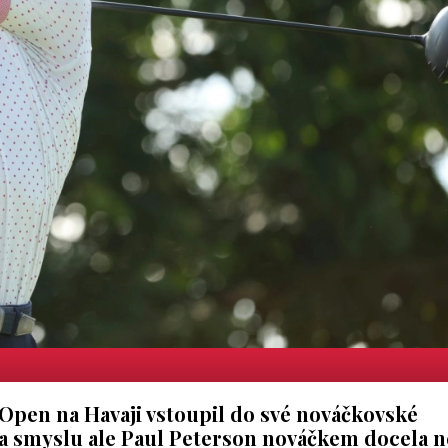
y Open na Havaji vstoupil do své nováčkovské
a smyslu ale Paul Peterson nováčkem docela n