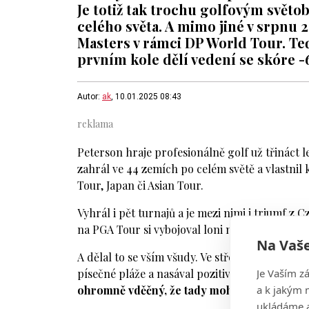
Je totiž tak trochu golfovým světob
celého světa. A mimo jiné v srpnu 
Masters v rámci DP World Tour. Teď
prvním kole dělí vedení se skóre -
Autor:
ak
, 10.01.2025 08:43
Peterson hraje profesionálně golf už třináct le
zahrál ve 44 zemích po celém světě a vlastnil 
Tour, Japan či Asian Tour.
Vyhrál i pět turnajů a je mezi nimi i triumf z
na PGA Tour si vybojoval loni na Korn Ferry To
Na Vaše
A dělal to se vším všudy. Ve středu ráno před 
Je Vaším z
písečné pláže a nasával pozitivní energii.
"Str
a k jakým 
ohromně vděčný, že tady mohu být,"
přiznal 
ukládáme a