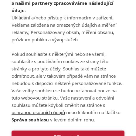
S našimi partnery zpracováváme následující
ATV CZ, s.r.o.
údaje:
Olbrachtova 1980/5
Všeobecné obchodní
Ukládání a/nebo přístup k informacím v zařízení,
140 00 Praha 4
podmínky služby
Reklama založená na omezených údajích a měření
GolfExtra.cz Premium
reklamy, Personalizovaný obsah, měření obsahu,
Podmínky zpracování
průzkum publika a vývoj služeb
osobních údajů při
užívání platformy
Pokud souhlasíte s některými nebo se všemi,
GolfExtra
souhlasíte s používáním cookies ze strany této
Ceník GolfExtra.cz
stránky a pro tyto účely. Souhlas také můžete
Premium
odmítnout, ale v takovém případě vám na stránce
Doporučené odkazy
nebudou k dispozici některé personalizované funkce.
Vaše volby souhlasu se budou vztahovat pouze na
tuto webovou stránku. Vaše nastavení a odvolání
souhlasu můžete kdykoli změnit na stránce s
Editor
Obchod
ochranou osobních údajů
nebo kliknutím na tlačítko
Honza Fait
Edita Hanušová
Správa souhlasu
v levém dolním rohu.
+420 723 898 969
+420 724 150 784
fait@golfextra.cz
hanusova@relmost.cz
Marketing