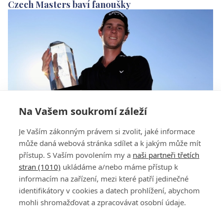
Czech Masters baví fanoušky
Na Vašem soukromí záleží
Czech Masters bude mít svého obhájce, účast
Je Vaším zákonným právem si zvolit, jaké informace
potvrdil Pieters
může daná webová stránka sdílet a k jakým může mít
přístup. S Vaším povolením my a
naši partneři třetích
stran (1010)
ukládáme a/nebo máme přístup k
informacím na zařízení, mezi které patří jedinečné
identifikátory v cookies a datech prohlížení, abychom
mohli shromažďovat a zpracovávat osobní údaje.
Adresa