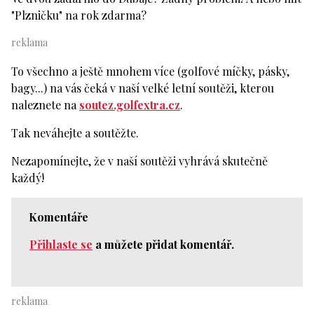
"Plzničku" na rok zdarma?
To všechno a ještě mnohem více (golfové míčky, pásky,
bagy...) na vás čeká v naší velké letní soutěži, kterou
naleznete na
soutez.golfextra.cz
.
Tak neváhejte a soutěžte.
Nezapomínejte, že v naší soutěži vyhrává skutečně
každý!
Komentáře
Přihlaste se
a můžete přidat komentář.