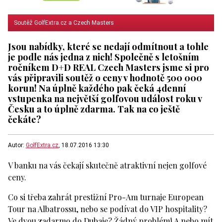
Soutěž GolfExtra.cz a Czech Masters
Jsou nabídky, které se nedají odmítnout a tohle
je podle nás jedna z nich! Společně s letošním
ročníkem D+D REAL Czech Masters jsme si pro
vás připravili soutěž o ceny v hodnotě 500 000
korun! Na úplně každého pak čeká 4denní
vstupenka na největší golfovou událost roku v
Česku a to úplně zdarma. Tak na co ještě
čekáte?
Autor:
GolfExtra.cz
, 18.07.2016 13:30
V banku na vás čekají skutečně atraktivní nejen golfové
ceny.
Co si třeba zahrát prestižní Pro-Am turnaje European
Tour na Albatrossu, nebo se podívat do VIP hospitality?
Ve dvou zadarmo do Dubaje? Žádný problém! A nebo mít