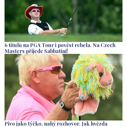
6 titulů na PGA Tour i pověst rebela. Na Czech
Masters přijede Sabbatini!
Pivo jako týčko, nahý rozhovor. Jak hvězda