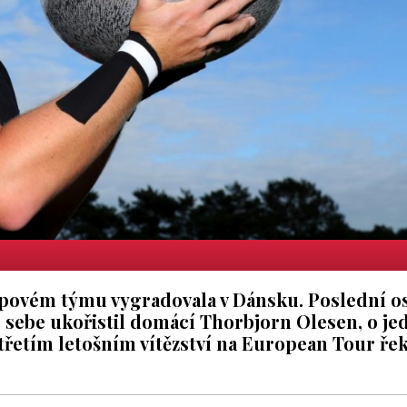
upovém týmu vygradovala v Dánsku. Poslední 
o sebe ukořistil domácí Thorbjorn Olesen, o je
 třetím letošním vítězství na European Tour řek