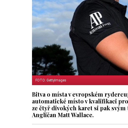
FOTO: GettyImages
Bitva o místa v evropském ryderc
automatické místo v kvalifikaci pr
ze čtyř divokých karet si pak svým
Angličan Matt Wallace.