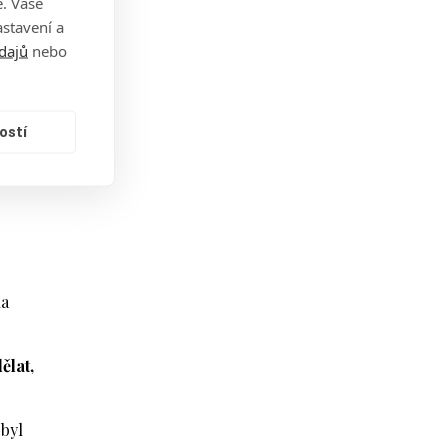
. Vaše
stavení a
dajů
nebo
ostí
na
ělat,
 byl