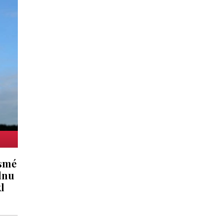
osmé
dnu
l