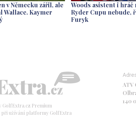
n v Německu zářil, ale
Woods asistent i hráč 
l Wallace. Kaymer
Ryder Cupu nebude, ř
ý
Furyk
Adre
ATV C
Olbr
140 
y GolfExtra.cz Premium
při užívání platformy GolfExtra