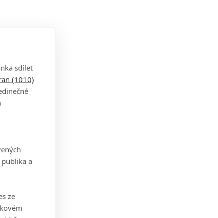
nka sdílet
tran (1010)
jedinečné
a
zených
 publika a
es ze
takovém