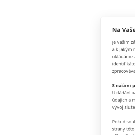
Na Vaše
Je Vaším z
a k jakým 
ukládáme a
identifiká
zpracováva
S našimi 
Ukládání a
údajích a 
vývoj služ
Pokud souh
strany tét