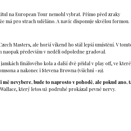
ý titul na European Tour nemohl vybrat. Přímo před zraky
že má pro strach uděláno. A navíc disponuje skvělou formou.
ech Masters, ale horší víkend ho stál lepší umístění. V tomt
on naopak především v neděli odpoledne gradoval.
 jamkách finálového kola a další dvě přidal v play off, ve kter
msona a nakonec i Stevena Browna (všichni -19).
i mě nevybere, bude to naprosto v pohodě, ale pokud ano, t
 Wallace, který letos už podruhé prokázal pevné nervy.