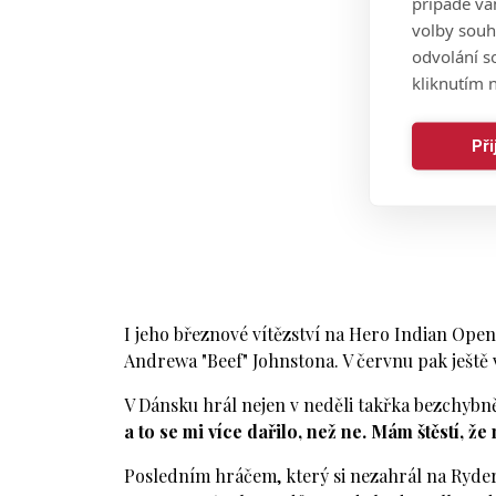
případě vá
volby souh
odvolání s
kliknutím n
Př
I jeho březnové vítězství na Hero Indian Open 
Andrewa "Beef" Johnstona. V červnu pak ješt
V Dánsku hrál nejen v neděli takřka bezchybn
a to se mi více dařilo, než ne. Mám štěstí, že
Posledním hráčem, který si nezahrál na Ryder