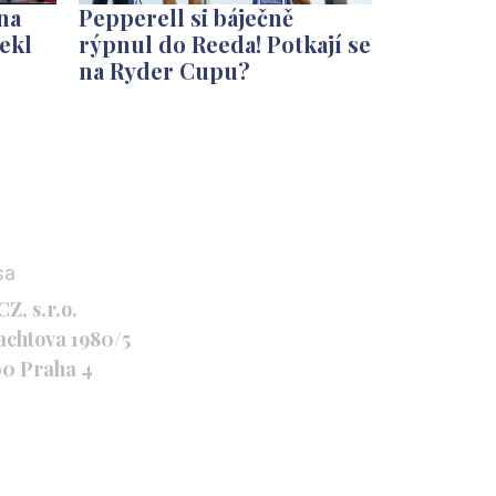
na
Pepperell si báječně
ekl
rýpnul do Reeda! Potkají se
na Ryder Cupu?
sa
Z, s.r.o.
achtova 1980/5
00 Praha 4