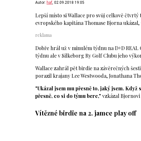
Autor:
haf
, 02.09.2018 19:05
Lepší místo si Wallace pro svůj celkově čtvrt
evropského kapitána Thomase Bjorna ukázal, 
Dobře hrál už v minulém týdnu na D+D REAL Cz
týdnu ale v Silkeborg Ry Golf Clubu jeho výk
Wallace zahrál pět birdie na závěrečných šesti
porazil krajany Lee Westwooda, Jonathana Tho
"Ukázal jsem mu přesně to, jaký jsem. Když s
přesně, co si do týmu bere,"
vzkázal Bjornovi
Vítězné birdie na 2. jamce play off