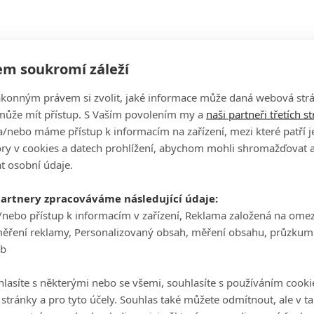
m soukromí záleží
ákonným právem si zvolit, jaké informace může daná webová strá
může mít přístup. S Vaším povolením my a
naši partneři třetích s
/nebo máme přístup k informacím na zařízení, mezi které patří 
tory v cookies a datech prohlížení, abychom mohli shromažďovat 
t osobní údaje.
partnery zpracováváme následující údaje:
/nebo přístup k informacím v zařízení, Reklama založená na ome
měření reklamy, Personalizovaný obsah, měření obsahu, průzkum
eb
lasíte s některými nebo se všemi, souhlasíte s používáním cooki
o stránky a pro tyto účely. Souhlas také můžete odmítnout, ale v 