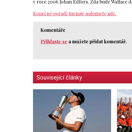
v roce 2006 Johan Edfors. Zda bude Wallace d
Konečné pořadí turnaje naleznete zde.
Komentáře
Přihlaste se
a můžete přidat komentář.
Související články