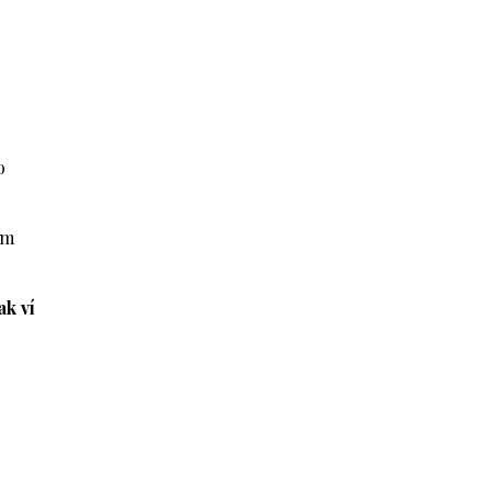
o
ém
ak ví