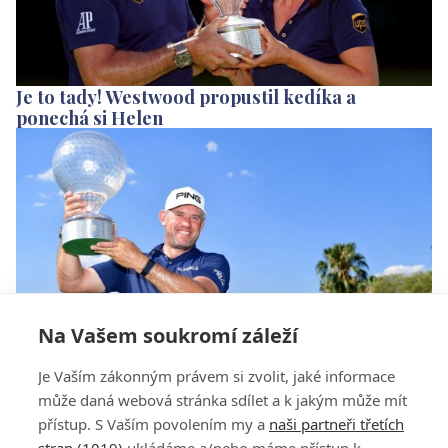
Je to tady! Westwood propustil kedíka a
ponechá si Helen
Na Vašem soukromí záleží
Westwood se stal na European Tour hráčem
Je Vaším zákonným právem si zvolit, jaké informace
listopadu
může daná webová stránka sdílet a k jakým může mít
přístup. S Vaším povolením my a
naši partneři třetích