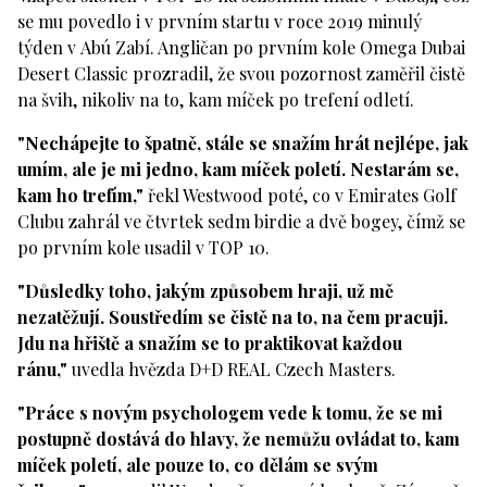
se mu povedlo i v prvním startu v roce 2019 minulý
týden v Abú Zabí. Angličan po prvním kole Omega Dubai
Desert Classic prozradil, že svou pozornost zaměřil čistě
na švih, nikoliv na to, kam míček po trefení odletí.
"Nechápejte to špatně, stále se snažím hrát nejlépe, jak
umím, ale je mi jedno, kam míček poletí. Nestarám se,
kam ho trefím,"
řekl Westwood poté, co v Emirates Golf
Clubu zahrál ve čtvrtek sedm birdie a dvě bogey, čímž se
po prvním kole usadil v TOP 10.
"Důsledky toho, jakým způsobem hraji, už mě
nezatěžují. Soustředím se čistě na to, na čem pracuji.
Jdu na hřiště a snažím se to praktikovat každou
ránu,"
uvedla hvězda D+D REAL Czech Masters.
"Práce s novým psychologem vede k tomu, že se mi
postupně dostává do hlavy, že nemůžu ovládat to, kam
míček poletí, ale pouze to, co dělám se svým