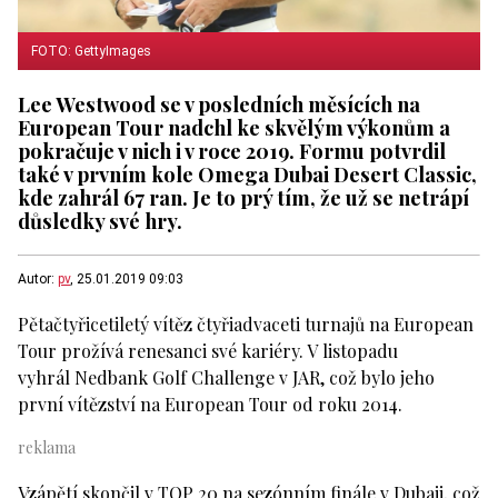
FOTO: GettyImages
Lee Westwood se v posledních měsících na
European Tour nadchl ke skvělým výkonům a
pokračuje v nich i v roce 2019. Formu potvrdil
také v prvním kole Omega Dubai Desert Classic,
kde zahrál 67 ran. Je to prý tím, že už se netrápí
důsledky své hry.
Autor:
pv
, 25.01.2019 09:03
Pětačtyřicetiletý vítěz čtyřiadvaceti turnajů na European
Tour prožívá renesanci své kariéry. V listopadu
vyhrál Nedbank Golf Challenge v JAR, což bylo jeho
první vítězství na European Tour od roku 2014.
Vzápětí skončil v TOP 20 na sezónním finále v Dubaji, což