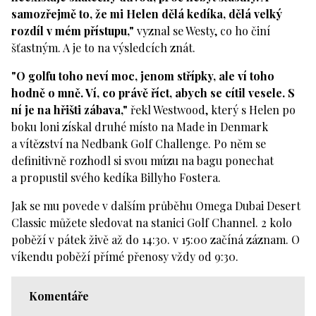
samozřejmě to, že mi Helen dělá kedíka, dělá velký
rozdíl v mém přístupu,"
vyznal se Westy, co ho činí
šťastným. A je to na výsledcích znát.
"O golfu toho neví moc, jenom střípky, ale ví toho
hodně o mně. Ví, co právě říct, abych se cítil vesele. S
ní je na hřišti zábava,"
řekl Westwood, který s Helen po
boku loni získal druhé místo na Made in Denmark
a vítězství na Nedbank Golf Challenge. Po něm se
definitivně rozhodl si svou múzu na bagu ponechat
a propustil svého kedíka Billyho Fostera.
Jak se mu povede v dalším průběhu Omega Dubai Desert
Classic můžete sledovat na stanici Golf Channel. 2 kolo
poběží v pátek živě až do 14:30. v 15:00 začíná záznam. O
víkendu poběží přímé přenosy vždy od 9:30.
Komentáře