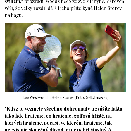
švihem,"
prozradil Woods něco ze své kuchyně. Zároveň
věří, že velký rozdíl dělá i jeho přítelkyně Helen Storey
na bagu.
Lee Westwood a Helen Storey (Foto: GettyImages)
"Když to vezmete všechno dohromady a zvážíte fakta,
jako kde hrajeme, co hrajeme, golfová hřiště, na
kterých hrajeme, počasí, ve kterém hrajeme, tak
neexistuje skutečný důvod, proč nebýt šťastný. A