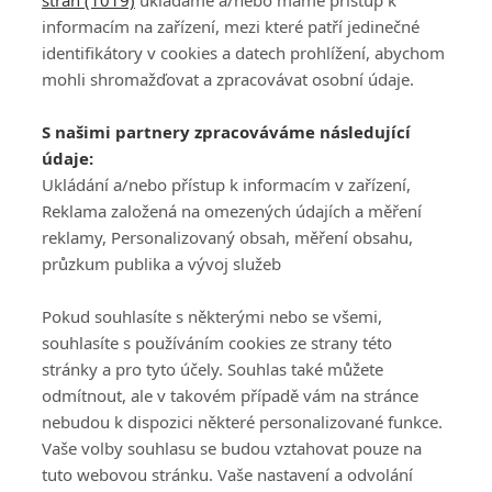
stran (1019)
ukládáme a/nebo máme přístup k
informacím na zařízení, mezi které patří jedinečné
identifikátory v cookies a datech prohlížení, abychom
mohli shromažďovat a zpracovávat osobní údaje.
Adresa
S našimi partnery zpracováváme následující
ATV CZ, s.r.o.
údaje:
Olbrachtova 1980/5
Všeobecné obchodní
Ukládání a/nebo přístup k informacím v zařízení,
140 00 Praha 4
podmínky služby
Reklama založená na omezených údajích a měření
GolfExtra.cz Premium
reklamy, Personalizovaný obsah, měření obsahu,
Podmínky zpracování
průzkum publika a vývoj služeb
osobních údajů při
užívání platformy
Pokud souhlasíte s některými nebo se všemi,
GolfExtra
souhlasíte s používáním cookies ze strany této
Ceník GolfExtra.cz
stránky a pro tyto účely. Souhlas také můžete
Premium
odmítnout, ale v takovém případě vám na stránce
Doporučené odkazy
nebudou k dispozici některé personalizované funkce.
Vaše volby souhlasu se budou vztahovat pouze na
tuto webovou stránku. Vaše nastavení a odvolání