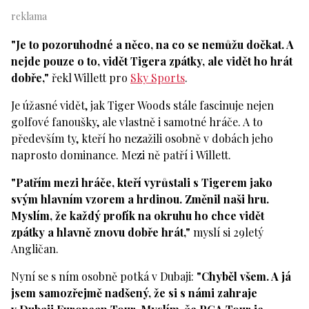
"Je to pozoruhodné a něco, na co se nemůžu dočkat. A
nejde pouze o to, vidět Tigera zpátky, ale vidět ho hrát
dobře,"
řekl Willett pro
Sky Sports
.
Je úžasné vidět, jak Tiger Woods stále fascinuje nejen
golfové fanoušky, ale vlastně i samotné hráče. A to
především ty, kteří ho nezažili osobně v dobách jeho
naprosto dominance. Mezi ně patří i Willett.
"Patřím mezi hráče, kteří vyrůstali s Tigerem jako
svým hlavním vzorem a hrdinou. Změnil naši hru.
Myslím, že každý profík na okruhu ho chce vidět
zpátky a hlavně znovu dobře hrát,"
myslí si 29letý
Angličan.
Nyní se s ním osobně potká v Dubaji:
"Chyběl všem. A já
jsem samozřejmě nadšený, že si s námi zahraje