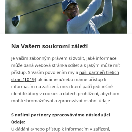
Na Vašem soukromí záleží
Woods neprošel cutem, v Torrey Pines vede
Je Vaším zákonným právem si zvolit, jaké informace
Rose, Čejka propadl
může daná webová stránka sdílet a k jakým může mít
přístup. S Vaším povolením my a
naši partneři třetích
stran (1019)
ukládáme a/nebo máme přístup k
informacím na zařízení, mezi které patří jedinečné
identifikátory v cookies a datech prohlížení, abychom
mohli shromažďovat a zpracovávat osobní údaje.
Adresa
S našimi partnery zpracováváme následující
ATV CZ, s.r.o.
údaje:
Olbrachtova 1980/5
Všeobecné obchodní
Ukládání a/nebo přístup k informacím v zařízení,
140 00 Praha 4
podmínky služby