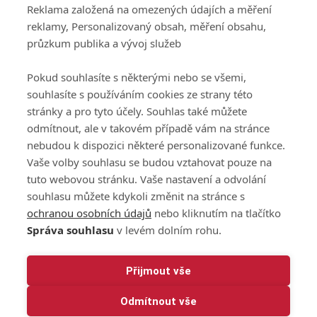
Reklama založená na omezených údajích a měření
GolfExtra.cz Premium
reklamy, Personalizovaný obsah, měření obsahu,
Podmínky zpracování
průzkum publika a vývoj služeb
osobních údajů při
užívání platformy
Pokud souhlasíte s některými nebo se všemi,
GolfExtra
souhlasíte s používáním cookies ze strany této
Ceník GolfExtra.cz
stránky a pro tyto účely. Souhlas také můžete
Premium
odmítnout, ale v takovém případě vám na stránce
Doporučené odkazy
nebudou k dispozici některé personalizované funkce.
Vaše volby souhlasu se budou vztahovat pouze na
tuto webovou stránku. Vaše nastavení a odvolání
souhlasu můžete kdykoli změnit na stránce s
Editor
Obchod
ochranou osobních údajů
nebo kliknutím na tlačítko
Honza Fait
Edita Hanušová
Správa souhlasu
v levém dolním rohu.
+420 723 898 969
+420 724 150 784
fait@golfextra.cz
hanusova@relmost.cz
Marketing
Přijmout vše
Pavel Poulíček
Odmítnout vše
+420 602 170 872