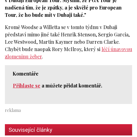
v Dubaji European Tour. Myslím, že PGA Tour je
nadšená tím, že je zpátky, a je skvělé pro European
Tour, že ho bude mít v Dubaji také."
Kromě Woodse a Willetta se v tomto týdnu v Dubaji
představí mimo jiné také Henrik Stenson, Sergio Garcia,
Lee Westwood, Martin Kaymer nebo Darren Clarke.
Chybět bude naopak Rory McIlroy, který si
léčí únavovou
zlomeninu žeber
.
Komentáře
Přihlaste se
a můžete přidat komentář.
Související články