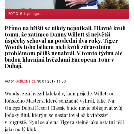
FOTO: GettyImages
Přímo na hřišti se nikdy nepotkali. Hlavně kvůli
tomu, že zatímco Danny Willett si největší
úspěchy schoval na poslední dva roky, Tiger
Woods toho během nich kvůli zdravotním
problémům příliš nenahrál. V tomto týdnu ale
budou hlavními hvězdami European Tour v
Dubaji.
Autor:
GolfExtra.cz
, 30.01.2017 11:50
Woods je za hvězd kdekoliv, kam přijede. Willett od
loňského Masters, které senzačně vyhrál, také. Na
Omega Dubai Desert Classic bude navíc obhajovat svůj
loňský titul, kterým se nastartoval až k vítězství
v Augustě. Nyní se ale na Tigera stejně jako ostatní těší
jako malý kluk.