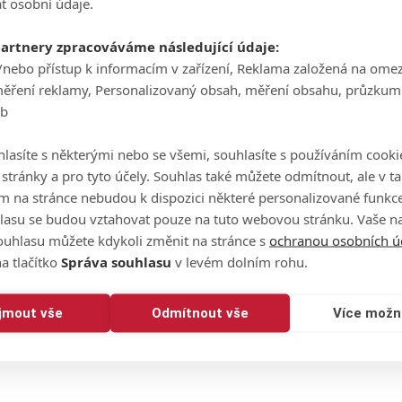
t osobní údaje.
partnery zpracováváme následující údaje:
/nebo přístup k informacím v zařízení, Reklama založená na ome
měření reklamy, Personalizovaný obsah, měření obsahu, průzkum
eb
lasíte s některými nebo se všemi, souhlasíte s používáním cooki
o stránky a pro tyto účely. Souhlas také můžete odmítnout, ale v 
m na stránce nebudou k dispozici některé personalizované funkce
lasu se budou vztahovat pouze na tuto webovou stránku. Vaše na
ouhlasu můžete kdykoli změnit na stránce s
ochranou osobních ú
a tlačítko
Správa souhlasu
v levém dolním rohu.
ijmout vše
Odmítnout vše
Více možn