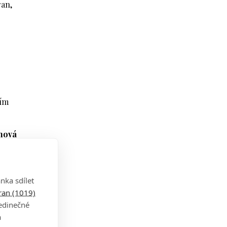
ran,
tím
 nová
nka sdílet
o dvě
tran (1019)
jedinečné
a