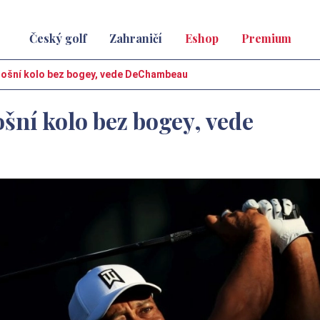
Český golf
Zahraničí
Eshop
Premium
etošní kolo bez bogey, vede DeChambeau
ošní kolo bez bogey, vede