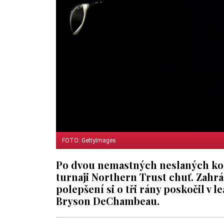
FOTO: GettyImages
Po dvou nemastných neslaných kol
turnaji Northern Trust chuť. Zahrá
polepšení si o tři rány poskočil v 
Bryson DeChambeau.