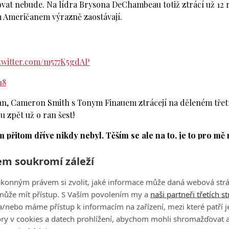
jovat nebude. Na lídra Brysona DeChambeau totiž ztrácí už 12 
ím Američanem výrazně zaostávají.
.twitter.com/m577K5gdAP
18
an, Cameron Smith s Tonym Finauem ztrácejí na děleném tře
u zpět už o ran šest!
přitom dříve nikdy nebyl. Těším se ale na to, je to pro mě
, který usiluje o svůj třetí titul na PGA Tour v kariéře, když
m soukromí záleží
m finále nevznikla pouze jeho skvělou hrou, ale i sobotním
ákonným právem si zvolit, jaké informace může daná webová strá
 si totiž pohoršil o ránu (-9, T7) a Jamie Lovemark dokonce 
může mít přístup. S Vaším povolením my a
naši partneři třetích s
ovi, který zahrál za mínus jedna a je s Billym Horschelem
/nebo máme přístup k informacím na zařízení, mezi které patří 
tory v cookies a datech prohlížení, abychom mohli shromažďovat 