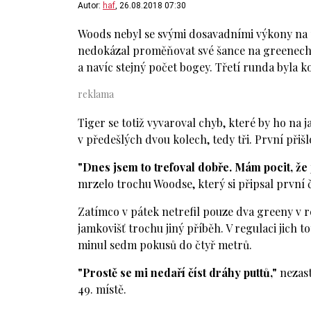
Autor:
haf
, 26.08.2018 07:30
Woods nebyl se svými dosavadními výkony na 
nedokázal proměňovat své šance na greenech. 
a navíc stejný počet bogey. Třetí runda byla k
Tiger se totiž vyvaroval chyb, které by ho na j
v předešlých dvou kolech, tedy tři. První přišl
"Dnes jsem to trefoval dobře. Mám pocit, že 
mrzelo trochu Woodse, který si připsal první č
Zatímco v pátek netrefil pouze dva greeny v re
jamkovišť trochu jiný příběh. V regulaci jich toti
minul sedm pokusů do čtyř metrů.
"Prostě se mi nedaří číst dráhy puttů,"
nezast
49. místě.