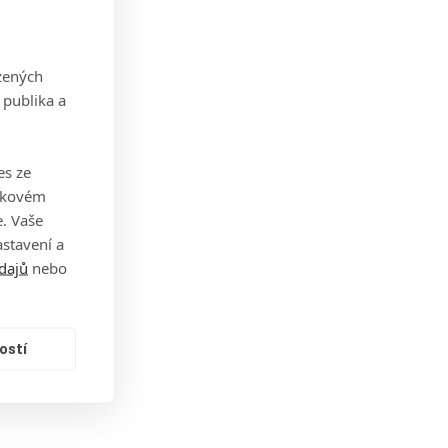
zených
 publika a
es ze
takovém
. Vaše
stavení a
dajů
nebo
ostí