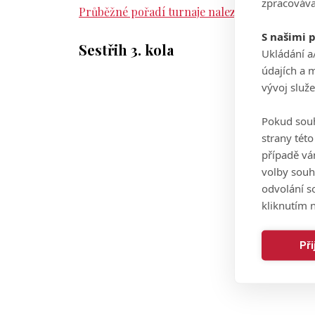
zpracováva
Průběžné pořadí turnaje naleznete zde.
S našimi 
Sestřih 3. kola
Ukládání a
údajích a 
vývoj služ
Pokud souh
strany tét
případě vá
volby souh
odvolání s
kliknutím n
Př