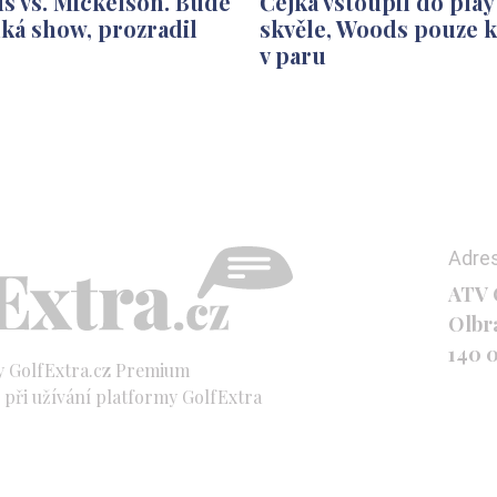
s vs. Mickelson. Bude
Čejka vstoupil do play
lká show, prozradil
skvěle, Woods pouze 
v paru
Adre
ATV C
Olbr
140 
y GolfExtra.cz Premium
při užívání platformy GolfExtra