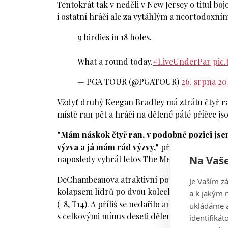
Tentokrát tak v neděli v New Jersey o titul bo
i ostatní hráči ale za vytáhlým a neortodoxn
9 birdies in 18 holes.
What a round today.
#LiveUnderPar
pic
— PGA TOUR (@PGATOUR)
26. srpna 20
Vždyť druhý Keegan Bradley má ztrátu čtyř r
místě ran pět a hráči na dělené páté příčce jso
"Mám náskok čtyř ran, v podobné pozici jsem 
výzva a já mám rád výzvy,"
přiznal DeChambeau
Na Vaše
naposledy vyhrál letos The Memorial.
DeChambeauova atraktivní pozice před nedělní
Je Vaším z
kolapsem lídrů po dvou kolech. Brooks Koepka
a k jakým 
(-8, T14). A příliš se nedařilo ani Adamu Scott
ukládáme a
s celkovými mínus deseti dělený pátý.
identifiká