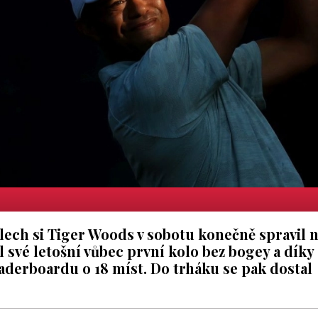
ech si Tiger Woods v sobotu konečně spravil 
l své letošní vůbec první kolo bez bogey a díky
leaderboardu o 18 míst. Do trháku se pak dostal