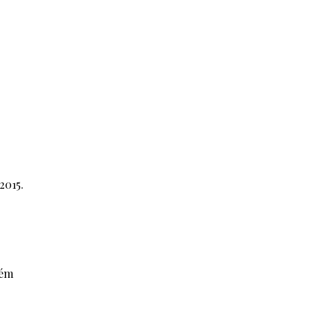
"
2015.
o
ném