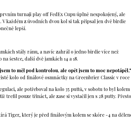
prvním turnaji play off FedEx Cupu úplně nespokojený, ale
V každém z úvodních dvou kol si tak připsal jen dvě birdie
onečně lepší.
amkách stály ránu, a navíc zahrál o jedno birdie více než
o na šestce, další dvě jamkách 14 a 18.
jsem to měl pod kontrolou, ale opět jsem to moc nepotápěl,
isté kolo od finálové osmnáctky na Greenbrier Classic v roce 
gulaci, ale potřeboval na kolo 35 puttů, v sobotu to byl kolem
ž trefil pouze třináct, ale zase si vystačil jen s 28 putty. Přest
írá Tiger, který je před finálovým kolem se skóre -4 na děle