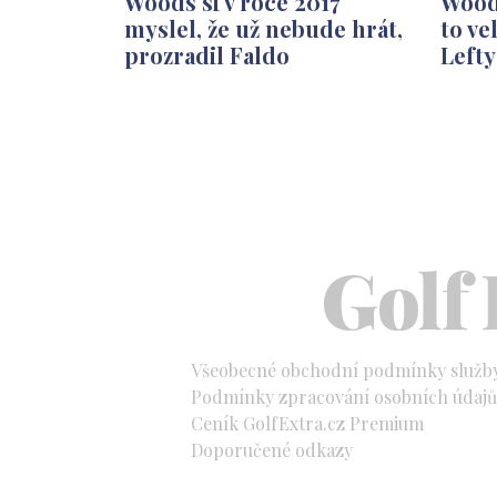
Woods si v roce 2017
Wood
myslel, že už nebude hrát,
to ve
prozradil Faldo
Lefty
Všeobecné obchodní podmínky služb
Podmínky zpracování osobních údajů 
Ceník GolfExtra.cz Premium
Doporučené odkazy