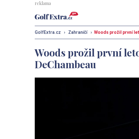
GolfExtra.cz
›
Zahraničí
›
Woods prožil první l
Woods prožil první let
DeChambeau