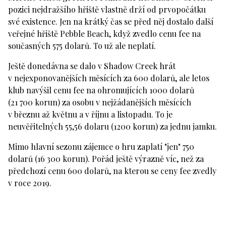
pozici nejdražšího hřiště vlastně drží od prvopočátku
své existence. Jen na krátký čas se před něj dostalo další
veřejné hřiště Pebble Beach, když zvedlo cenu fee na
současných 575 dolarů. To už ale neplatí.
Ještě donedávna se dalo v Shadow Creek hrát
v nejexponovanějších měsících za 600 dolarů, ale letos
klub navýšil cenu fee na ohromujících 1000 dolarů
(21 700 korun) za osobu v nejžádanějších měsících
v březnu až květnu a v říjnu a listopadu. To je
neuvěřitelných 55,56 dolaru (1200 korun) za jednu jamku.
Mimo hlavní sezonu zájemce o hru zaplatí "jen" 750
dolarů (16 300 korun). Pořád ještě výrazně víc, než za
předchozí cenu 600 dolarů, na kterou se ceny fee zvedly
v roce 2019.