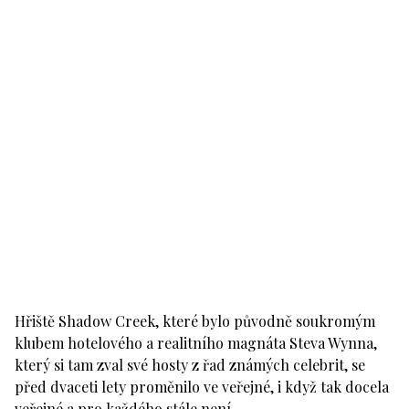
Hřiště Shadow Creek, které bylo původně soukromým
klubem hotelového a realitního magnáta Steva Wynna,
který si tam zval své hosty z řad známých celebrit, se
před dvaceti lety proměnilo ve veřejné, i když tak docela
veřejné a pro každého stále není.