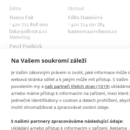
Editor
Obchod
Honza Fait
Edita Hanušová
+420 723 898 969
+420 724 150 784
fait@golfextra.cz
hanusova@relmost.cz
Marketing
Pavel Poulíček
+420 602 170 872
Na Vašem soukromí záleží
poulicek@relmost.cz
Je Vaším zákonným právem si zvolit, jaké informace může 
webová stránka sdílet a k jakým může mít přístup. S Vaším
povolením my a
naši partneři třetích stran (1019)
ukládám
a/nebo máme přístup k informacím na zařízení, mezi které 
jedinečné identifikátory v cookies a datech prohlížení, aby
mohli shromažďovat a zpracovávat osobní údaje.
S našimi partnery zpracováváme následující údaje:
Ukládání a/nebo přístup k informacím v zařízení, Reklama