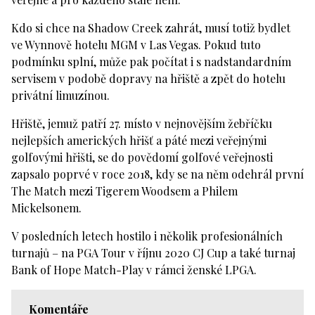
Kdo si chce na Shadow Creek zahrát, musí totiž bydlet
ve Wynnově hotelu MGM v Las Vegas. Pokud tuto
podmínku splní, může pak počítat i s nadstandardním
servisem v podobě dopravy na hřiště a zpět do hotelu
privátní limuzínou.
Hřiště, jemuž patří 27. místo v nejnovějším žebříčku
nejlepších amerických hřišť a páté mezi veřejnými
golfovými hřišti, se do povědomí golfové veřejnosti
zapsalo poprvé v roce 2018, kdy se na něm odehrál první
The Match mezi Tigerem Woodsem a Philem
Mickelsonem.
V posledních letech hostilo i několik profesionálních
turnajů – na PGA Tour v říjnu 2020 CJ Cup a také turnaj
Bank of Hope Match-Play v rámci ženské LPGA.
Komentáře