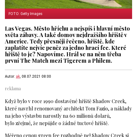
FOTO: Getty Images
Las Vegas. Město hříchu a nejspíš i hlavní město
světa zábavy. A také domov nejdražšího hřiště v
Americe. Tedy přesněji řečeno, hřiště, kde
zaplatíte nejvíc peněz za jedno hrací fee. Které
hřiště to je? Napovíme. Hrál se na něm třeba
první The Match mezi Tigerem a Philem.
Autor:
ak
, 08.07.2021 08:00
Když bylo v roce 1990 dostavěné hřiště Shadow Creek,
které navrhl renomovaný architekt Tom Fazio, a náklady
na jeho výstavbu narostly na 60 milionů dolarů,
bylo zřejmé, že nepůjde o žádné tuctové hřiště.
Měřeno cenou green fee rozhodně ne! Shadow Creek si