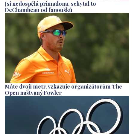
Jsi nedospělá primadona, schytal to
DeChambeau od fanoušků
Máte dvojí metr, vzkazuje organizátorům The
Open naštvaný Fowler