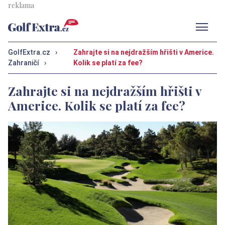
Men
GolfExtra.cz
›
Zahrajte si na nejdražším hřišti v Americe.
Zahraničí
›
Kolik se platí za fee?
Zahrajte si na nejdražším hřišti v
Americe. Kolik se platí za fee?