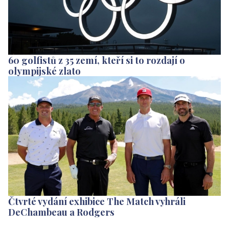
60 golfistů z 35 zemí, kteří si to rozdají o
olympijské zlato
Čtvrté vydání exhibice The Match vyhráli
DeChambeau a Rodgers