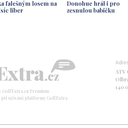
ka falešným losem na
Donohue hrál i pro
isíc liber
zesnulou babičku
Adre
ATV C
Olbr
140 
y GolfExtra.cz Premium
při užívání platformy GolfExtra