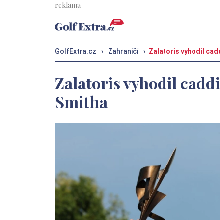
GolfExtra.cz
›
Zahraničí
›
Zalatoris vyhodil cadd
Zalatoris vyhodil caddie
Smitha