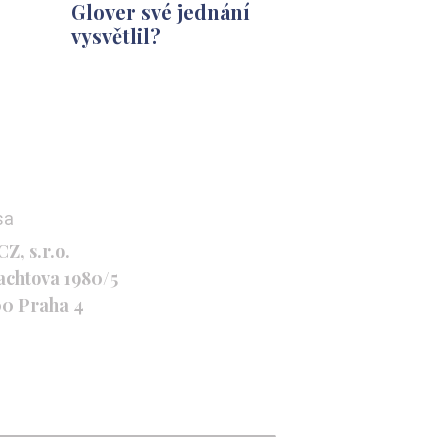
Glover své jednání
vysvětlil?
sa
Z, s.r.o.
achtova 1980/5
00 Praha 4