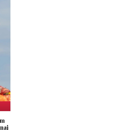
ém
naj