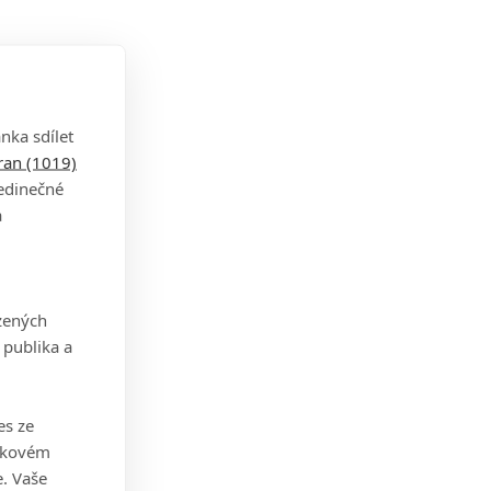
nka sdílet
tran (1019)
jedinečné
ěli
a
ne,
ung.
vou
zených
série
 publika a
 že
es ze
takovém
. Vaše