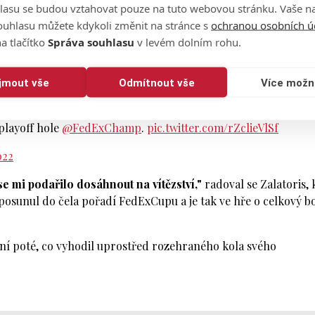
 Memphisu po 72 jamkách dohráli se skóre -15.
lasu se budou vztahovat pouze na tuto webovou stránku. Vaše na
ouhlasu můžete kdykoli změnit na stránce s
ochranou osobních ú
a bylo to pořádné drama. Zalatoris skončil v prakticky nehrat
a tlačítko
Správa souhlasu
v levém dolním rohu.
l přímo v ní. Zalatoris se moudře rozhodl hrát další ránu z d
ogey mu stačil k premiérovému titulu na PGA Tour.
ijmout vše
Odmítnout vše
Více možn
ppStraka
playoff hole
@FedExChamp
.
pic.twitter.com/rZclieVlSf
022
e mi podařilo dosáhnout na vítězství,"
radoval se Zalatoris, 
e posunul do čela pořadí FedExCupu a je tak ve hře o celkový b
dní poté, co vyhodil uprostřed rozehraného kola svého