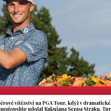
iérové vítězství na PGA Tour, když v dramatick
hampionship udolal Rakušana Seppa Straku. Tur