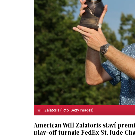
Will Zalatoris (Foto: Getty Images)
Američan Will Zalatoris slaví prem
play-off turnaje FedEx St. Jude C