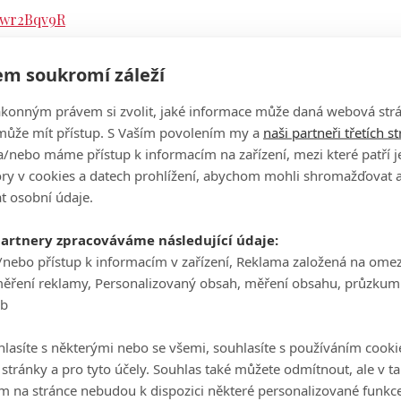
a1wr2Bqv9R
022
m soukromí záleží
ích nevšiml. Až po zhlédnutí záznamu na to jeden z arbitrů
ákonným právem si zvolit, jaké informace může daná webová strá
li ani se jí nezabývali, protože jsme předpokládali, že
může mít přístup. S Vaším povolením my a
naši partneři třetích s
 hlavní rozhodčí PGA Tour Gary Young.
/nebo máme přístup k informacím na zařízení, mezi které patří 
rnajová komise k tomuto momentu vrátila.
"Přišel jsem v ned
tory v cookies a datech prohlížení, abychom mohli shromažďovat 
 zda byl jeho míček mimo trestné území. Odpověděl mi, že 
t osobní údaje.
cesty zpět a museli jsme udělit dvě trestné rány," v
ysvětlil Yo
partnery zpracováváme následující údaje:
lu poškodit Smitha, který se v případě vítězství mohl stát no
/nebo přístup k informacím v zařízení, Reklama založená na ome
ustralanovi už několik týdnů mluví jako o další akvizici nové 
měření reklamy, Personalizovaný obsah, měření obsahu, průzkum
stezce.
eb
ělené 13. místo s konečným skóre -9. A ani moc nepřekvapilo,
lasíte s některými nebo se všemi, souhlasíte s používáním cooki
ovor...
o stránky a pro tyto účely. Souhlas také můžete odmítnout, ale v 
onec rozdali Sepp Straka a Will Zalatoris, kteří úvodní podnik
m na stránce nebudou k dispozici některé personalizované funkce