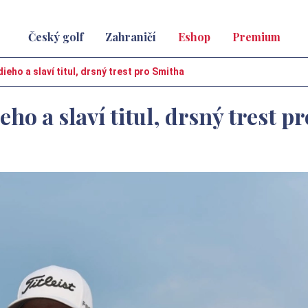
Český golf
Zahraničí
Eshop
Premium
ieho a slaví titul, drsný trest pro Smitha
ho a slaví titul, drsný trest pr