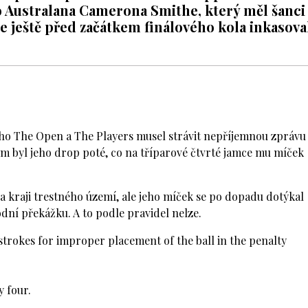
 Australana Camerona Smithe, který měl šanci
ale ještě před začátkem finálového kola inkasova
šního The Open a The Players musel strávit nepříjemnou zprávu
m byl jeho drop poté, co na tříparové čtvrté jamce mu míček
a kraji trestného území, ale jeho míček se po dopadu dotýkal
odní překážku. A to podle pravidel nelze.
rokes for improper placement of the ball in the penalty
y four.