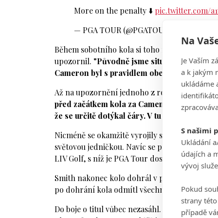
More on the penalty ⬇️
pic.twitter.com/
— PGA TOUR (@PGATOUR)
August 14, 2
Na Vaše
Během sobotního kola si toho nikdo z rozhodč
Je Vaším z
upozornil.
"Původně jsme situaci vůbec neřeši
a k jakým 
Cameron byl s pravidlem obeznámen,"
uvedl
ukládáme a
Až na upozornění jednoho z rozhodčích se tu
identifiká
před začátkem kola za Camem a zeptal se ho,
zpracováva
že se určitě dotýkal čáry. V tu chvíli nebylo 
S našimi 
Nicméně se okamžitě vyrojily spekulace o úmys
Ukládání a
světovou jedničkou. Navíc se právě o 28letém A
údajích a 
LIV Golf, s níž je PGA Tour doslova na válečné 
vývoj služ
Smith nakonec kolo dohrál v paru a klesl na d
Pokud souh
po dohrání kola odmítl všechny žádost o rozh
strany tét
Do boje o titul vůbec nezasáhl. O ten si to nak
případě vá