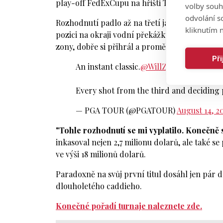
play-off FedExCupu na hřišti TPC Southwind v
volby souh
odvolání s
Rozhodnutí padlo až na třetí jamce rozstřelu 
kliknutím n
pozici na okraji vodní překážky, Straka skonči
zony, dobře si přihrál a proměněný putt do b
Př
An instant classic.
@WillZalatoris
vs.
@Se
Every shot from the third and deciding 
— PGA TOUR (@PGATOUR)
August 14, 2
"Tohle rozhodnutí se mi vyplatilo. Konečně s
inkasoval nejen 2,7 milionu dolarů, ale také s
ve výši 18 milionů dolarů.
Paradoxně na svůj první titul dosáhl jen pár 
dlouholetého caddieho.
Konečné pořadí turnaje naleznete zde.