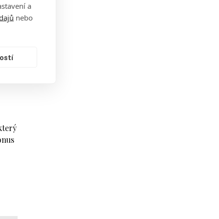
stavení a
dajů
nebo
elné
rop
ostí
který
onus