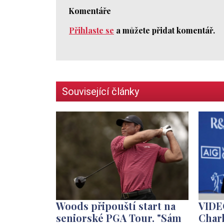
Komentáře
Přihlaste se
a můžete přidat komentář.
Související články
Woods připouští start na
VIDE
seniorské PGA Tour. "Sám
Charl