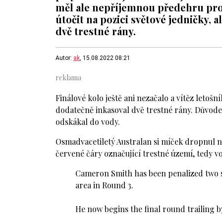
měl ale nepříjemnou předehru pro
útočit na pozici světové jedničky, 
dvě trestné rány.
Autor:
ak
, 15.08.2022 08:21
Finálové kolo ještě ani nezačalo a vítěz leto
dodatečně inkasoval dvě trestné rány. Důvode
odskákal do vody.
Osmadvacetiletý Australan si míček dropnul n
červené čáry označující trestné území, tedy v
Cameron Smith has been penalized two st
area in Round 3.
He now begins the final round trailing b