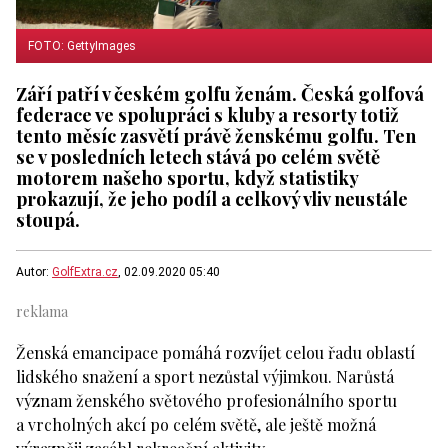
FOTO: GettyImages
Září patří v českém golfu ženám. Česká golfová
federace ve spolupráci s kluby a resorty totiž
tento měsíc zasvětí právě ženskému golfu. Ten
se v posledních letech stává po celém světě
motorem našeho sportu, když statistiky
prokazují, že jeho podíl a celkový vliv neustále
stoupá.
Autor:
GolfExtra.cz
, 02.09.2020 05:40
Ženská emancipace pomáhá rozvíjet celou řadu oblastí
lidského snažení a sport nezůstal výjimkou. Narůstá
význam ženského světového profesionálního sportu
a vrcholných akcí po celém světě, ale ještě možná