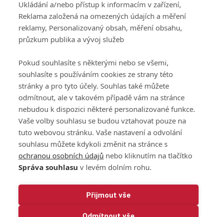
Ukládání a/nebo přístup k informacím v zařízení,
140 00 Praha 4
podmínky služby
Reklama založená na omezených údajích a měření
GolfExtra.cz Premium
reklamy, Personalizovaný obsah, měření obsahu,
Podmínky zpracování
průzkum publika a vývoj služeb
osobních údajů při
užívání platformy
Pokud souhlasíte s některými nebo se všemi,
GolfExtra
souhlasíte s používáním cookies ze strany této
Ceník GolfExtra.cz
stránky a pro tyto účely. Souhlas také můžete
Premium
odmítnout, ale v takovém případě vám na stránce
Doporučené odkazy
nebudou k dispozici některé personalizované funkce.
Vaše volby souhlasu se budou vztahovat pouze na
tuto webovou stránku. Vaše nastavení a odvolání
souhlasu můžete kdykoli změnit na stránce s
Editor
Obchod
ochranou osobních údajů
nebo kliknutím na tlačítko
Honza Fait
Edita Hanušová
Správa souhlasu
v levém dolním rohu.
+420 723 898 969
+420 724 150 784
fait@golfextra.cz
hanusova@relmost.cz
Marketing
Přijmout vše
Pavel Poulíček
Odmítnout vše