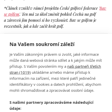
*Článek vznikl v rámci projektu České golfové federace '
Bav
se golfem
'. Ten má za úkol změnit pohled Čechů na golf
a zároveň jim pomoci si ho vyzkoušet. Bav se golfem je
rozcestník, jak a kde začít hrát golf.
Komentáře
Na Vašem soukromí záleží
Přihlaste se
a můžete přidat komentář.
Je Vaším zákonným právem si zvolit, jaké informace
může daná webová stránka sdílet a k jakým může mít
přístup. S Vaším povolením my a
naši partneři třetích
stran (1019)
ukládáme a/nebo máme přístup k
informacím na zařízení, mezi které patří jedinečné
identifikátory v cookies a datech prohlížení, abychom
mohli shromažďovat a zpracovávat osobní údaje.
Adresa
S našimi partnery zpracováváme následující
ATV CZ, s.r.o.
údaje:
Olbrachtova 1980/5
Všeobecné obchodní