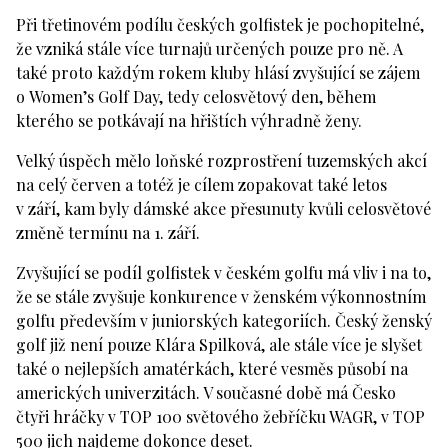
Při třetinovém podílu českých golfistek je pochopitelné,
že vzniká stále více turnajů určených pouze pro ně. A
také proto každým rokem kluby hlásí zvyšující se zájem
o Women’s Golf Day, tedy celosvětový den, během
kterého se potkávají na hřištích výhradně ženy.
Velký úspěch mělo loňské rozprostření tuzemských akcí
na celý červen a totéž je cílem zopakovat také letos
v září, kam byly dámské akce přesunuty kvůli celosvětové
změně termínu na 1. září.
Zvyšující se podíl golfistek v českém golfu má vliv i na to,
že se stále zvyšuje konkurence v ženském výkonnostním
golfu především v juniorských kategoriích. Český ženský
golf již není pouze Klára Spilková, ale stále více je slyšet
také o nejlepších amatérkách, které vesměs působí na
amerických univerzitách. V současné době má Česko
čtyři hráčky v TOP 100 světového žebříčku WAGR, v TOP
500 jich najdeme dokonce deset.