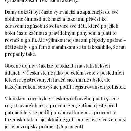
výrazněji zasáhl rekreační aktivity.
Dámy dokáží být často vytrvalejší a zapálenější do své
oblíbené činnosti než muži a také umí přivést ke
zdravému způsobu života více své děti, které po jejich
boku často začnou s pravidelným pohybem a platí to
rovněž o golfu. Ale výjimkou nejsou ani případy opačné –
děti začaly s golfem a maminkám se to tak zalíbilo, že mu
propadly také.
Obecné dojmy však lze prokázat i na statistických
údajích. V Česku stejně jako po celém světě v posledních
letech registrovaných hráčů sice mírně ubylo, ale
každým rokem se zvyšuje podíl registrovaných golfistek.
V loňském roce bylo v Česku z celkového počtu 52 262
registrovaných už 31 procent žen, zatímco ještě před
patnácti lety se podíl pohyboval kolem 23 procent. V
tuzemsku tak hraje aktuálně golf poměrově více žen, než
je celoevropský průměr (26 procent).