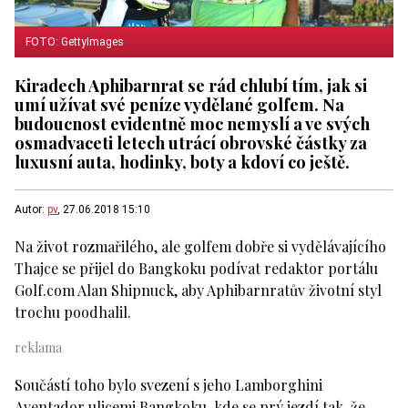
FOTO: GettyImages
Kiradech Aphibarnrat se rád chlubí tím, jak si
umí užívat své peníze vydělané golfem. Na
budoucnost evidentně moc nemyslí a ve svých
osmadvaceti letech utrácí obrovské částky za
luxusní auta, hodinky, boty a kdoví co ještě.
Autor:
pv
, 27.06.2018 15:10
Na život rozmařilého, ale golfem dobře si vydělávajícího
Thajce se přijel do Bangkoku podívat redaktor portálu
Golf.com Alan Shipnuck, aby Aphibarnratův životní styl
trochu poodhalil.
Součástí toho bylo svezení s jeho Lamborghini
Aventador ulicemi Bangkoku, kde se prý jezdí tak, že