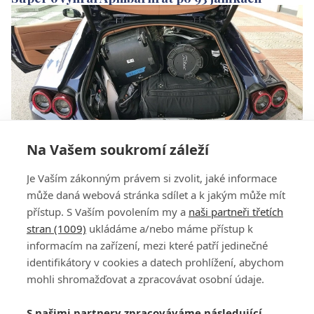
Na Vašem soukromí záleží
Poulterův tetris. Neuvěříte, co dal do kufru
Je Vaším zákonným právem si zvolit, jaké informace
svého ferrari
může daná webová stránka sdílet a k jakým může mít
přístup. S Vaším povolením my a
naši partneři třetích
stran (1009)
ukládáme a/nebo máme přístup k
informacím na zařízení, mezi které patří jedinečné
identifikátory v cookies a datech prohlížení, abychom
mohli shromažďovat a zpracovávat osobní údaje.
Adresa
S našimi partnery zpracováváme následující