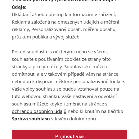
ATV CZ, s.r.o.
údaje:
Olbrachtova 1980/5
Všeobecné obchodní
Ukládání a/nebo přístup k informacím v zařízení,
140 00 Praha 4
podmínky služby
Reklama založená na omezených údajích a měření
GolfExtra.cz Premium
reklamy, Personalizovaný obsah, měření obsahu,
Podmínky zpracování
průzkum publika a vývoj služeb
osobních údajů při
užívání platformy
Pokud souhlasíte s některými nebo se všemi,
GolfExtra
souhlasíte s používáním cookies ze strany této
Ceník GolfExtra.cz
stránky a pro tyto účely. Souhlas také můžete
Premium
odmítnout, ale v takovém případě vám na stránce
Doporučené odkazy
nebudou k dispozici některé personalizované funkce.
Vaše volby souhlasu se budou vztahovat pouze na
tuto webovou stránku. Vaše nastavení a odvolání
souhlasu můžete kdykoli změnit na stránce s
Editor
Obchod
ochranou osobních údajů
nebo kliknutím na tlačítko
Honza Fait
Edita Hanušová
Správa souhlasu
v levém dolním rohu.
+420 723 898 969
+420 724 150 784
fait@golfextra.cz
hanusova@relmost.cz
Marketing
Přijmout vše