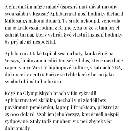
A čím dalším může mladý úspěšný muž dávat na odiv
svou zálibu v luxusu? Aphibarnrat nosí hodinky Richard
Mille za 1,5 milionu dolarů. Ty si ale nekoupil, věnovala
mu je královská rodina z Bruneje, za to že si tam přijel
zahrát turnaj, který vyhrál. Své vlastní luxusní hodinky
by prý ale již nespočítal.
Aphibarnrat také trpí obsesí na boty, konkrétně na
Yeezyz, limitovanou edici tenisek Adidas, které navrhuje
raper Kanye West. V hiphopové kultuře, v šatnách NBA,
dokonce i v centru Paříže se tyhle kecky berou jako
symbol ultimátního luxusu.
Když na Olympijských hrách v Riu vykradli
Aphibarnratovi skříňku, nechali v ní zloději bez
povšimnutí peněženku, laptop i TrackMan, přístroj za
25 000 dolarů. Vzali jen jeho Yeezyz, které měli nejspíš
vytipované. Stály totiž mnohem víc než zbytek věcí
dohromady.