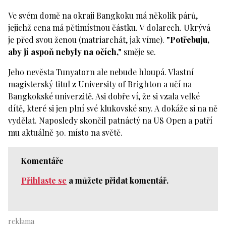
Ve svém domě na okraji Bangkoku má několik párů,
jejichž cena má pětimístnou částku. V dolarech. Ukrývá
je před svou ženou (matriarchát, jak víme).
"Potřebuju,
aby jí aspoň nebyly na očích,"
směje se.
Jeho nevěsta Tunyatorn ale nebude hloupá. Vlastní
magisterský titul z University of Brighton a učí na
Bangkokské univerzitě. Asi dobře ví, že si vzala velké
dítě, které si jen plní své klukovské sny. A dokáže si na ně
vydělat. Naposledy skončil patnáctý na US Open a patří
mu aktuálně 30. místo na světě.
Komentáře
Přihlaste se
a můžete přidat komentář.