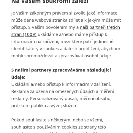
Na Vašem soukromí záleží
Je Vaším zákonným právem si zvolit, jaké informace
127
128
129
130
131
132
133
134
135
136
může daná webová stránka sdílet a k jakým může mít
přístup. S Vaším povolením my a
naši partneři třetích
stran (1009)
ukládáme a/nebo máme přístup k
informacím na zařízení, mezi které patří jedinečné
identifikátory v cookies a datech prohlížení, abychom
mohli shromažďovat a zpracovávat osobní údaje.
Adresa
S našimi partnery zpracováváme následující
ATV CZ, s.r.o.
údaje:
Olbrachtova 1980/5
Všeobecné obchodní
Ukládání a/nebo přístup k informacím v zařízení,
140 00 Praha 4
podmínky služby
Reklama založená na omezených údajích a měření
GolfExtra.cz Premium
reklamy, Personalizovaný obsah, měření obsahu,
Podmínky zpracování
průzkum publika a vývoj služeb
osobních údajů při
užívání platformy
Pokud souhlasíte s některými nebo se všemi,
GolfExtra
souhlasíte s používáním cookies ze strany této
Ceník GolfExtra.cz