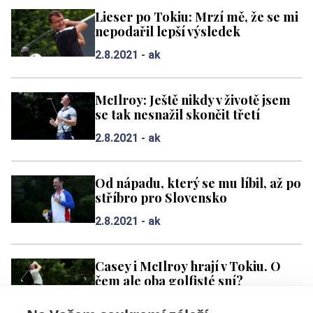
Lieser po Tokiu: Mrzí mě, že se mi
nepodařil lepší výsledek
2.8.2021 -
ak
McIlroy: Ještě nikdy v životě jsem
se tak nesnažil skončit třetí
2.8.2021 -
ak
Od nápadu, který se mu líbil, až po
stříbro pro Slovensko
2.8.2021 -
ak
Casey i McIlroy hrají v Tokiu. O
čem ale oba golfisté sní?
29.7.2021 -
ak