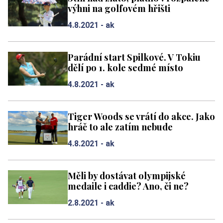
výhni na golfovém hřišti
4.8.2021 -
ak
Parádní start Spilkové. V Tokiu
dělí po 1. kole sedmé místo
4.8.2021 -
ak
Tiger Woods se vrátí do akce. Jako
hráč to ale zatím nebude
4.8.2021 -
ak
Měli by dostávat olympijské
medaile i caddie? Ano, či ne?
2.8.2021 -
ak