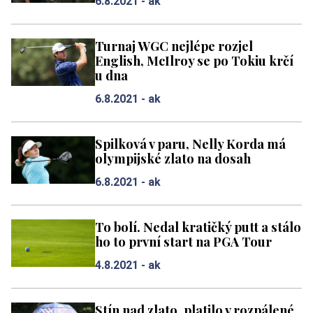
6.8.2021 -
ak
Turnaj WGC nejlépe rozjel
English, McIlroy se po Tokiu krčí
u dna
6.8.2021 -
ak
Spilková v paru, Nelly Korda má
olympijské zlato na dosah
6.8.2021 -
ak
To bolí. Nedal kratičký putt a stálo
ho to první start na PGA Tour
4.8.2021 -
ak
Stín nad zlato, platilo v rozpálené