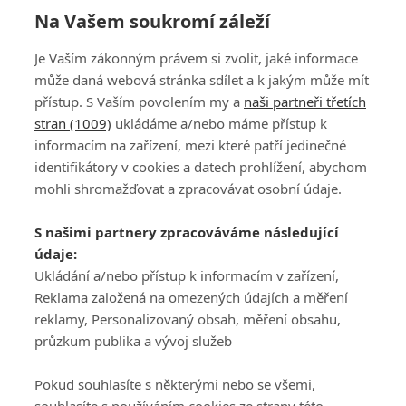
24.7.2021 -
ak
Na Vašem soukromí záleží
Je Vaším zákonným právem si zvolit, jaké informace
128
129
130
131
132
133
134
135
136
137
může daná webová stránka sdílet a k jakým může mít
přístup. S Vaším povolením my a
naši partneři třetích
stran (1009)
ukládáme a/nebo máme přístup k
informacím na zařízení, mezi které patří jedinečné
identifikátory v cookies a datech prohlížení, abychom
mohli shromažďovat a zpracovávat osobní údaje.
Adresa
S našimi partnery zpracováváme následující
ATV CZ, s.r.o.
údaje:
Olbrachtova 1980/5
Všeobecné obchodní
Ukládání a/nebo přístup k informacím v zařízení,
140 00 Praha 4
podmínky služby
Reklama založená na omezených údajích a měření
GolfExtra.cz Premium
reklamy, Personalizovaný obsah, měření obsahu,
Podmínky zpracování
průzkum publika a vývoj služeb
osobních údajů při
užívání platformy
Pokud souhlasíte s některými nebo se všemi,
GolfExtra