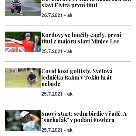
slaví Elvira první titul
26.7.2021 -
ak
Kordovy se loučily eagly, první
titul z majoru slaví Minjee Lee
25.7.2021 -
ak
Covid kosí golfisty. Světová
jednička Rahm v Tokiu hrát
nebude
25.7.2021 -
ak
Snový start: sedm birdie v řadě. A
"sněhulák" v podání Fowlera
25.7.2021 -
ak