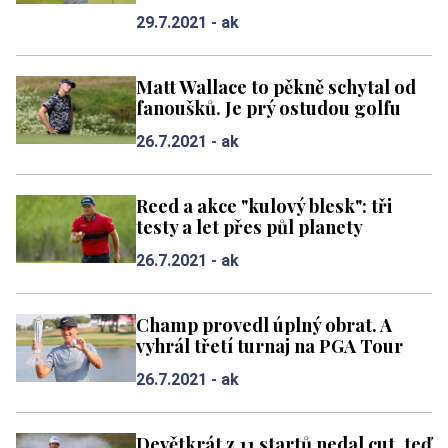
29.7.2021 -
ak
Matt Wallace to pěkně schytal od
fanoušků. Je prý ostudou golfu
26.7.2021 -
ak
Reed a akce "kulový blesk": tři
testy a let přes půl planety
26.7.2021 -
ak
Champ provedl úplný obrat. A
vyhrál třetí turnaj na PGA Tour
26.7.2021 -
ak
Devětkrát z 11 startů nedal cut, teď