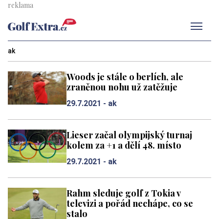
Men
ak
Woods je stále o berlích, ale
zraněnou nohu už zatěžuje
29.7.2021 -
ak
Lieser začal olympijský turnaj
kolem za +1 a dělí 48. místo
29.7.2021 -
ak
Rahm sleduje golf z Tokia v
televizi a pořád nechápe, co se
stalo