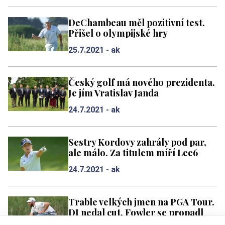
DeChambeau měl pozitivní test.
Přišel o olympijské hry
25.7.2021 -
ak
Český golf má nového prezidenta.
Je jím Vratislav Janda
24.7.2021 -
ak
Sestry Kordovy zahrály pod par,
ale málo. Za titulem míří Lee6
24.7.2021 -
ak
Trable velkých jmen na PGA Tour.
DJ nedal cut, Fowler se propadl