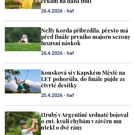
čekání na další titul
26.4.2026 -
haf
Nelly Korda přibrzdila, přesto má
před finále prvního majoru sezony
luxusní náskok
26.4.2026 -
haf
Kousková si v Kapském Městě na
LET pohoršila, do finále půjde ze
čtvrté desítky
25.4.2026 -
haf
Hrubý v Argentině srdnatě bojoval
o cut, kvůli chybám v závěru mu
utekl o dvě rány