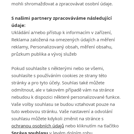
mohli shromažďovat a zpracovávat osobní údaje.
Adresa
S našimi partnery zpracováváme následující
ATV CZ, s.r.o.
údaje:
Olbrachtova 1980/5
Všeobecné obchodní
Ukládání a/nebo přístup k informacím v zařízení,
140 00 Praha 4
podmínky služby
Reklama založená na omezených údajích a měření
GolfExtra.cz Premium
reklamy, Personalizovaný obsah, měření obsahu,
Podmínky zpracování
průzkum publika a vývoj služeb
osobních údajů při
užívání platformy
Pokud souhlasíte s některými nebo se všemi,
GolfExtra
souhlasíte s používáním cookies ze strany této
Ceník GolfExtra.cz
stránky a pro tyto účely. Souhlas také můžete
Premium
odmítnout, ale v takovém případě vám na stránce
Doporučené odkazy
nebudou k dispozici některé personalizované funkce.
Vaše volby souhlasu se budou vztahovat pouze na
tuto webovou stránku. Vaše nastavení a odvolání
souhlasu můžete kdykoli změnit na stránce s
Editor
Obchod
ochranou osobních údajů
nebo kliknutím na tlačítko
Honza Fait
Edita Hanušová
Správa souhlasu
v levém dolním rohu.