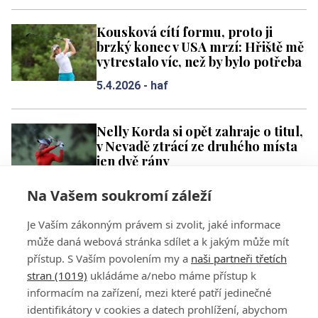
Kousková cítí formu, proto ji
brzký konec v USA mrzí: Hřiště mě
vytrestalo víc, než by bylo potřeba
5.4.2026 -
haf
Nelly Korda si opět zahraje o titul,
v Nevadě ztrácí ze druhého místa
jen dvě rány
5.4.2026 -
haf
Na Vašem soukromí záleží
Je Vaším zákonným právem si zvolit, jaké informace
2
3
4
5
6
7
8
9
10
11
může daná webová stránka sdílet a k jakým může mít
přístup. S Vaším povolením my a
naši partneři třetích
stran (1019)
ukládáme a/nebo máme přístup k
informacím na zařízení, mezi které patří jedinečné
identifikátory v cookies a datech prohlížení, abychom