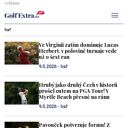
Men
haf
Ve Virginii zatím dominuje Lucas
Herbert, v polovině turnaje vede
už o šest ran
9.5.2026 -
haf
Hrubý jako druhý Čech v historii
prošel cutem na PGA Tour! V
Myrtle Beach přesně na ránu
9.5.2026 -
haf
Pavouček potvrzuje formu! Z