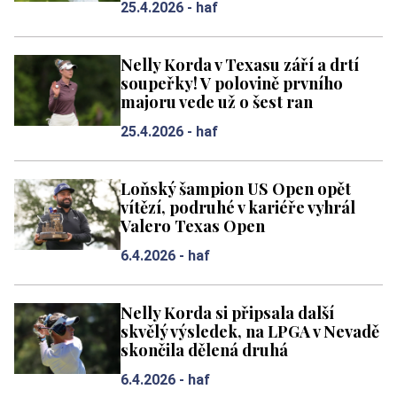
25.4.2026 -
haf
Nelly Korda v Texasu září a drtí
soupeřky! V polovině prvního
majoru vede už o šest ran
25.4.2026 -
haf
Loňský šampion US Open opět
vítězí, podruhé v kariéře vyhrál
Valero Texas Open
6.4.2026 -
haf
Nelly Korda si připsala další
skvělý výsledek, na LPGA v Nevadě
skončila dělená druhá
6.4.2026 -
haf