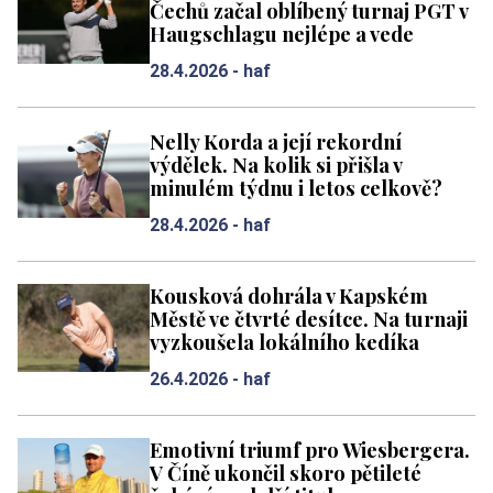
Čechů začal oblíbený turnaj PGT v
Haugschlagu nejlépe a vede
28.4.2026 -
haf
Nelly Korda a její rekordní
výdělek. Na kolik si přišla v
minulém týdnu i letos celkově?
28.4.2026 -
haf
Kousková dohrála v Kapském
Městě ve čtvrté desítce. Na turnaji
vyzkoušela lokálního kedíka
26.4.2026 -
haf
Emotivní triumf pro Wiesbergera.
V Číně ukončil skoro pětileté