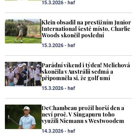
15.3.2026 -
haf
Klein obsadil na prestižním Junior
International šesté místo, Charlie
Woods skončil poslední
15.3.2026 -
haf
Parádní víkend i týden! Melichová
skončila v Austrálii sedmá a
připomněla si, že golf umí
15.3.2026 -
haf
DeChambeau prožil horší den a
neví proč. V Singapuru toho
využili Niemann s Westwoodem
14.3.2026 -
haf