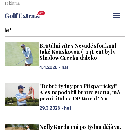
Men
haf
Brutální vítr v Nevadě sfouknul
také Kouskovou (+14), cut byl v
Shadow Creeku daleko
4.4.2026 -
haf
"Dobré týdny pro Fitzpatricky!"
Alex napodobil bratra Matta, má
první titul na DP World Tour
29.3.2026 -
haf
Nelly Korda má po týdnu déjà vu.