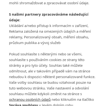
mohli shromažďovat a zpracovávat osobní údaje.
Adresa
S našimi partnery zpracováváme následující
ATV CZ, s.r.o.
údaje:
Olbrachtova 1980/5
Všeobecné obchodní
Ukládání a/nebo přístup k informacím v zařízení,
140 00 Praha 4
podmínky služby
Reklama založená na omezených údajích a měření
GolfExtra.cz Premium
reklamy, Personalizovaný obsah, měření obsahu,
Podmínky zpracování
průzkum publika a vývoj služeb
osobních údajů při
užívání platformy
Pokud souhlasíte s některými nebo se všemi,
GolfExtra
souhlasíte s používáním cookies ze strany této
Ceník GolfExtra.cz
stránky a pro tyto účely. Souhlas také můžete
Premium
odmítnout, ale v takovém případě vám na stránce
Doporučené odkazy
nebudou k dispozici některé personalizované funkce.
Vaše volby souhlasu se budou vztahovat pouze na
tuto webovou stránku. Vaše nastavení a odvolání
souhlasu můžete kdykoli změnit na stránce s
Editor
Obchod
ochranou osobních údajů
nebo kliknutím na tlačítko
Honza Fait
Edita Hanušová
Správa souhlasu
v levém dolním rohu.