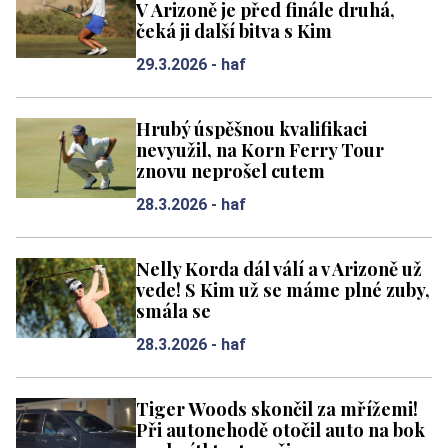
V Arizoně je před finále druhá,
čeká ji další bitva s Kim
29.3.2026 -
haf
Hrubý úspěšnou kvalifikaci
nevyužil, na Korn Ferry Tour
znovu neprošel cutem
28.3.2026 -
haf
Nelly Korda dál válí a v Arizoně už
vede! S Kim už se máme plné zuby,
smála se
28.3.2026 -
haf
Tiger Woods skončil za mřížemi!
Při autonehodě otočil auto na bok