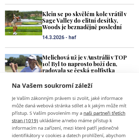
Klein se po skvělém kole vrátil v
Sage Valley do elitní desítky,
Woods je beznadějně poslední
14.3.2026 -
haf
Melichová už je v Austrálii v TOP
10! Byl to naprosto boží den,
radovala se česká golfistka
14.3.2026 -
haf
Na Vašem soukromí záleží
Je Vaším zákonným právem si zvolit, jaké informace
3
4
5
6
7
8
9
10
11
12
může daná webová stránka sdílet a k jakým může mít
přístup. S Vaším povolením my a
naši partneři třetích
stran (1019)
ukládáme a/nebo máme přístup k
informacím na zařízení, mezi které patří jedinečné
identifikátory v cookies a datech prohlížení, abychom