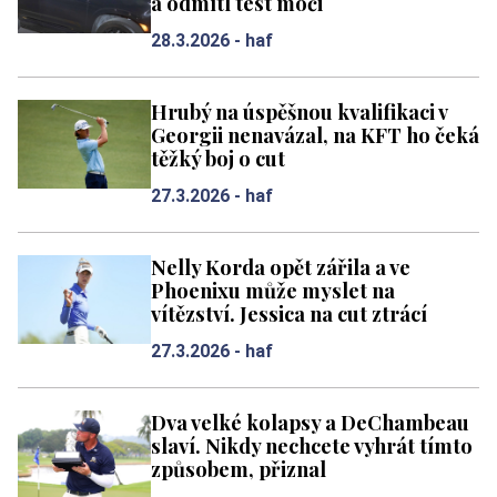
a odmítl test moči
28.3.2026 -
haf
Hrubý na úspěšnou kvalifikaci v
Georgii nenavázal, na KFT ho čeká
těžký boj o cut
27.3.2026 -
haf
Nelly Korda opět zářila a ve
Phoenixu může myslet na
vítězství. Jessica na cut ztrácí
27.3.2026 -
haf
Dva velké kolapsy a DeChambeau
slaví. Nikdy nechcete vyhrát tímto
způsobem, přiznal