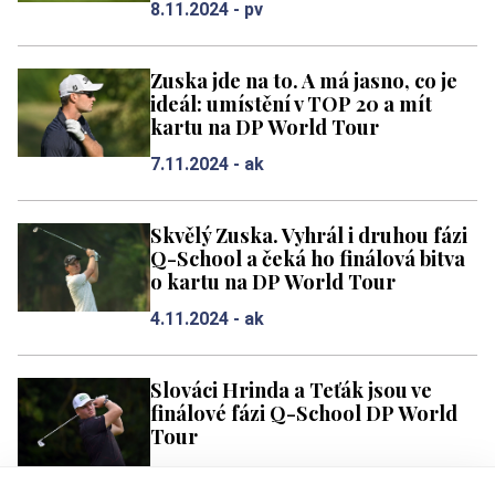
8.11.2024 -
pv
Zuska jde na to. A má jasno, co je
ideál: umístění v TOP 20 a mít
kartu na DP World Tour
7.11.2024 -
ak
Skvělý Zuska. Vyhrál i druhou fázi
Q-School a čeká ho finálová bitva
o kartu na DP World Tour
4.11.2024 -
ak
Slováci Hrinda a Teťák jsou ve
finálové fázi Q-School DP World
Tour
3.11.2024 -
haf