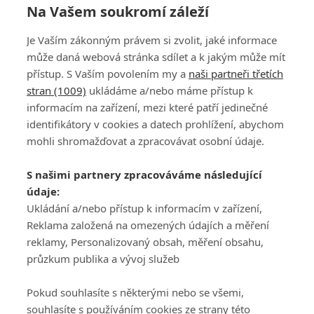
Na Vašem soukromí záleží
Je Vaším zákonným právem si zvolit, jaké informace
69
70
71
72
73
74
75
76
77
78
může daná webová stránka sdílet a k jakým může mít
přístup. S Vaším povolením my a
naši partneři třetích
stran (1009)
ukládáme a/nebo máme přístup k
informacím na zařízení, mezi které patří jedinečné
identifikátory v cookies a datech prohlížení, abychom
mohli shromažďovat a zpracovávat osobní údaje.
Adresa
S našimi partnery zpracováváme následující
ATV CZ, s.r.o.
údaje:
Olbrachtova 1980/5
Všeobecné obchodní
Ukládání a/nebo přístup k informacím v zařízení,
140 00 Praha 4
podmínky služby
Reklama založená na omezených údajích a měření
GolfExtra.cz Premium
reklamy, Personalizovaný obsah, měření obsahu,
Podmínky zpracování
průzkum publika a vývoj služeb
osobních údajů při
užívání platformy
Pokud souhlasíte s některými nebo se všemi,
GolfExtra
souhlasíte s používáním cookies ze strany této