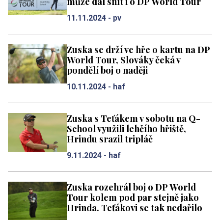
může dál snít i o DP World Tour
11.11.2024 -
pv
Zuska se drží ve hře o kartu na DP
World Tour, Slováky čeká v
pondělí boj o naději
10.11.2024 -
haf
Zuska s Teťákem v sobotu na Q-
School využili lehčího hřiště,
Hrindu srazil tripláč
9.11.2024 -
haf
Zuska rozehrál boj o DP World
Tour kolem pod par stejně jako
Hrinda. Teťákovi se tak nedařilo