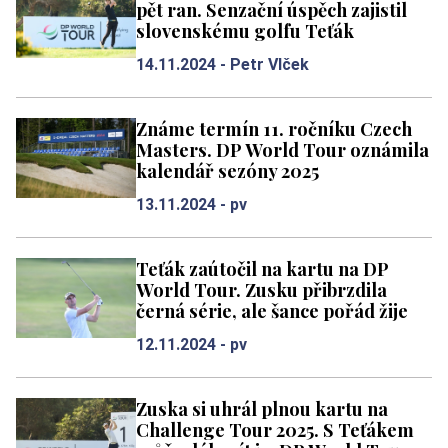
pět ran. Senzační úspěch zajistil
slovenskému golfu Teťák
14.11.2024 -
Petr Vlček
Známe termín 11. ročníku Czech
Masters. DP World Tour oznámila
kalendář sezóny 2025
13.11.2024 -
pv
Teťák zaútočil na kartu na DP
World Tour. Zusku přibrzdila
černá série, ale šance pořád žije
12.11.2024 -
pv
Zuska si uhrál plnou kartu na
Challenge Tour 2025. S Teťákem