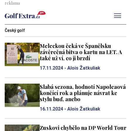
Men
Český golf
Meleckou čeká ve Španělsku
závěrečná bitva o kartu na LET. A
také už ví, co ji brzdí
17.11.2024 -
Alois Žatkuliak
Slabá sezona, hodnotí Napoleaová
končící rok a plánuje návrat ke
stylu buď, anebo
16.11.2024 -
Alois Žatkuliak
Zuskovi chybělo na DP World Tour