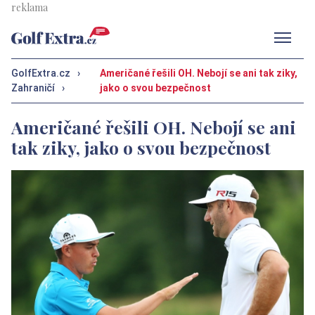
Men
GolfExtra.cz
›
Američané řešili OH. Nebojí se ani tak ziky,
Zahraničí
›
jako o svou bezpečnost
Američané řešili OH. Nebojí se ani
tak ziky, jako o svou bezpečnost