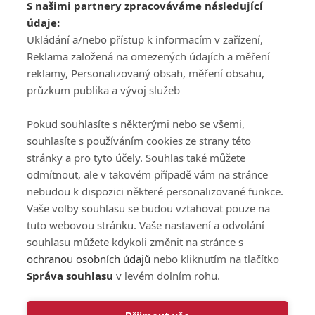
S našimi partnery zpracováváme následující
ATV CZ, s.r.o.
údaje:
Olbrachtova 1980/5
Všeobecné obchodní
Ukládání a/nebo přístup k informacím v zařízení,
140 00 Praha 4
podmínky služby
Reklama založená na omezených údajích a měření
GolfExtra.cz Premium
reklamy, Personalizovaný obsah, měření obsahu,
Podmínky zpracování
průzkum publika a vývoj služeb
osobních údajů při
užívání platformy
Pokud souhlasíte s některými nebo se všemi,
GolfExtra
souhlasíte s používáním cookies ze strany této
Ceník GolfExtra.cz
stránky a pro tyto účely. Souhlas také můžete
Premium
odmítnout, ale v takovém případě vám na stránce
Doporučené odkazy
nebudou k dispozici některé personalizované funkce.
Vaše volby souhlasu se budou vztahovat pouze na
tuto webovou stránku. Vaše nastavení a odvolání
souhlasu můžete kdykoli změnit na stránce s
Editor
Obchod
ochranou osobních údajů
nebo kliknutím na tlačítko
Honza Fait
Edita Hanušová
Správa souhlasu
v levém dolním rohu.
+420 723 898 969
+420 724 150 784
fait@golfextra.cz
hanusova@relmost.cz
Marketing