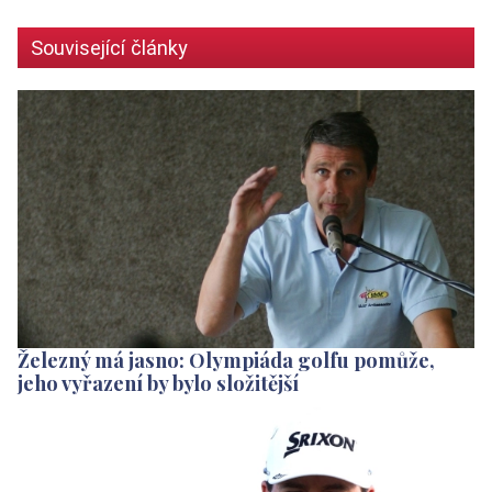
Související články
Železný má jasno: Olympiáda golfu pomůže,
jeho vyřazení by bylo složitější