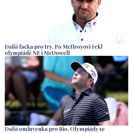
Další facka pro Iry. Po McIlroyovi řekl
olympiádě NE i McDowell
Další omluvenka pro Rio. Olympiády se