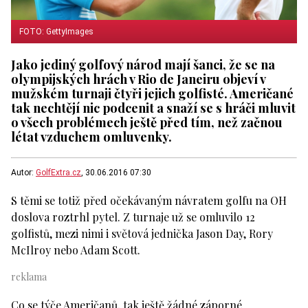
FOTO: GettyImages
Jako jediný golfový národ mají šanci, že se na
olympijských hrách v Rio de Janeiru objeví v
mužském turnaji čtyři jejich golfisté. Američané
tak nechtějí nic podcenit a snaží se s hráči mluvit
o všech problémech ještě před tím, než začnou
létat vzduchem omluvenky.
Autor:
GolfExtra.cz
, 30.06.2016 07:30
S těmi se totiž před očekávaným návratem golfu na OH
doslova roztrhl pytel. Z turnaje už se omluvilo 12
golfistů, mezi nimi i světová jednička Jason Day, Rory
McIlroy nebo Adam Scott.
Co se týče Američanů, tak ještě žádné záporné