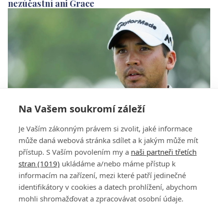
nezúčastní ani Grace
Na Vašem soukromí záleží
Na olympijské hry do Ria nepojede ani světová
Je Vaším zákonným právem si zvolit, jaké informace
jednička Jason Day
může daná webová stránka sdílet a k jakým může mít
přístup. S Vaším povolením my a
naši partneři třetích
stran (1019)
ukládáme a/nebo máme přístup k
informacím na zařízení, mezi které patří jedinečné
identifikátory v cookies a datech prohlížení, abychom
mohli shromažďovat a zpracovávat osobní údaje.
Adresa