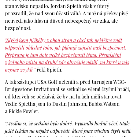
stanovisko nepadlo. Jordan Spieth však v úterý
prozradil, že nad svou účastí váhá. A možná překvapivě
neuvedl jako hlavní důvod nebezpečný vir zika, ale
bezpečnost.
"Slyšel jsem příběhy z obou stran a chci tak nejdříve znát
odpovědi ohledně toho, jak plánují zajistit naši bezpečnost.
Přeprava je tam dole velké bezpečností téma. Přemístění
z jednoho místa na druhé zde ohrožuje násilí, na které u nás
nejsme zvyklí,"
řekl Spieth.
A tak zástupci USA Golf nelenili a před turnajem WGC-
Bridgestone Invitational se setkali se všemi čtyřmi hráči,
od kterých se očekává, že by na hrách měli startovat.
Vedle Spietha jsou to Dustin Johnson, Bubba Watson
a Rickie Fowler.
"Myslím si, že setkání bylo dobré. Vyjasnilo hodně věcí. Stále
ještě čekám na nějaké odpovědi, které jsme všichni čtyři měli,