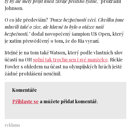
ty by ale měly přijít hned zkraje příštího týdne,"
prozradil
Johnson.
O co jde především?
"Pouze bezpečností věci. Chvilku jsme
mluvili také o zice, ale hlavně to bylo o otázce naší
bezpečnosti,"
dodal novopečený šampion US Open, který
je zatím přesvědčený o tom, že do Ria vyrazí.
Stejně je na tom také Watson, který podle vlastních slov
účastí na OH
splní tak trochu sen i své manželce
. Rickie
Fowler s ohledem na účast na olympijských hrách ještě
žádné prohlášení neučinil.
Komentáře
Přihlaste se
a můžete přidat komentář.