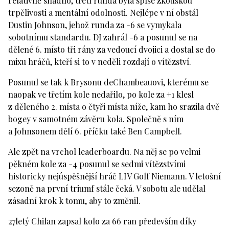
relativně snadno, třetí runda byla spíše zkouškou
trpělivosti a mentální odolnosti. Nejlépe v ní obstál
Dustin Johnson, jehož runda za -6 se vymykala
sobotnímu standardu. DJ zahrál -6 a posunul se na
dělené 6. místo tři rány za vedoucí dvojici a dostal se do
mixu hráčů, kteří si to v neděli rozdají o vítězství.
Posunul se tak k Brysonu deChambeauovi, kterému se
naopak ve třetím kole nedařilo, po kole za +1 klesl
z děleného 2. místa o čtyři místa níže, kam ho srazila dvě
bogey v samotném závěru kola. Společně s ním
a Johnsonem dělí 6. příčku také Ben Campbell.
Ale zpět na vrchol leaderboardu. Na něj se po velmi
pěkném kole za -4 posunul se sedmi vítězstvími
historicky nejúspěšnější hráč LIV Golf Niemann. V letošní
sezoně na první triumf stále čeká. V sobotu ale udělal
zásadní krok k tomu, aby to změnil.
27letý Chilan zapsal kolo za 66 ran především díky