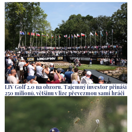
LIV Golf 2.0 na obzoru. Tajemný investor přináší
250 milionů, většinu v lize převezmou sami hráči