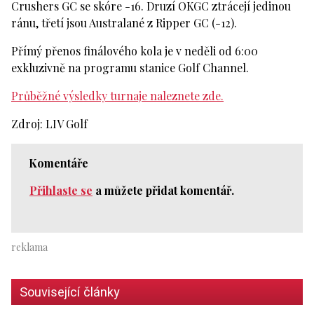
Crushers GC se skóre -16. Druzí OKGC ztrácejí jedinou
ránu, třetí jsou Australané z Ripper GC (-12).
Přímý přenos finálového kola je v neděli od 6:00
exkluzivně na programu stanice Golf Channel.
Průběžné výsledky turnaje naleznete zde.
Zdroj: LIV Golf
Komentáře
Přihlaste se
a můžete přidat komentář.
Související články