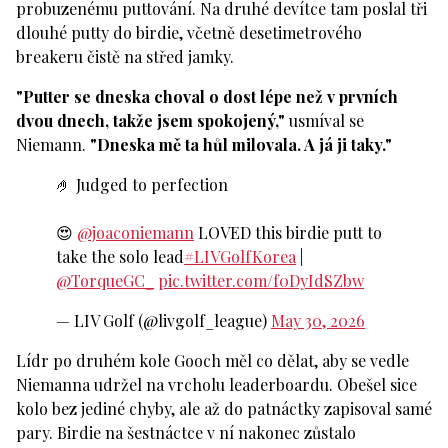
probuzenému puttování. Na druhé devítce tam poslal tři
dlouhé putty do birdie, včetně desetimetrového
breakeru čistě na střed jamky.
"Putter se dneska choval o dost lépe než v prvních
dvou dnech, takže jsem spokojený,"
usmíval se
Niemann.
"Dneska mě ta hůl milovala. A já ji taky."
🤌 Judged to perfection
😍
@joaconiemann
LOVED this birdie putt to
take the solo lead
#LIVGolfKorea
|
@TorqueGC_
pic.twitter.com/f0DyIdSZbw
— LIV Golf (@livgolf_league)
May 30, 2026
Lídr po druhém kole Gooch měl co dělat, aby se vedle
Niemanna udržel na vrcholu leaderboardu. Obešel sice
kolo bez jediné chyby, ale až do patnáctky zapisoval samé
pary. Birdie na šestnáctce v ní nakonec zůstalo