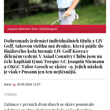
Joaquin Niemann (foto: GettyImages).
Dohromady jedenáct individuálních titulů z LIV
Golf, takovou vizitku má dvojice, která půjde do
finálového kola turnaje LIV Golf Korea v
děleném vedení. V Asiad Country Clubu jsou na
čele kapitáni týmů Torque GC Joaquin Niemann
a OKGC Talor Gooch se skóre -9. Jejich náskok
je však v Pusanu jen ten nejtěsnější.
Autor:
pv
, 30.05.2026 12:57
Zatímco v prvních dvou dnech se skóre posouvalo