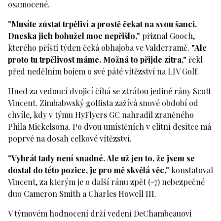
osamocené.
"Musíte zůstat trpěliví a prostě čekat na svou šanci.
Dneska jich bohužel moc nepřišlo,"
přiznal Gooch,
kterého příští týden čeká obhajoba ve Valderramě.
"Ale
proto tu trpělivost máme. Možná to přijde zítra,"
řekl
před nedělním bojem o své páté vítězství na LIV Golf.
Hned za vedoucí dvojicí číhá se ztrátou jediné rány Scott
Vincent. Zimbabwský golfista zažívá snové období od
chvíle, kdy v týmu HyFlyers GC nahradil zraněného
Phila Mickelsona. Po dvou umístěních v elitní desítce má
poprvé na dosah celkové vítězství.
"Vyhrát tady není snadné. Ale už jen to, že jsem se
dostal do této pozice, je pro mě skvělá věc,"
konstatoval
Vincent, za kterým je o další ránu zpět (-7) nebezpečné
duo Cameron Smith a Charles Howell III.
V týmovém hodnocení drží vedení DeChambeauovi