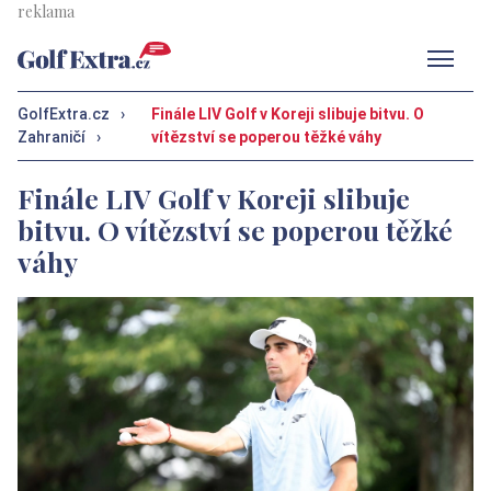
Men
GolfExtra.cz
›
Finále LIV Golf v Koreji slibuje bitvu. O
Zahraničí
›
vítězství se poperou těžké váhy
Finále LIV Golf v Koreji slibuje
bitvu. O vítězství se poperou těžké
váhy