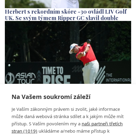
Herbert s rekordním skóre -30 ovládl LIV Golf
UK. Se svým týmem Ripper GC slavil double
Na Vašem soukromí záleží
Asian Tour hází LIV Golf přes palubu. Vrací se ke
Je Vaším zákonným právem si zvolit, jaké informace
spolupráci s DP World Tour a PGA Tour
může daná webová stránka sdílet a k jakým může mít
přístup. S Vaším povolením my a
naši partneři třetích
stran (1019)
ukládáme a/nebo máme přístup k