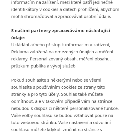
informacím na zařízení, mezi které patří jedinečné
identifikátory v cookies a datech prohlížení, abychom
mohli shromažďovat a zpracovávat osobní údaje.
Adresa
S našimi partnery zpracováváme následující
ATV CZ, s.r.o.
údaje:
Olbrachtova 1980/5
Všeobecné obchodní
Ukládání a/nebo přístup k informacím v zařízení,
140 00 Praha 4
podmínky služby
Reklama založená na omezených údajích a měření
GolfExtra.cz Premium
reklamy, Personalizovaný obsah, měření obsahu,
Podmínky zpracování
průzkum publika a vývoj služeb
osobních údajů při
užívání platformy
Pokud souhlasíte s některými nebo se všemi,
GolfExtra
souhlasíte s používáním cookies ze strany této
Ceník GolfExtra.cz
stránky a pro tyto účely. Souhlas také můžete
Premium
odmítnout, ale v takovém případě vám na stránce
Doporučené odkazy
nebudou k dispozici některé personalizované funkce.
Vaše volby souhlasu se budou vztahovat pouze na
tuto webovou stránku. Vaše nastavení a odvolání
souhlasu můžete kdykoli změnit na stránce s
Editor
Obchod