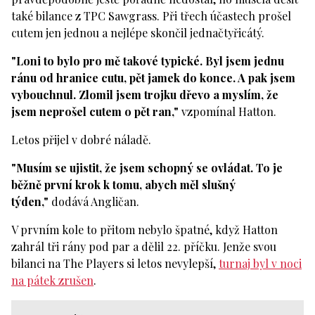
také bilance z TPC Sawgrass. Při třech účastech prošel
cutem jen jednou a nejlépe skončil jednačtyřicátý.
"Loni to bylo pro mě takové typické. Byl jsem jednu
ránu od hranice cutu, pět jamek do konce. A pak jsem
vybouchnul. Zlomil jsem trojku dřevo a myslím, že
jsem neprošel cutem o pět ran,"
vzpomínal Hatton.
Letos přijel v dobré náladě.
"Musím se ujistit, že jsem schopný se ovládat. To je
běžně první krok k tomu, abych měl slušný
týden,"
dodává Angličan.
V prvním kole to přitom nebylo špatné, když Hatton
zahrál tři rány pod par a dělil 22. příčku. Jenže svou
bilanci na The Players si letos nevylepší,
turnaj byl v noci
na pátek zrušen
.