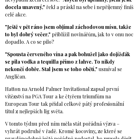
docela unavený,"
řekl a práskl na sebe i nepříjemný finiš
celé akce.
"Ještě v pět ráno jsem objímal záchodovou mísu, takže
to byl dobrý večer,"
přiblížil novinářům, jak to v onu noc
dopadlo. A co se pilo?
"Spousta červeného vína a pak bohužel jako dojížďák
se pila vodka a tequilla přímo z lahve. To nikdy
nekončí dobře. Stal jsem se toho obětí,"
usmíval se
Angličan.
Hatton na Arnold Palmer Invitational zapsal první
vítězství na PGA Tour a ke čtyřem triumfům na
European Tour tak přidal celkově pátý profesionální
titul z nejlepších lig světa.
V tomto týdnu před ním měla stát pořádná výzva –
vyhrát podruhé v řadě. Kromě kocoviny, ze které se
pravděpodobně ještě pořádně nedostal, ho musela děsit