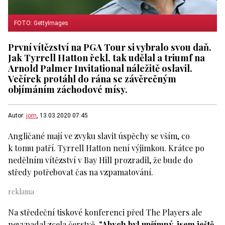
FOTO: GettyImages
První vítězství na PGA Tour si vybralo svou daň.
Jak Tyrrell Hatton řekl, tak udělal a triumf na
Arnold Palmer Invitational náležitě oslavil.
Večírek protáhl do rána se závěrečným
objímáním záchodové mísy.
Autor:
jom
, 13.03.2020 07:45
Angličané mají ve zvyku slavit úspěchy se vším, co
k tomu patří. Tyrrell Hatton není výjimkou. Krátce po
nedělním vítězství v Bay Hill prozradil, že bude do
středy potřebovat čas na vzpamatování.
Na středeční tiskové konferenci před The Players ale
nevypadal zcela čerstvě.
"Abych byl upřímný, jsem ještě