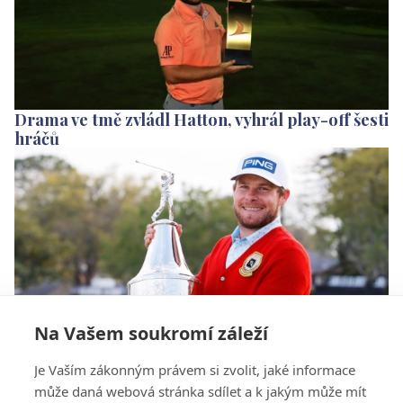
Drama ve tmě zvládl Hatton, vyhrál play-off šesti
hráčů
Na Vašem soukromí záleží
S Bay Hill se nejlépe vyrovnal Hatton, má první
Je Vaším zákonným právem si zvolit, jaké informace
titul z USA
může daná webová stránka sdílet a k jakým může mít