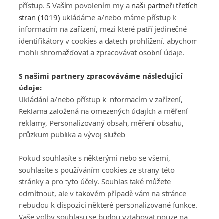
přístup. S Vaším povolením my a
naši partneři třetích
stran (1019)
ukládáme a/nebo máme přístup k
informacím na zařízení, mezi které patří jedinečné
identifikátory v cookies a datech prohlížení, abychom
mohli shromažďovat a zpracovávat osobní údaje.
Adresa
S našimi partnery zpracováváme následující
ATV CZ, s.r.o.
údaje:
Olbrachtova 1980/5
Všeobecné obchodní
Ukládání a/nebo přístup k informacím v zařízení,
140 00 Praha 4
podmínky služby
Reklama založená na omezených údajích a měření
GolfExtra.cz Premium
reklamy, Personalizovaný obsah, měření obsahu,
Podmínky zpracování
průzkum publika a vývoj služeb
osobních údajů při
užívání platformy
Pokud souhlasíte s některými nebo se všemi,
GolfExtra
souhlasíte s používáním cookies ze strany této
Ceník GolfExtra.cz
stránky a pro tyto účely. Souhlas také můžete
Premium
odmítnout, ale v takovém případě vám na stránce
Doporučené odkazy
nebudou k dispozici některé personalizované funkce.
Vaše volby souhlasu se budou vztahovat pouze na