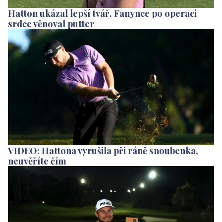
Hatton ukázal lepší tvář. Fanynce po operaci
srdce věnoval putter
VIDEO: Hattona vyrušila při ráně snoubenka,
neuvěříte čím