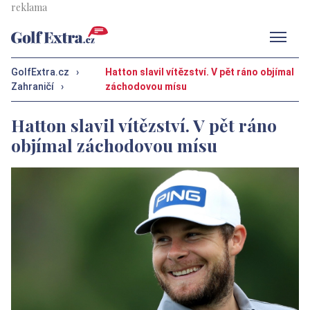
Men
GolfExtra.cz
›
Hatton slavil vítězství. V pět ráno objímal
Zahraničí
›
záchodovou mísu
Hatton slavil vítězství. V pět ráno
objímal záchodovou mísu