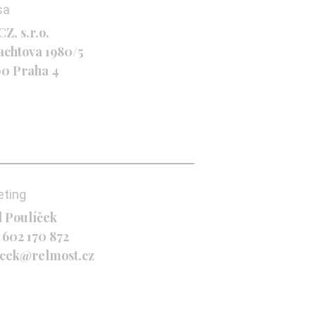
sa
Z, s.r.o.
achtova 1980/5
00 Praha 4
eting
l Poulíček
 602 170 872
icek@relmost.cz