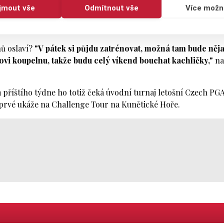
etinku a pohne se z posledního místa. Na druhou stranu by t
ijmout vše
Odmítnout vše
Více možn
e o světové body hraje, pravidelně je získával a nějak se
em hrál dobře,"
říká jasně.
nů oslaví?
"V pátek si půjdu zatrénovat, možná tam bude něj
vi koupelnu, takže budu celý víkend bouchat kachličky,"
na
 příštího týdne ho totiž čeká úvodní turnaj letošní Czech PG
oprvé ukáže na Challenge Tour na Kunětické Hoře.