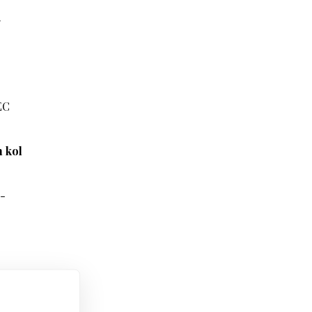
.
EC
h kol
 -
o