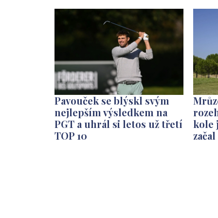
Pavouček se blýskl svým
Mrůze
nejlepším výsledkem na
rozeh
PGT a uhrál si letos už třetí
kole 
TOP 10
začal