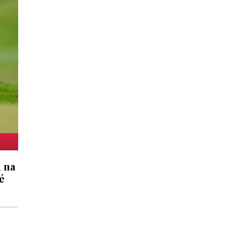
u na
é