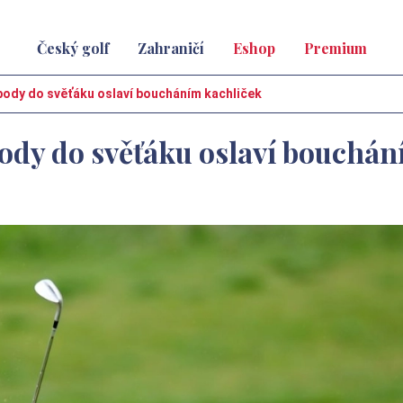
Český golf
Zahraničí
Eshop
Premium
 body do svěťáku oslaví boucháním kachliček
body do svěťáku oslaví bouchá