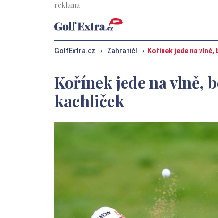
GolfExtra.cz
›
Zahraničí
›
Kořínek jede na vlně,
Kořínek jede na vlně, 
kachliček