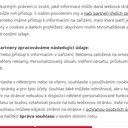
ákonným právem si zvolit, jaké informace může daná webová strá
tapultovalo vzhůru.
může mít přístup. S Vaším povolením my a
naši partneři třetích s
d přišlo birdie, začal jsem hrát dobré rány a přidával další
/nebo máme přístup k informacím na zařízení, mezi které patří 
 klíčový moment přišel v polovině kola na osmnáctce:
"Druho
tory v cookies a datech prohlížení, abychom mohli shromažďovat 
 jsem pod jamkou a proměnil osmimetrový chip do eaglu."
t osobní údaje.
partnery zpracováváme následující údaje:
/nebo přístup k informacím v zařízení, Reklama založená na ome
měření reklamy, Personalizovaný obsah, měření obsahu, průzkum
dalším birdie na trojce, kde proměnil podle vlastních slov d
eb
 že jsem takový putt snad nikdy nedal ani na puttingu. Bylo to
lasíte s některými nebo se všemi, souhlasíte s používáním cooki
osmička, jsem ale zase nedal z 30 centimetrů putt do paru.
o stránky a pro tyto účely. Souhlas také můžete odmítnout, ale v 
. Musím však říci, že na Ypsilonce jsem hrál všechna kola
m na stránce nebudou k dispozici některé personalizované funkce
lasu se budou vztahovat pouze na tuto webovou stránku. Vaše na
ouhlasu můžete kdykoli změnit na stránce s
ochranou osobních ú
vé první body do světového žebříčku v kariéře. Velkou vědu z
a tlačítko
Správa souhlasu
v levém dolním rohu.