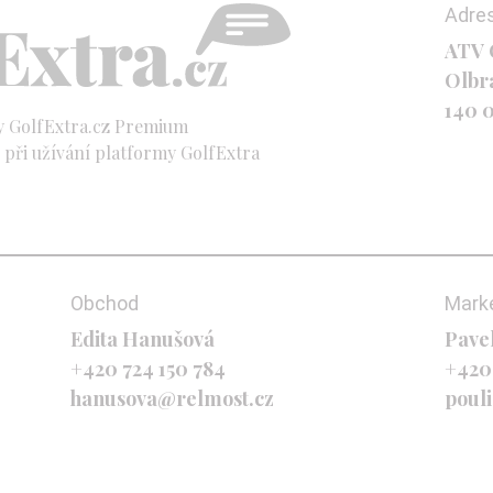
Adre
ATV C
Olbr
140 
y GolfExtra.cz Premium
při užívání platformy GolfExtra
Obchod
Mark
Edita Hanušová
Pave
+420 724 150 784
+420
hanusova@relmost.cz
poul