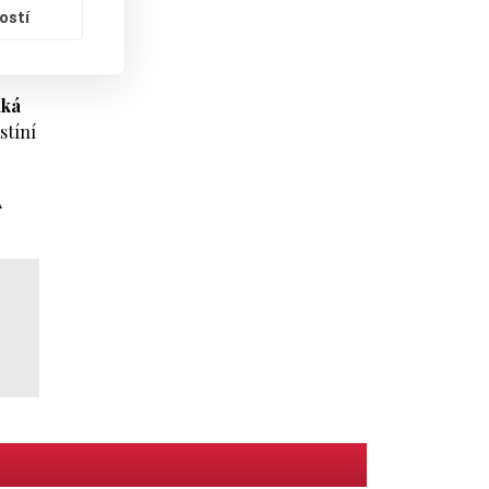
o
ostí
aká
stíní
A