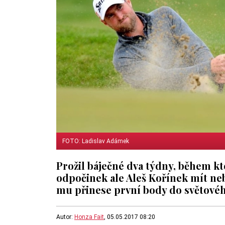
FOTO: Ladislav Adámek
Prožil báječné dva týdny, během kte
odpočinek ale Aleš Kořínek mít neb
mu přinese první body do světového 
Autor:
Honza Fait
, 05.05.2017 08:20