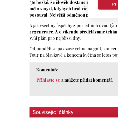
"Je hezké, že člověk dostane nějakou tu des
Př
mělo smysl, kdybych hrál více turnajů, kde s
posouval. Největší odměnou pro mě je, že js
A jak všechny úspěchy z posledních dvou týd
regenerace. A o víkendu předěláváme tcháno
svůj plán pro nejbližší dny.
Od pondělí se pak zase vrhne na golf, koncem
Tour na Slavkově a koncem května se letos p
Komentáře
Přihlaste se
a můžete přidat komentář.
Související články