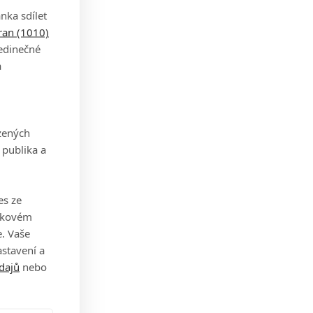
nka sdílet
tran (1010)
jedinečné
u
a
zených
 publika a
ost
 fakt
es ze
takovém
. Vaše
stavení a
dajů
nebo
 toho