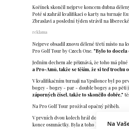
Kořínek skončil nejprve koncem dubna dělený 
Poté si zahrál kvalifikaci o karty na turnaj
Zbraslavi a poslední týden strávil na liberecké
Nejprve obsadil znovu dělené třetí místo na k
Pro Golf Tour by Czech One.
"Bylo to docela 
Jedním dechem ale přiznává, že toho má plné 
a Pro-Amů, takže se těším, že si teď trochu 
V kvalifikačním turnaji na Ypsilonce byl po p
bogey - bogey - par - double bogey a po pěti 
záporných čísel, takže to skončilo dobře,"
tě
Na Pro Golf Tour prožíval opačný příběh.
V prvních dvou kolech hrál dobře, ale nedaři
Na Vaše
konce osmnáctky. Byla z toho kola za 72 a 71 