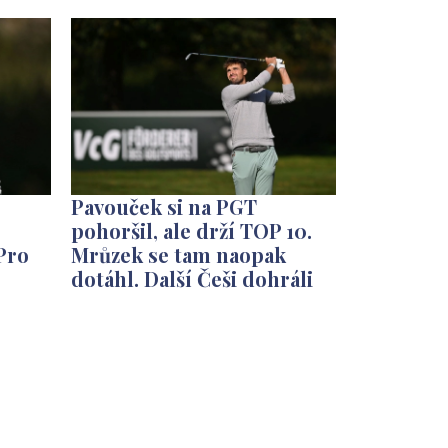
Pavouček si na PGT
pohoršil, ale drží TOP 10.
Pro
Mrůzek se tam naopak
dotáhl. Další Češi dohráli