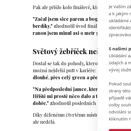
Je Vaším z
Pak ale přišlo kolo finálové, které Kořínka ka
a k jakým 
"Začal jsem sice parem a bogey, ale poté hne
ukládáme a
berdíky,"
zhodnotil úvod finálové rundy, když
identifiká
ranou jsem minul asi o metr green, ale byl
zpracováva
S našimi 
Světový žebříček neřeší
Ukládání a
údajích a 
Dostal se tak do pohody, kterou dokumentoval 
vývoj služ
možná nejdelší putt v kariéře:
"Říkal jsem si,
dlouhé, přes celý green a přes vlnu."
Pokud souh
"Na předposlední jamce, kterou pro mě byla 
strany tét
Hřiště mi prostě něco dalo a také něco vzalo
případě vá
dobře,"
zhodnotil posledních sedm dní.
volby souh
odvolání s
Díky dělenému čtvrtému místu si pak připíše s
kliknutím n
ale nedělá.