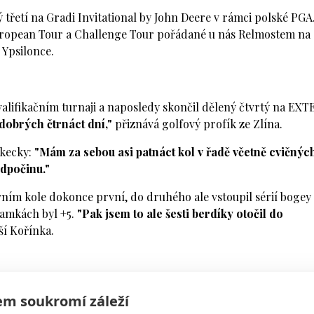
třetí na Gradi Invitational by John Deere v rámci polské PGA
e European Tour a Challenge Tour pořádané u nás Relmostem na
 Ypsilonce.
valifikačním turnaji a naposledy skončil dělený čtvrtý na EXT
dobrých čtrnáct dní,"
přiznává golfový profík ze Zlína.
kecky:
"Mám za sebou asi patnáct kol v řadě včetně cvičnýc
odpočinu."
rvním kole dokonce první, do druhého ale vstoupil sérií bogey
jamkách byl +5.
"Pak jsem to ale šesti berdíky otočil do
ší Kořínka.
lo se mu dostat výrazně pod par, nebo se pod ním udržet až d
m soukromí záleží
ran, což nenasvědčovalo ničemu velkému.