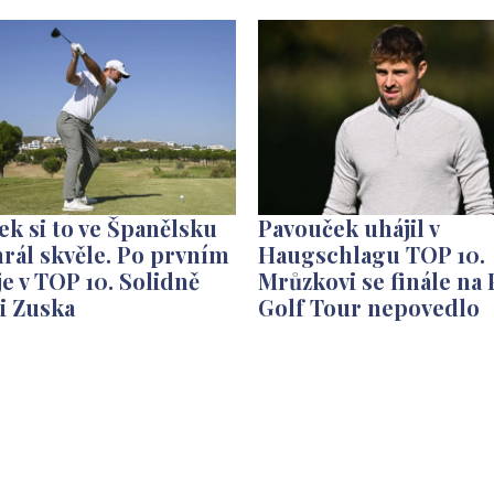
k si to ve Španělsku
Pavouček uhájil v
rál skvěle. Po prvním
Haugschlagu TOP 10.
je v TOP 10. Solidně
Mrůzkovi se finále na 
 i Zuska
Golf Tour nepovedlo