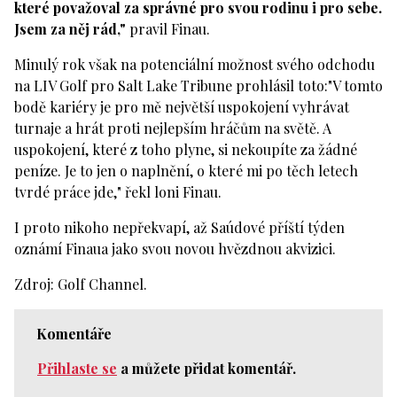
které považoval za správné pro svou rodinu i pro sebe.
Jsem za něj rád,"
pravil Finau.
Minulý rok však na potenciální možnost svého odchodu
na LIV Golf pro Salt Lake Tribune prohlásil toto:"V tomto
bodě kariéry je pro mě největší uspokojení vyhrávat
turnaje a hrát proti nejlepším hráčům na světě. A
uspokojení, které z toho plyne, si nekoupíte za žádné
peníze. Je to jen o naplnění, o které mi po těch letech
tvrdé práce jde," řekl loni Finau.
I proto nikoho nepřekvapí, až Saúdové příští týden
oznámí Finaua jako svou novou hvězdnou akvizici.
Zdroj: Golf Channel.
Komentáře
Přihlaste se
a můžete přidat komentář.