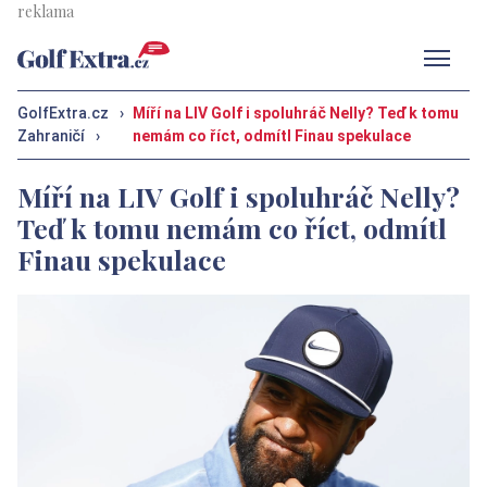
Men
GolfExtra.cz
›
Míří na LIV Golf i spoluhráč Nelly? Teď k tomu
Zahraničí
›
nemám co říct, odmítl Finau spekulace
Míří na LIV Golf i spoluhráč Nelly?
Teď k tomu nemám co říct, odmítl
Finau spekulace