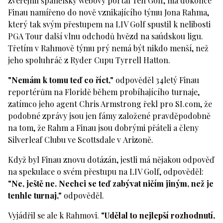
zveřejnil španělský webový portál Ten Golf, má dokonce
Finau namířeno do nově vznikajícího týmu Jona Rahma,
který tak svým přestupem na LIV Golf spustil k nelibosti
PGA Tour další vlnu odchodů hvězd na saúdskou ligu.
Třetím v Rahmově týmu prý nemá být nikdo menší, než
jeho spoluhráč z Ryder Cupu Tyrrell Hatton.
"Nemám k tomu teď co říct,"
odpověděl 34letý Finau
reportérům na Floridě během probíhajícího turnaje,
zatímco jeho agent Chris Armstrong řekl pro SI.com, že
podobné zprávy jsou jen fámy založené pravděpodobně
na tom, že Rahm a Finau jsou dobrými přáteli a členy
Silverleaf Clubu ve Scottsdale v Arizoně.
Když byl Finau znovu dotázán, jestli má nějakou odpověď
na spekulace o svém přestupu na LIV Golf, odpověděl:
"Ne, ještě ne. Nechci se teď zabývat ničím jiným, než je
tenhle turnaj,"
odpověděl.
Vyjádřil se ale k Rahmovi.
"Udělal to nejlepší rozhodnutí,