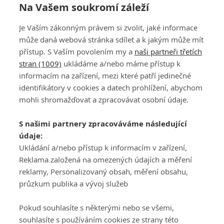
Na Vašem soukromí záleží
AIG Women's Open vyhrála Kuwaki. Nelly Korda
Je Vaším zákonným právem si zvolit, jaké informace
skončila čtvrtá, Kousková senzačně dvanáctá
může daná webová stránka sdílet a k jakým může mít
přístup. S Vaším povolením my a
naši partneři třetích
stran (1009)
ukládáme a/nebo máme přístup k
informacím na zařízení, mezi které patří jedinečné
identifikátory v cookies a datech prohlížení, abychom
mohli shromažďovat a zpracovávat osobní údaje.
Adresa
S našimi partnery zpracováváme následující
ATV CZ, s.r.o.
údaje:
Olbrachtova 1980/5
Všeobecné obchodní
Ukládání a/nebo přístup k informacím v zařízení,
140 00 Praha 4
podmínky služby
Reklama založená na omezených údajích a měření
GolfExtra.cz Premium
reklamy, Personalizovaný obsah, měření obsahu,
Podmínky zpracování
průzkum publika a vývoj služeb
osobních údajů při
užívání platformy
Pokud souhlasíte s některými nebo se všemi,
GolfExtra
souhlasíte s používáním cookies ze strany této