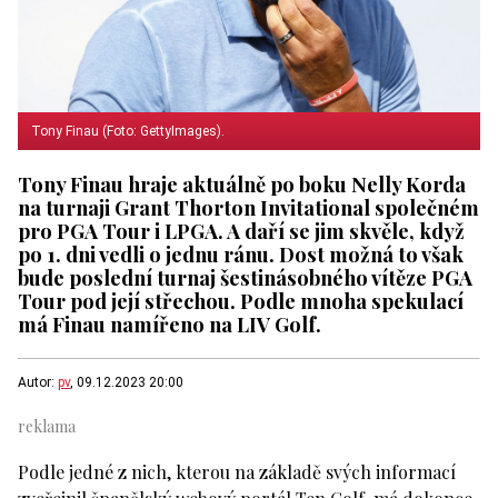
Tony Finau (Foto: GettyImages).
Tony Finau hraje aktuálně po boku Nelly Korda
na turnaji Grant Thorton Invitational společném
pro PGA Tour i LPGA. A daří se jim skvěle, když
po 1. dni vedli o jednu ránu. Dost možná to však
bude poslední turnaj šestinásobného vítěze PGA
Tour pod její střechou. Podle mnoha spekulací
má Finau namířeno na LIV Golf.
Autor:
pv
, 09.12.2023 20:00
Podle jedné z nich, kterou na základě svých informací