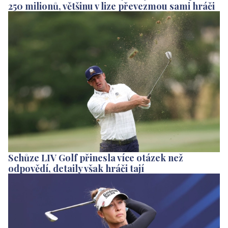
250 milionů, většinu v lize převezmou sami hráči
Schůze LIV Golf přinesla více otázek než
odpovědí, detaily však hráči tají