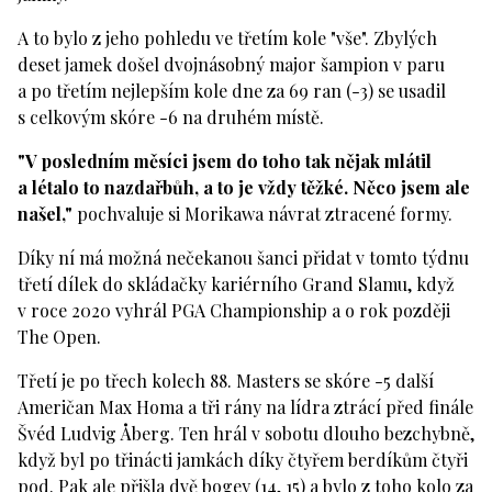
A to bylo z jeho pohledu ve třetím kole "vše". Zbylých
deset jamek došel dvojnásobný major šampion v paru
a po třetím nejlepším kole dne za 69 ran (-3) se usadil
s celkovým skóre -6 na druhém místě.
"V posledním měsíci jsem do toho tak nějak mlátil
a létalo to nazdařbůh, a to je vždy těžké. Něco jsem ale
našel,"
pochvaluje si Morikawa návrat ztracené formy.
Díky ní má možná nečekanou šanci přidat v tomto týdnu
třetí dílek do skládačky kariérního Grand Slamu, když
v roce 2020 vyhrál PGA Championship a o rok později
The Open.
Třetí je po třech kolech 88. Masters se skóre -5 další
Američan Max Homa a tři rány na lídra ztrácí před finále
Švéd Ludvig Åberg. Ten hrál v sobotu dlouho bezchybně,
když byl po třinácti jamkách díky čtyřem berdíkům čtyři
pod. Pak ale přišla dvě bogey (14, 15) a bylo z toho kolo za