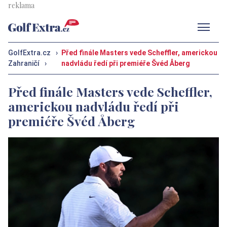
Men
GolfExtra.cz
›
Před finále Masters vede Scheffler, americkou
Zahraničí
›
nadvládu ředí při premiéře Švéd Åberg
Před finále Masters vede Scheffler,
americkou nadvládu ředí při
premiéře Švéd Åberg