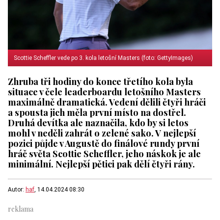
Scottie Scheffler vede po 3. kola letošní Masters (foto: GettyImages)
Zhruba tři hodiny do konce třetího kola byla
situace v čele leaderboardu letošního Masters
maximálně dramatická. Vedení dělili čtyři hráči
a spousta jich měla první místo na dostřel.
Druhá devítka ale naznačila, kdo by si letos
mohl v neděli zahrát o zelené sako. V nejlepší
pozici půjde v Augustě do finálové rundy první
hráč světa Scottie Scheffler, jeho náskok je ale
minimální. Nejlepší pětici pak dělí čtyři rány.
Autor:
haf
, 14.04.2024 08:30