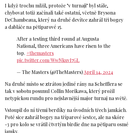
I když trochu mlžil, protože "v turnaji" byl stále,
chybovat totiž začínali také ostatní, včetně Brysona
DeChambeaua, který na druhé devítce zahrál tři bogey
a dabláče na pětiparové 15.
After a testing third round at Augusta
National, three Americans have risen to the
top.
#themasters
pic.twitter.com/WwNkuvI7GL
— The Masters (@TheMasters)
April 14, 2024
Na druhé místo se ztrátou jediné rány na Schefflera se
tak v sobotu posunul Collin Morikawa, který prožil
netypickou rundu pro nejslavnější major turnaj na světě.
Vstoupil do ní třemi berdíky na úvodních třech jamkách.
Poté sice zahrál bogey na tříparové šestce, ale na skóre
-3 pro kolo se vrátil čtvrtým birdie dne na pětiparu osmé
jamky.