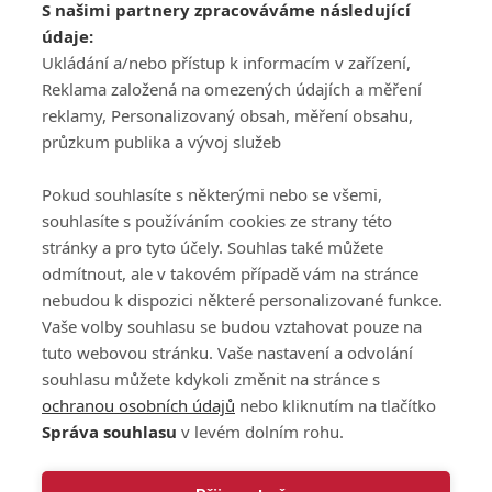
S našimi partnery zpracováváme následující
ATV CZ, s.r.o.
údaje:
Olbrachtova 1980/5
Všeobecné obchodní
Ukládání a/nebo přístup k informacím v zařízení,
140 00 Praha 4
podmínky služby
Reklama založená na omezených údajích a měření
GolfExtra.cz Premium
reklamy, Personalizovaný obsah, měření obsahu,
Podmínky zpracování
průzkum publika a vývoj služeb
osobních údajů při
užívání platformy
Pokud souhlasíte s některými nebo se všemi,
GolfExtra
souhlasíte s používáním cookies ze strany této
Ceník GolfExtra.cz
stránky a pro tyto účely. Souhlas také můžete
Premium
odmítnout, ale v takovém případě vám na stránce
Doporučené odkazy
nebudou k dispozici některé personalizované funkce.
Vaše volby souhlasu se budou vztahovat pouze na
tuto webovou stránku. Vaše nastavení a odvolání
souhlasu můžete kdykoli změnit na stránce s
Editor
Obchod
ochranou osobních údajů
nebo kliknutím na tlačítko
Honza Fait
Edita Hanušová
Správa souhlasu
v levém dolním rohu.
+420 723 898 969
+420 724 150 784
fait@golfextra.cz
hanusova@relmost.cz
Marketing