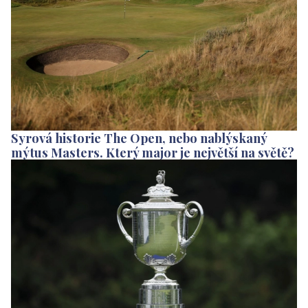
Syrová historie The Open, nebo nablýskaný
mýtus Masters. Který major je největší na světě?