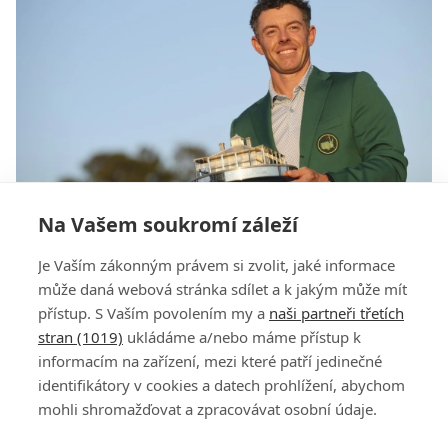
Na Vašem soukromí záleží
"Konečně vím, že to nebyla náhoda." McIlroy se
Je Vaším zákonným právem si zvolit, jaké informace
stal nejlepším Evropanem, který kdy hrál golf
může daná webová stránka sdílet a k jakým může mít
přístup. S Vaším povolením my a
naši partneři třetích
stran (1019)
ukládáme a/nebo máme přístup k
informacím na zařízení, mezi které patří jedinečné
identifikátory v cookies a datech prohlížení, abychom
mohli shromažďovat a zpracovávat osobní údaje.
Adresa