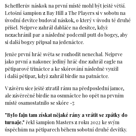
Schefflerův náskok na první místě mohl být ještě větší.
Letošní šampion z Bay Hill a The Players si v sobotu na
úvodní devítce budoval náskok, o který v úvodu té druhé
přišel. Nejprve zahrál dabláče na desítce, když
nezachránil par a následně podcenil putt do bogey, aby
si další bogey připsal na jedenáctce.
Jenže první hráč světa se rozhodit nenechal. Nejprve
jako první a nakonec jediný hráč dne zahrál eagle na
pětiparové třináctce a ke skórování následně využil
i další pětipar, když zahrál birdie na patnáctce.
V závěru sice ještě ztratil ránu na předposlední jamce,
ale závěrečné birdie na osmnáctce ho opět na prvním
místě osamostatnilo se skóre -7.
"Bylo fajn tam získat nějaké rány a vrátit se zpátky do
turnaje,"
řekl šampion Masters z roku 2022 ke svým
úspěchům na pětiparech během sobotní druhé devítky.