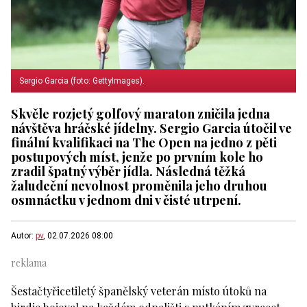
Sergio Garcia (foto: GettyImages).
Skvěle rozjetý golfový maraton zničila jedna
návštěva hráčské jídelny. Sergio Garcia útočil ve
finální kvalifikaci na The Open na jedno z pěti
postupových míst, jenže po prvním kole ho
zradil špatný výběr jídla. Následná těžká
žaludeční nevolnost proměnila jeho druhou
osmnáctku v jednom dni v čisté utrpení.
Autor:
pv
, 02.07.2026 08:00
Šestačtyřicetiletý španělský veterán místo útoků na