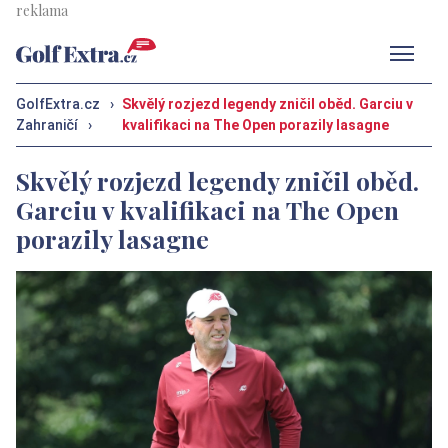
Men
GolfExtra.cz
›
Skvělý rozjezd legendy zničil oběd. Garciu v
Zahraničí
›
kvalifikaci na The Open porazily lasagne
Skvělý rozjezd legendy zničil oběd.
Garciu v kvalifikaci na The Open
porazily lasagne