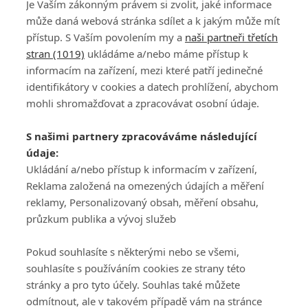
zasloužil. A co na Američana na The Open křičeli
Je Vaším zákonným právem si zvolit, jaké informace
fanoušci?
může daná webová stránka sdílet a k jakým může mít
přístup. S Vaším povolením my a
naši partneři třetích
stran (1019)
ukládáme a/nebo máme přístup k
informacím na zařízení, mezi které patří jedinečné
identifikátory v cookies a datech prohlížení, abychom
mohli shromažďovat a zpracovávat osobní údaje.
Adresa
S našimi partnery zpracováváme následující
ATV CZ, s.r.o.
údaje:
Olbrachtova 1980/5
Všeobecné obchodní
Ukládání a/nebo přístup k informacím v zařízení,
140 00 Praha 4
podmínky služby
Reklama založená na omezených údajích a měření
GolfExtra.cz Premium
reklamy, Personalizovaný obsah, měření obsahu,
Podmínky zpracování
průzkum publika a vývoj služeb
osobních údajů při
užívání platformy
Pokud souhlasíte s některými nebo se všemi,
GolfExtra
souhlasíte s používáním cookies ze strany této
Ceník GolfExtra.cz
stránky a pro tyto účely. Souhlas také můžete
Premium
odmítnout, ale v takovém případě vám na stránce
Doporučené odkazy