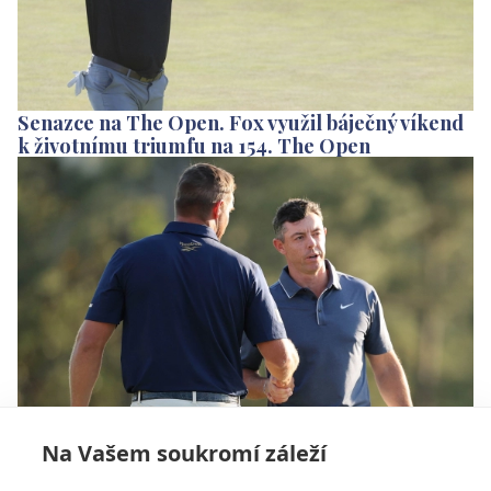
Senazce na The Open. Fox využil báječný víkend
k životnímu triumfu na 154. The Open
Na Vašem soukromí záleží
McIlroy má jasno: DeChambeau si trest