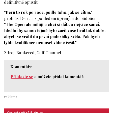
definitivně opustit.
"Beru to rok po roce, podle toho, jak se cítím,
"
prohlásil Garcia s pohledem upřeným do budoucna.
"The Open ale miluji a chci si dát co nejvíce šancí.
Ideální by samozřejmě bylo začít zase hrát tak dobře,
abych se vrátil do první padesátky světa. Pak bych
tyhle kvalifikace nemusel vůbec řešit."
Zdroj: Bunkered, Golf Channel
Komentáře
Přihlaste se
a můžete přidat komentář.