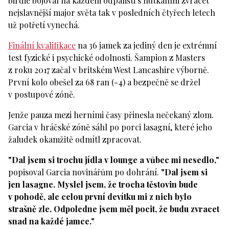
birdie bojoval na každém odpališti s nutkáním zvracet
nejslavnější major světa tak v posledních čtyřech letech
už potřetí vynechá.
Finální kvalifikace
na 36 jamek za jediný den je extrémní
test fyzické i psychické odolnosti. Šampion z Masters
z roku 2017 začal v britském West Lancashire výborně.
První kolo obešel za 68 ran (-4) a bezpečně se držel
v postupové zóně.
Jenže pauza mezi herními časy přinesla nečekaný zlom.
Garcia v hráčské zóně sáhl po porci lasagní, které jeho
žaludek okamžitě odmítl zpracovat.
"Dal jsem si trochu jídla v lounge a vůbec mi nesedlo,"
popisoval Garcia novinářům po dohrání.
"Dal jsem si
jen lasagne. Myslel jsem, že trocha těstovin bude
v pohodě, ale celou první devítku mi z nich bylo
strašně zle. Odpoledne jsem měl pocit, že budu zvracet
snad na každé jamce."