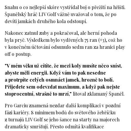
Snahu o co nejlepší skóre vystřídal boj o přežití na hřišti.
Španělský hráč LIV Golf vážně uvažoval o tom, že po
devíti jamkách druhého kola odstoupí.
Nakonec zatnul zuby a pokračoval, ale herní pohoda
byla pryč. Výsledkem bylo vydřených 75 ran (+3), což ho
v konečném účtování odsunulo sedm ran za hranici play
off o postup.
"V mém věku už cítíte, že mezi koly musíte něco sníst,
abyste měli energii. Když vám to pak nesedne
a protrpíte celých osmnáct jamek, hrozně to bolí.
Přijedete sem odevzdat maximum, a když pak nejste
stoprocentní, strašně to mrzí,"
litoval zklamaný Španěl.
Pro Garciu znamená nezdar další komplikaci v pozdní
fázi kariéry. S minimem bodů do světového žebříčku
z turnajů LIV Golf se jeho šance na starty na majorech
dramaticky smršťují. Přesto odmítá kvalifikace