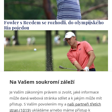
Fowler s Reedem se rozhodli, do olympijského
Ria pojedou
Na Vašem soukromí záleží
Dočká se Spieth majoru? Přípravu mu narušil
Je Vaším zákonným právem si zvolit, jaké informace
útok v Dallasu
může daná webová stránka sdílet a k jakým může mít
přístup. S Vaším povolením my a
naši partneři třetích
stran (1019)
ukládáme a/nebo máme přístup k