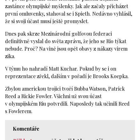
zastánce olympijské myšlenky. Jak ale začaly přicházet
první omluvenky, stahoval se i Spieth. Nedávno vyhlásil,
že si svoji účast musí ještě promyslet.
Dnes pak skrze Mezinárodní golfovou federaci
definitivně vyslal do světa zprávu, že jeho se Rio týkat
nebude. Proč? Na vině jsou opět obavy z nákazy virem
zika.
V týmu ho nahradí Matt Kuchar. Pokud by se i on
reprezentace zřekl, dalším v pořadí je Brooks Koepka.
Zbylou americkou trojici tvoří Bubba Watson, Patrick
Reed a Rickie Fowler. Všichni už svou účast
v olympijském Riu potvrdili. Naposledy tak učinili Reed
s Fowlerem.
Komentáře