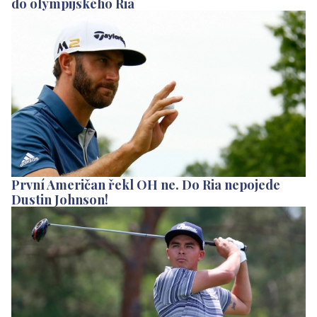
do olympijského Ria
První Američan řekl OH ne. Do Ria nepojede
Dustin Johnson!