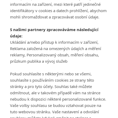
informacím na zařízení, mezi které patří jedinečné
identifikátory v cookies a datech prohlížení, abychom
mohli shromažďovat a zpracovávat osobní údaje.
Adresa
S našimi partnery zpracováváme následující
ATV CZ, s.r.o.
údaje:
Olbrachtova 1980/5
Všeobecné obchodní
Ukládání a/nebo přístup k informacím v zařízení,
140 00 Praha 4
podmínky služby
Reklama založená na omezených údajích a měření
GolfExtra.cz Premium
reklamy, Personalizovaný obsah, měření obsahu,
Podmínky zpracování
průzkum publika a vývoj služeb
osobních údajů při
užívání platformy
Pokud souhlasíte s některými nebo se všemi,
GolfExtra
souhlasíte s používáním cookies ze strany této
Ceník GolfExtra.cz
stránky a pro tyto účely. Souhlas také můžete
Premium
odmítnout, ale v takovém případě vám na stránce
Doporučené odkazy
nebudou k dispozici některé personalizované funkce.
Vaše volby souhlasu se budou vztahovat pouze na
tuto webovou stránku. Vaše nastavení a odvolání