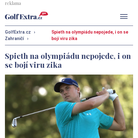
Men
GolfExtra.cz
›
Spieth na olympiádu nepojede, i on se
Zahraničí
›
bojí viru zika
Spieth na olympiádu nepojede, i on
se bojí viru zika