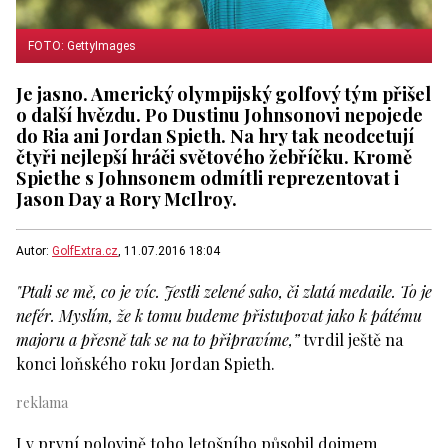
FOTO: GettyImages
Je jasno. Americký olympijský golfový tým přišel
o další hvězdu. Po Dustinu Johnsonovi nepojede
do Ria ani Jordan Spieth. Na hry tak neodcetují
čtyři nejlepší hráči světového žebříčku. Kromě
Spiethe s Johnsonem odmítli reprezentovat i
Jason Day a Rory McIlroy.
Autor:
GolfExtra.cz
, 11.07.2016 18:04
"Ptali se mě, co je víc. Jestli zelené sako, či zlatá medaile. To je
nefér. Myslím, že k tomu budeme přistupovat jako k pátému
majoru a přesně tak se na to připravíme,”
tvrdil ještě na
konci loňského roku Jordan Spieth.
I v první polovině toho letošního působil dojmem