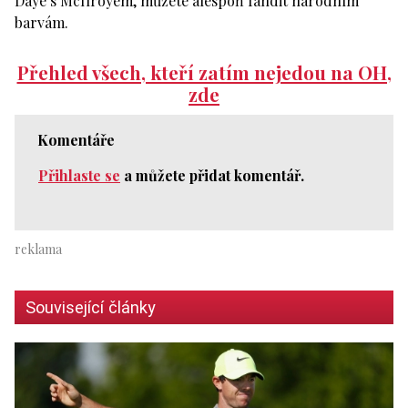
Daye s McIlroyem, můžete alespoň fandit národním
barvám.
Přehled všech, kteří zatím nejedou na OH,
zde
Komentáře
Přihlaste se
a můžete přidat komentář.
Související články