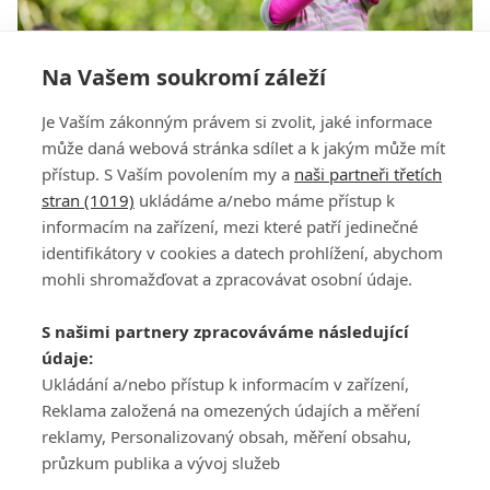
Na Vašem soukromí záleží
Zika jako chlapská výmluva. Važme si přístupu
Je Vaším zákonným právem si zvolit, jaké informace
Kláry
může daná webová stránka sdílet a k jakým může mít
přístup. S Vaším povolením my a
naši partneři třetích
stran (1019)
ukládáme a/nebo máme přístup k
informacím na zařízení, mezi které patří jedinečné
identifikátory v cookies a datech prohlížení, abychom
mohli shromažďovat a zpracovávat osobní údaje.
Adresa
S našimi partnery zpracováváme následující
ATV CZ, s.r.o.
údaje:
Olbrachtova 1980/5
Všeobecné obchodní
Ukládání a/nebo přístup k informacím v zařízení,
140 00 Praha 4
podmínky služby
Reklama založená na omezených údajích a měření
GolfExtra.cz Premium
reklamy, Personalizovaný obsah, měření obsahu,
Podmínky zpracování
průzkum publika a vývoj služeb
osobních údajů při