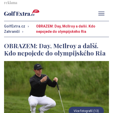
Men
GolfExtra.cz
›
OBRAZEM: Day, McIlroy a další. Kdo
Zahraničí
›
nepojede do olympijského Ria
OBRAZEM: Day, McIlroy a další.
Kdo nepojede do olympijského Ria
Více fotografií (13)