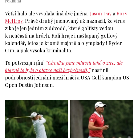
Větší haló ale vyvolala jiná dvě jména.
Jason Day
a
Rory
McIlroy
. Právě druhý jmenovaný už naznačil, že virus
zika je jen jedním z důvodů, které golfisty vedou
k neúčasti na hrách. Roli hraje i našlapaný golfový
kalendář, letos je kromě majorů a olympiády i Ryder
Cup, a pak vysoká kriminalita.
To potvrzují i jíní.
“Chvilku jsme mluvili také o zice, ale
hlavně to bylo o otázce naší bezpečnosti,”
nastínil
podrobnosti jednání mezi hráči a USA Golf šampion US
Open Dustin Johnson.