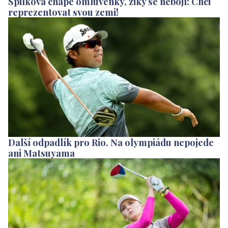
Spilková chápe omluvenky, ziky se nebojí: Chci
reprezentovat svou zemi!
Další odpadlík pro Rio. Na olympiádu nepojede
ani Matsuyama