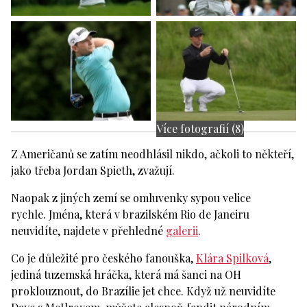
Více fotografií (8)
Z Američanů se zatím neodhlásil nikdo, ačkoli to někteří,
jako třeba Jordan Spieth, zvažují.
Naopak z jiných zemí se omluvenky sypou velice
rychle. Jména, která v brazilském Rio de Janeiru
neuvidíte, najdete v přehledné
galerii
.
Co je důležité pro českého fanouška,
Klára Spilková
,
jediná tuzemská hráčka, která má šanci na OH
proklouznout, do Brazílie jet chce. Když už neuvidíte