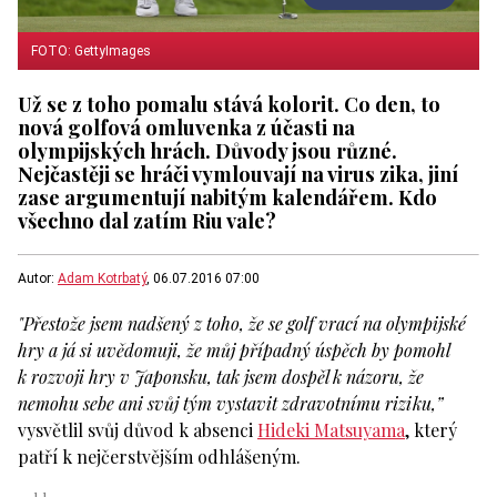
FOTO: GettyImages
Už se z toho pomalu stává kolorit. Co den, to
nová golfová omluvenka z účasti na
olympijských hrách. Důvody jsou různé.
Nejčastěji se hráči vymlouvají na virus zika, jiní
zase argumentují nabitým kalendářem. Kdo
všechno dal zatím Riu vale?
Autor:
Adam Kotrbatý
, 06.07.2016 07:00
"Přestože jsem nadšený z toho, že se golf vrací na olympijské
hry a já si uvědomuji, že můj případný úspěch by pomohl
k rozvoji hry v Japonsku, tak jsem dospěl k názoru, že
nemohu sebe ani svůj tým vystavit zdravotnímu riziku,”
vysvětlil svůj důvod k absenci
Hideki Matsuyama
, který
patří k nejčerstvějším odhlášeným.