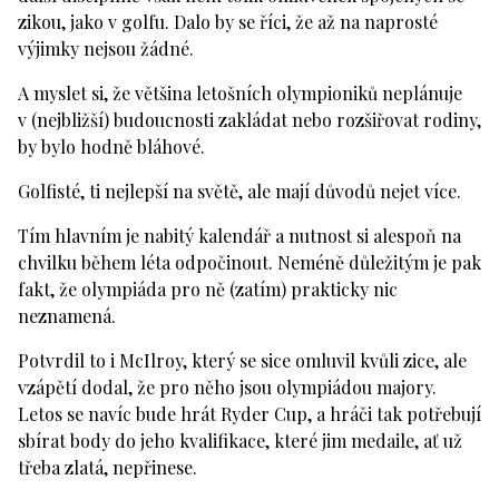
zikou, jako v golfu. Dalo by se říci, že až na naprosté
výjimky nejsou žádné.
A myslet si, že většina letošních olympioniků neplánuje
v (nejbližší) budoucnosti zakládat nebo rozšiřovat rodiny,
by bylo hodně bláhové.
Golfisté, ti nejlepší na světě, ale mají důvodů nejet více.
Tím hlavním je nabitý kalendář a nutnost si alespoň na
chvilku během léta odpočinout. Neméně důležitým je pak
fakt, že olympiáda pro ně (zatím) prakticky nic
neznamená.
Potvrdil to i McIlroy, který se sice omluvil kvůli zice, ale
vzápětí dodal, že pro něho jsou olympiádou majory.
Letos se navíc bude hrát Ryder Cup, a hráči tak potřebují
sbírat body do jeho kvalifikace, které jim medaile, ať už
třeba zlatá, nepřinese.