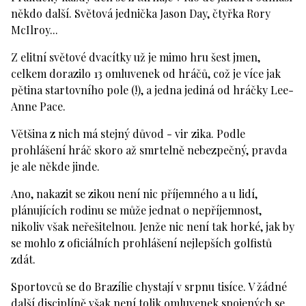
někdo další. Světová jednička Jason Day, čtyřka Rory
McIlroy...
Z elitní světové dvacítky už je mimo hru šest jmen,
celkem dorazilo 13 omluvenek od hráčů, což je více jak
pětina startovního pole (!), a jedna jediná od hráčky Lee-
Anne Pace.
Většina z nich má stejný důvod - vir zika. Podle
prohlášení hráč skoro až smrtelně nebezpečný, pravda
je ale někde jinde.
Ano, nakazit se zikou není nic příjemného a u lidí,
plánujících rodinu se může jednat o nepříjemnost,
nikoliv však neřešitelnou. Jenže nic není tak horké, jak by
se mohlo z oficiálních prohlášení nejlepších golfistů
zdát.
Sportovců se do Brazílie chystají v srpnu tisíce. V žádné
další disciplíně však není tolik omluvenek spojených se