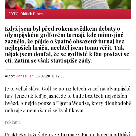
FOTO: Oldřich Drnec
Když jsem byl před rokem svědkem debaty o
olympijském golfovém turnaji, kde mimo jiné
zaznělo, že půjde o špatně obsazený turnaj bez
nejlepších hráčů, nechtěl jsem tomu věřit. Tak
nějak jsem doufal, že se golfisté k Riu postaví se
ctí. Zatím se však staví spíše zády.
Autor:
Honza Fait
, 05.07.2016 12:30
Je to velká sláva. Golf se po 112 letech vrací na olympijské
hry. Jenže už teď je jasné, že to bude bez těch největších
hvězd. A nejde pouze o Tigera Woodse, který dlouhodobě
nehraje a nemá šanci se kvalifikovat.
Prakticky každý den se z turnaje v Rio de Janeiru odhlásí