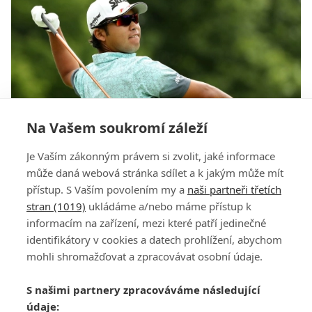
Na Vašem soukromí záleží
Další odpadlík pro Rio. Na olympiádu nepojede
Je Vaším zákonným právem si zvolit, jaké informace
ani Matsuyama
může daná webová stránka sdílet a k jakým může mít
přístup. S Vaším povolením my a
naši partneři třetích
stran (1019)
ukládáme a/nebo máme přístup k
informacím na zařízení, mezi které patří jedinečné
identifikátory v cookies a datech prohlížení, abychom
mohli shromažďovat a zpracovávat osobní údaje.
Adresa
S našimi partnery zpracováváme následující
ATV CZ, s.r.o.
údaje:
Olbrachtova 1980/5