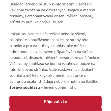
Všeobecné obchodní
Ukládání a/nebo přístup k informacím v zařízení,
140 00 Praha 4
podmínky služby
Reklama založená na omezených údajích a měření
GolfExtra.cz Premium
reklamy, Personalizovaný obsah, měření obsahu,
Podmínky zpracování
průzkum publika a vývoj služeb
osobních údajů při
užívání platformy
Pokud souhlasíte s některými nebo se všemi,
GolfExtra
souhlasíte s používáním cookies ze strany této
Ceník GolfExtra.cz
stránky a pro tyto účely. Souhlas také můžete
Premium
odmítnout, ale v takovém případě vám na stránce
Doporučené odkazy
nebudou k dispozici některé personalizované funkce.
Vaše volby souhlasu se budou vztahovat pouze na
tuto webovou stránku. Vaše nastavení a odvolání
souhlasu můžete kdykoli změnit na stránce s
Editor
Obchod
ochranou osobních údajů
nebo kliknutím na tlačítko
Honza Fait
Edita Hanušová
Správa souhlasu
v levém dolním rohu.
+420 723 898 969
+420 724 150 784
fait@golfextra.cz
hanusova@relmost.cz
Marketing
Přijmout vše
Pavel Poulíček