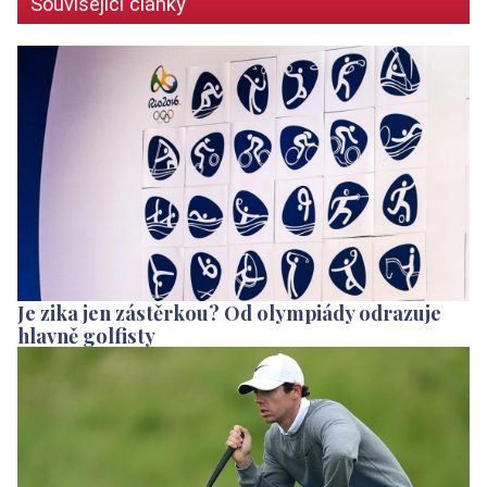
Související články
Je zika jen zástěrkou? Od olympiády odrazuje
hlavně golfisty