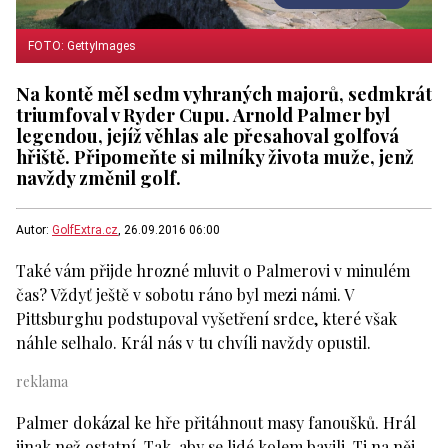
FOTO: GettyImages
Na kontě měl sedm vyhraných majorů, sedmkrát
triumfoval v Ryder Cupu. Arnold Palmer byl
legendou, jejíž věhlas ale přesahoval golfová
hřiště. Připomeňte si milníky života muže, jenž
navždy změnil golf.
Autor:
GolfExtra.cz
, 26.09.2016 06:00
Také vám přijde hrozné mluvit o Palmerovi v minulém
čas? Vždyť ještě v sobotu ráno byl mezi námi. V
Pittsburghu podstupoval vyšetření srdce, které však
náhle selhalo. Král nás v tu chvíli navždy opustil.
Palmer dokázal ke hře přitáhnout masy fanoušků. Hrál
jinak než ostatní. Tak, aby se lidé kolem bavili. Ti na něj