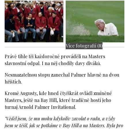
Více fotografií (8)
Právě tihle tři každoročně prováděli na Masters
slavnostní odpal. I na něj chodily davy diváků.
Nesmazatelnou stopu zanechal Palmer hlavně na dvou
hřištích.
Kromě Augusty, kde hned čtyřikrát ovládl zmíněné
Masters, ještě na Bay Hill, které tradičně hostí jeho
turnaj Arnold Palmer Invitational.
"Věděl jsem, že mu mohu kdykoliv zavolat o radu, a vždy
jsem se těšil, jak se potkáme v Bay Hill a na Masters. Byla pro