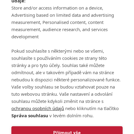
údaje:
ATV CZ, s.r.o.
Store and/or access information on a device,
Olbrachtova 1980/5
Všeobecné obchodní
Advertising based on limited data and advertising
140 00 Praha 4
podmínky služby
measurement, Personalised content, content
GolfExtra.cz Premium
measurement, audience research, and services
Podmínky zpracování
development
osobních údajů při
užívání platformy
Pokud souhlasíte s některými nebo se všemi,
GolfExtra
souhlasíte s používáním cookies ze strany této
Ceník GolfExtra.cz
stránky a pro tyto účely. Souhlas také můžete
Premium
odmítnout, ale v takovém případě vám na stránce
Doporučené odkazy
nebudou k dispozici některé personalizované funkce.
Vaše volby souhlasu se budou vztahovat pouze na
tuto webovou stránku. Vaše nastavení a odvolání
souhlasu můžete kdykoli změnit na stránce s
Editor
Obchod
ochranou osobních údajů
nebo kliknutím na tlačítko
Honza Fait
Edita Hanušová
Správa souhlasu
v levém dolním rohu.
+420 723 898 969
+420 724 150 784
fait@golfextra.cz
hanusova@relmost.cz
Marketing
Přijmout vše