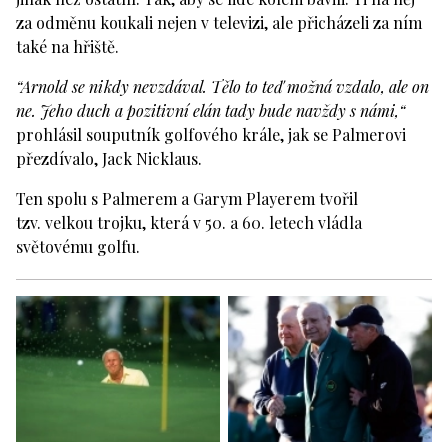
za odměnu koukali nejen v televizi, ale přicházeli za ním
také na hřiště.
“Arnold se nikdy nevzdával. Tělo to teď možná vzdalo, ale on
ne. Jeho duch a pozitivní elán tady bude navždy s námi,“
prohlásil souputník golfového krále, jak se Palmerovi
přezdívalo, Jack Nicklaus.
Ten spolu s Palmerem a Garym Playerem tvořil
tzv. velkou trojku, která v 50. a 60. letech vládla
světovému golfu.