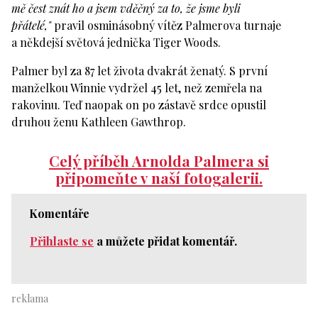
mě čest znát ho a jsem vděčný za to, že jsme byli
přátelé,"
pravil osminásobný vítěz Palmerova turnaje
a někdejší světová jednička Tiger Woods.
Palmer byl za 87 let života dvakrát ženatý. S první
manželkou Winnie vydržel 45 let, než zemřela na
rakovinu. Teď naopak on po zástavě srdce opustil
druhou ženu Kathleen Gawthrop.
Celý příběh Arnolda Palmera si
připomeňte v naší fotogalerii.
Komentáře
Přihlaste se
a můžete přidat komentář.