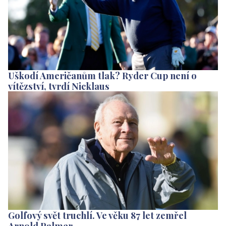
Uškodí Američanům tlak? Ryder Cup není o
vítězství, tvrdí Nicklaus
Golfový svět truchlí. Ve věku 87 let zemřel
Arnold Palmer