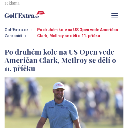
Men
GolfExtra.cz
›
Po druhém kole na US Open vede Američan
Zahraničí
›
Clark, McIlroy se dělí o 11. příčku
Po druhém kole na US Open vede
Američan Clark, McIlroy se dělí o
11. příčku