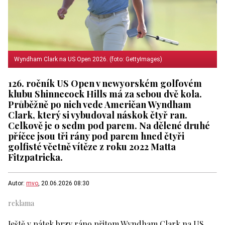
Wyndham Clark na US Open 2026. (foto: GettyImages)
126. ročník US Open v newyorském golfovém
klubu Shinnecock Hills má za sebou dvě kola.
Průběžně po nich vede Američan Wyndham
Clark, který si vybudoval náskok čtyř ran.
Celkově je o sedm pod parem. Na dělené druhé
příčce jsou tři rány pod parem hned čtyři
golfisté včetně vítěze z roku 2022 Matta
Fitzpatricka.
Autor:
mvo
, 20.06.2026 08:30
Ještě v pátek brzy ráno přitom Wyndham Clark na US