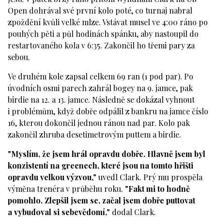
Open dohrával své první kolo poté, co turnaj nabral
zpoždění kvůli velké mlze. Vstávat musel ve 4:00 ráno po
pouhých pěti a půl hodinách spánku, aby nastoupil do
restartovaného kola v 6:35. Zakončil ho třemi pary za
sebou.
Ve druhém kole zapsal celkem 69 ran (1 pod par). Po
úvodních osmi parech zahrál bogey na 9. jamce, pak
birdie na 12. a 13. jamce. Následně se dokázal vyhnout
i problémům, když dobře odpálil z bankru na jamce číslo
16, kterou dokončil jednou ránou nad par. Kolo pak
zakončil zhruba desetimetrovým puttem a birdie.
"Myslím, že jsem hrál opravdu dobře. Hlavně jsem byl
konzistentí na greenech, které jsou na tomto hřišti
opravdu velkou výzvou,"
uvedl Clark. Prý mu prospěla
výměna trenéra v průběhu roku.
"Fakt mi to hodně
pomohlo. Zlepšil jsem se, začal jsem dobře puttovat
a vybudoval si sebevědomí,"
dodal Clark.