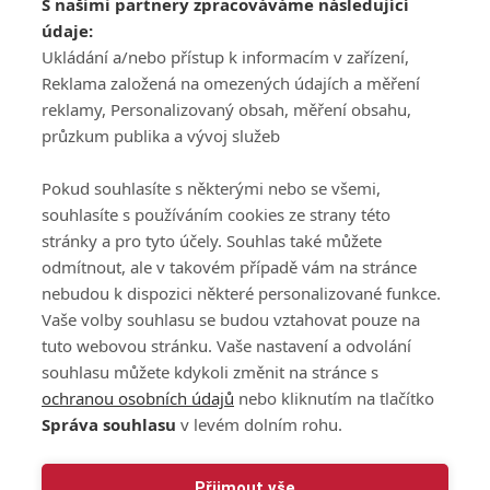
S našimi partnery zpracováváme následující
ATV CZ, s.r.o.
údaje:
Olbrachtova 1980/5
Všeobecné obchodní
Ukládání a/nebo přístup k informacím v zařízení,
140 00 Praha 4
podmínky služby
Reklama založená na omezených údajích a měření
GolfExtra.cz Premium
reklamy, Personalizovaný obsah, měření obsahu,
Podmínky zpracování
průzkum publika a vývoj služeb
osobních údajů při
užívání platformy
Pokud souhlasíte s některými nebo se všemi,
GolfExtra
souhlasíte s používáním cookies ze strany této
Ceník GolfExtra.cz
stránky a pro tyto účely. Souhlas také můžete
Premium
odmítnout, ale v takovém případě vám na stránce
Doporučené odkazy
nebudou k dispozici některé personalizované funkce.
Vaše volby souhlasu se budou vztahovat pouze na
tuto webovou stránku. Vaše nastavení a odvolání
souhlasu můžete kdykoli změnit na stránce s
Editor
Obchod
ochranou osobních údajů
nebo kliknutím na tlačítko
Honza Fait
Edita Hanušová
Správa souhlasu
v levém dolním rohu.
+420 723 898 969
+420 724 150 784
fait@golfextra.cz
hanusova@relmost.cz
Marketing
Přijmout vše