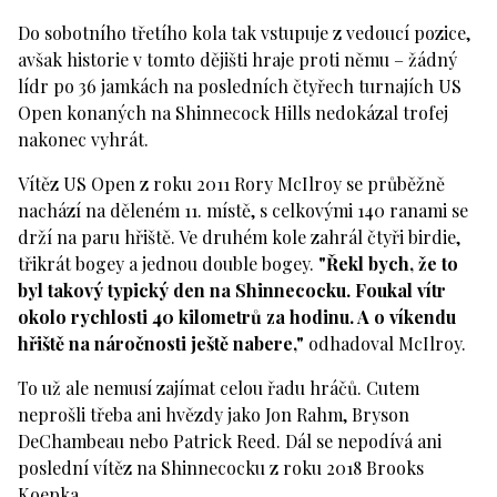
Do sobotního třetího kola tak vstupuje z vedoucí pozice,
avšak historie v tomto dějišti hraje proti němu – žádný
lídr po 36 jamkách na posledních čtyřech turnajích US
Open konaných na Shinnecock Hills nedokázal trofej
nakonec vyhrát.
Vítěz US Open z roku 2011 Rory McIlroy se průběžně
nachází na děleném 11. místě, s celkovými 140 ranami se
drží na paru hřiště. Ve druhém kole zahrál čtyři birdie,
třikrát bogey a jednou double bogey.
"Řekl bych, že to
byl takový typický den na Shinnecocku. Foukal vítr
okolo rychlosti 40 kilometrů za hodinu. A o víkendu
hřiště na náročnosti ještě nabere,"
odhadoval McIlroy.
To už ale nemusí zajímat celou řadu hráčů. Cutem
neprošli třeba ani hvězdy jako Jon Rahm, Bryson
DeChambeau nebo Patrick Reed. Dál se nepodívá ani
poslední vítěz na Shinnecocku z roku 2018 Brooks
Koepka.