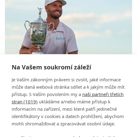
Na Vašem soukromí záleží
Nenávist diváků i ztráta náskoku. Clark přesto v
Je Vaším zákonným právem si zvolit, jaké informace
Shinnecock Hills vydřel druhý titul z US Open
může daná webová stránka sdílet a k jakým může mít
přístup. S Vaším povolením my a
naši partneři třetích
stran (1019)
ukládáme a/nebo máme přístup k
informacím na zařízení, mezi které patří jedinečné
identifikátory v cookies a datech prohlížení, abychom
mohli shromažďovat a zpracovávat osobní údaje.
Adresa